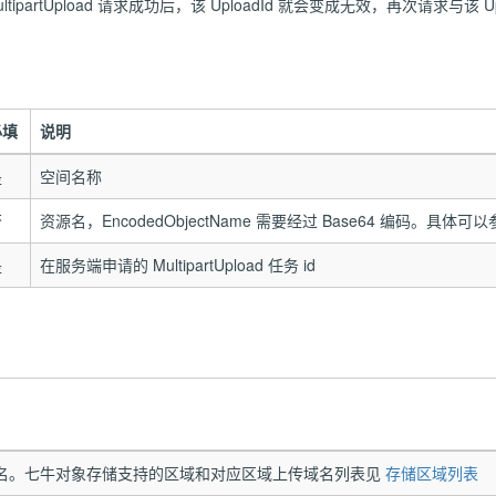
ultipartUpload 请求成功后，该 UploadId 就会变成无效，再次请求与该
必填
说明
是
空间名称
否
资源名，EncodedObjectName 需要经过 Base64 编码。具体可
是
在服务端申请的 MultipartUpload 任务 id
名。
七牛对象存储支持的区域和对应区域上传域名列表见
存储区域列表