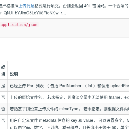
应严格按照
上传凭证
格式进行填充，否则会返回 401 错误码。一个合法的 Authori
n QNJi_bYJlmO5LeY08FfoNj9w_r…
application/json
必
填
说明
是
已经上传 Part 列表 （ 包括 PartNumber （ int ）和调用 uploadPar
否
上传的原始文件名， 若未指定，则魔法变量中无法使用 fname，ext，s
否
若指定了则设置上传文件的 mimeType， 若未指定，则根据文件内容自
否
用户自定义文件 metadata 信息的 key 和 value， 可以设置多个，Meta
可以由字母、数字、下划线、减号组成，且长度小于等于 50，单个文件 Me