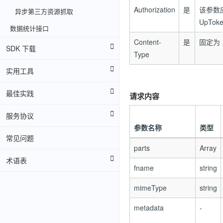
Authorization
是
该参数
异步第三方资源抓取
UpToke
数据统计接口
Content-
是
固定为
SDK 下载
Type
实用工具
最佳实践
请求内容
服务协议
参数名称
类型
常见问题
parts
Array
术语表
fname
string
mimeType
string
metadata
-