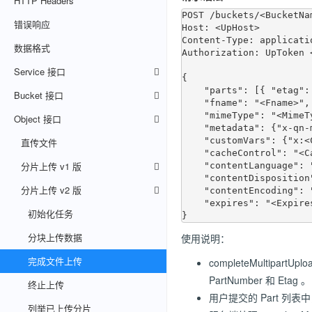
HTTP Headers
POST /buckets/<BucketNa
错误响应
Host: <UpHost>

Content-Type: applicatio
数据格式
Authorization: UpToken <
Service 接口
{

    "parts": [{ "etag": "<Etag>", "partNumber": <PartNumber> }, ...],

Bucket 接口
    "fname": "<Fname>",

    "mimeType": "<MimeType>",

Object 接口
    "metadata": {"x-qn-meta-<MetaKey>": "<MetaValue>", ...},

    "customVars": {"x:<CustomVarKey>": "<CustomVarValue>", ...},

直传文件
    "cacheControl": "<CacheControl>",

分片上传 v1 版
    "contentLanguage": "<ContentLanguage>",

    "contentDisposition": "<ContentDisposition>",

分片上传 v2 版
    "contentEncoding": "<ContentEncoding>",

    "expires": "<Expires>"

初始化任务
分块上传数据
使用说明：
完成文件上传
completeMultip
PartNumber 和 Etag 。
终止上传
用户提交的 Part 列
列举已上传分片