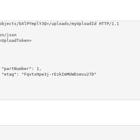
objects/bXlPYmplY3Q=/uploads/myUploadId HTTP/1.1

n/json

UploadToken>



"
