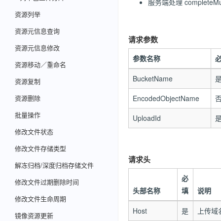
服务端处理 completeM
资源列举
资源元信息查询
请求参数
资源元信息修改
参数名称
资源移动／重命名
BucketName
资源复制
资源删除
EncodedObjectName
批量操作
UploadId
修改文件状态
修改文件存储类型
请求头
解冻归档/深度归档存储文件
必
修改文件过期删除时间
头部名称
填
说明
修改文件生命周期
Host
是
上传域
镜像资源更新