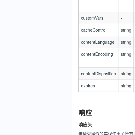
customVars
-
cacheControl
string
contentLanguage
string
contentEncoding
string
contentDisposition
string
expires
string
响应
响应头
该请求操作的实现使用了所有