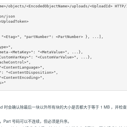
me>/objects/<EncodedObjectName>/uploads/<UploadId> HTTP/1
n/json

UploadToken>

artUpload 时会确认除最后一块以外所有块的大小是否都大于等于 1 MB ，并
表中，Part 号码可以不连续，但必须是升序。