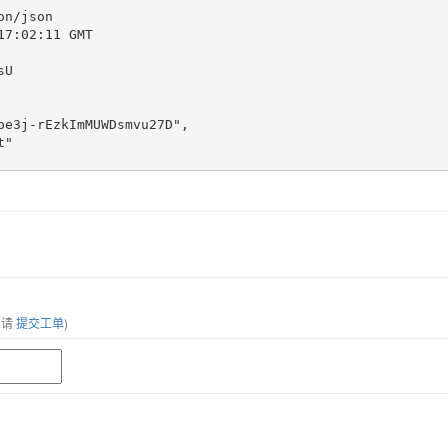
n/json

7:02:11 GMT

U

，请
提交工单
)