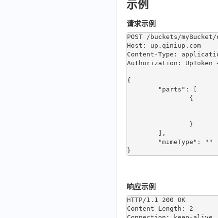
示例
请求示例
POST /buckets/myBucket/
Host: up.qiniup.com

Content-Type: applicatio
Authorization: UpToken <
{

	"parts": [

		{

			"partNumber": 1,
			"etag": "FqvtxHpe3j-rEzkImMUWDsmvu27D
		}

	],

	"mimeType": ""

响应示例
HTTP/1.1 200 OK

Content-Length: 2

Connection: keep-alive
