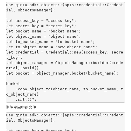
use qiniu_sdk::objects::{apis::credential::Credent
ial, ObjectsManager};

let access_key = "access key";

let secret_key = "secret key";

let bucket_name = "bucket name";

let object_name = "object name";

let to_bucket_name = "to bucket name";

let to_object_name = "new object name";

let credential = Credential::new(access_key, secre
t_key);

let object_manager = ObjectsManager::builder(crede
ntial).build();

let bucket = object_manager.bucket(bucket_name);

bucket

    .copy_object_to(object_name, to_bucket_name, t
o_object_name);

删除空间中的文件
use qiniu_sdk::objects::{apis::credential::Credent
ial, ObjectsManager};

let access_key = "access key";
