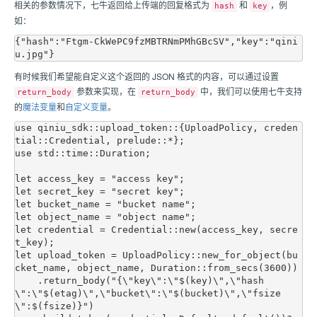
相关的参数情况下，
七牛
返回给上传端的回复格式为
和
，例
hash
key
如：
{"hash":"Ftgm-CkWePC9fzMBTRNmPMhGBcSV","key":"qini
有时候我们希望能自定义这个返回的 JSON 格式的内容，可以通过设置
参数来实现，在
中，我们可以使用
七牛
支持
return_body
return_body
的
魔法变量
和
自定义变量
。
use qiniu_sdk::upload_token::{UploadPolicy, creden
tial::Credential, prelude::*};

use std::time::Duration;

let access_key = "access key";

let secret_key = "secret key";

let bucket_name = "bucket name";

let object_name = "object name";

let credential = Credential::new(access_key, secre
t_key);

let upload_token = UploadPolicy::new_for_object(bu
cket_name, object_name, Duration::from_secs(3600))

    .return_body("{\"key\":\"$(key)\",\"hash
\":\"$(etag)\",\"bucket\":\"$(bucket)\",\"fsize
\":$(fsize)}")
