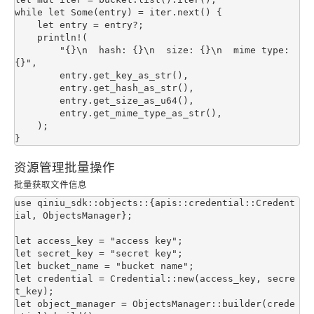
while let Some(entry) = iter.next() {

    let entry = entry?;

    println!(

        "{}\n  hash: {}\n  size: {}\n  mime type: 
{}",

        entry.get_key_as_str(),

        entry.get_hash_as_str(),

        entry.get_size_as_u64(),

        entry.get_mime_type_as_str(),

    );

资源管理批量操作
批量获取文件信息
use qiniu_sdk::objects::{apis::credential::Credent
ial, ObjectsManager};

let access_key = "access key";

let secret_key = "secret key";

let bucket_name = "bucket name";

let credential = Credential::new(access_key, secre
t_key);

let object_manager = ObjectsManager::builder(crede