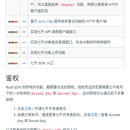
户，可以直接启用
功能，将默认使用该 HTTP
reqwest
客户端实现
基于
qiniu-http
提供具有重试功能的 HTTP 客户端
实现七牛 API 调用客户端接口
实现七牛对象相关管理接口，包含对象的列举和操作
实现七牛对象上传功能
七牛 SDK 入口
鉴权
Rust SDK 的所有的功能，都需要合法的授权。授权凭证的签算需要
七牛
账号
下的一对有效的
和
，这对密钥可以通过如下步骤
Access Key
Secret Key
获得：
点击
注册🔗
开通
七牛
开发者帐号
如果已有账号，直接登录
七牛
开发者后台，
点击
这里🔗
查看 Access
Key 和 Secret Key
以下所有代码示例都以
作为入口。