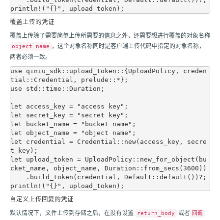
覆盖上传的凭证
覆盖上传除了需要简单上传所需要的信息之外，还需要想进行覆盖的对象名称
，这个对象名称同时是客户端上传代码中指定的对象名称，
object name
两者必须一致。
use qiniu_sdk::upload_token::{UploadPolicy, creden
tial::Credential, prelude::*};

use std::time::Duration;

let access_key = "access key";

let secret_key = "secret key";

let bucket_name = "bucket name";

let object_name = "object name";

let credential = Credential::new(access_key, secre
t_key);

let upload_token = UploadPolicy::new_for_object(bu
cket_name, object_name, Duration::from_secs(3600))

    .build_token(credential, Default::default())?;

自定义上传回复的凭证
默认情况下，文件上传到存储之后，在没有设置
或者
return_body
回调