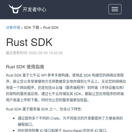
开发者中心
Toggle
navigation
对象存储
>
SDK 下载
>
Rust SDK
Rust SDK
最近更新时间: 2022-09-30 16:42:29
Rust SDK 使用指南
Rust SDK 基于
七牛云
API 参考手册构建。使用此 SDK 构建您的网络应用程
序，能让您以非常便捷地方式将数据安全地存储到
七牛云
上。无论您的网络应
用是一个网站程序，还是包括从云端（服务端程序）到终端（手持设备应用）
的架构的服务或应用，通过
七牛云存储
及其 SDK，都能让您应用程序的终端
用户高速上传和下载，同时也让您的服务端更加轻盈。
Rust SDK 属于服务端 SDK 之一，包含以下特性：
通过提供多个不同的 Crate，为不同层次的开发都提供了方便易用的
编程接口。
同时提供阻塞 IO 接口和基于 Async/Await 的异步 IO 接口。