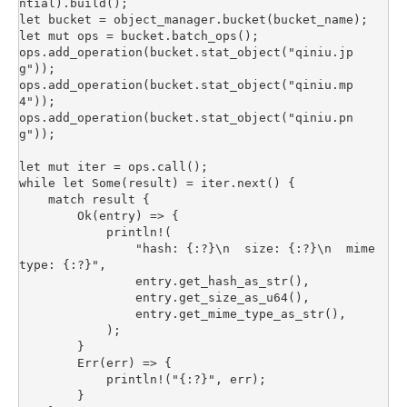
ntial).build();

let bucket = object_manager.bucket(bucket_name);

let mut ops = bucket.batch_ops();

ops.add_operation(bucket.stat_object("qiniu.jp
g"));

ops.add_operation(bucket.stat_object("qiniu.mp
4"));

ops.add_operation(bucket.stat_object("qiniu.pn
g"));

let mut iter = ops.call();

while let Some(result) = iter.next() {

    match result {

        Ok(entry) => {

            println!(

                "hash: {:?}\n  size: {:?}\n  mime 
type: {:?}",

                entry.get_hash_as_str(),

                entry.get_size_as_u64(),

                entry.get_mime_type_as_str(),

            );

        }

        Err(err) => {

            println!("{:?}", err);

        }
