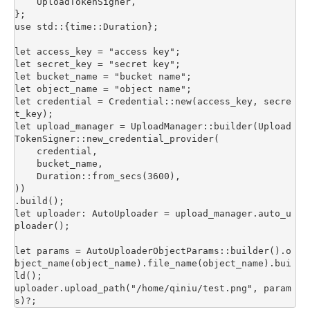
    UploadTokenSigner,

};

use std::{time::Duration};

let access_key = "access key";

let secret_key = "secret key";

let bucket_name = "bucket name";

let object_name = "object name";

let credential = Credential::new(access_key, secre
t_key);

let upload_manager = UploadManager::builder(Upload
TokenSigner::new_credential_provider(

    credential,

    bucket_name,

    Duration::from_secs(3600),

))

.build();

let uploader: AutoUploader = upload_manager.auto_u
ploader();

let params = AutoUploaderObjectParams::builder().o
bject_name(object_name).file_name(object_name).bui
ld();

uploader.upload_path("/home/qiniu/test.png", param