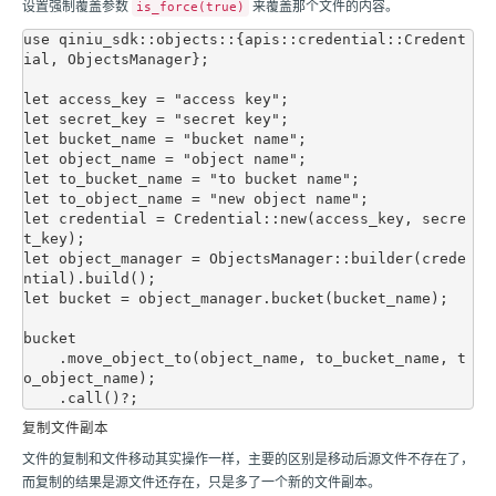
设置强制覆盖参数
来覆盖那个文件的内容。
is_force(true)
use qiniu_sdk::objects::{apis::credential::Credent
ial, ObjectsManager};

let access_key = "access key";

let secret_key = "secret key";

let bucket_name = "bucket name";

let object_name = "object name";

let to_bucket_name = "to bucket name";

let to_object_name = "new object name";

let credential = Credential::new(access_key, secre
t_key);

let object_manager = ObjectsManager::builder(crede
ntial).build();

let bucket = object_manager.bucket(bucket_name);

bucket

    .move_object_to(object_name, to_bucket_name, t
o_object_name);

复制文件副本
文件的复制和文件移动其实操作一样，主要的区别是移动后源文件不存在了，
而复制的结果是源文件还存在，只是多了一个新的文件副本。