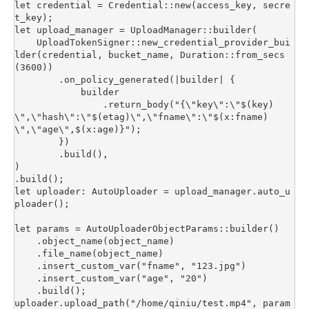
let credential = Credential::new(access_key, secre
t_key);

let upload_manager = UploadManager::builder(

    UploadTokenSigner::new_credential_provider_bui
lder(credential, bucket_name, Duration::from_secs
(3600))

        .on_policy_generated(|builder| {

            builder

                .return_body("{\"key\":\"$(key)
\",\"hash\":\"$(etag)\",\"fname\":\"$(x:fname)
\",\"age\",$(x:age)}");

        })

        .build(),

)

.build();

let uploader: AutoUploader = upload_manager.auto_u
ploader();

let params = AutoUploaderObjectParams::builder()

    .object_name(object_name)

    .file_name(object_name)

    .insert_custom_var("fname", "123.jpg")

    .insert_custom_var("age", "20")

    .build();

uploader.upload_path("/home/qiniu/test.mp4", param