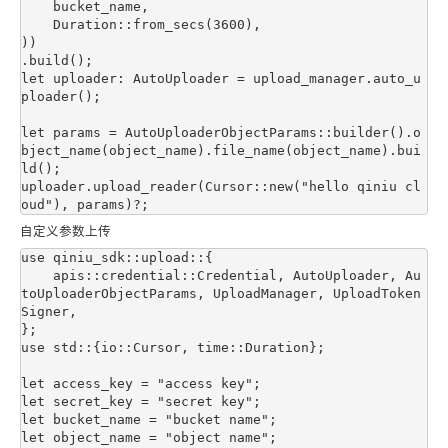
    bucket_name,

    Duration::from_secs(3600),

))

.build();

let uploader: AutoUploader = upload_manager.auto_u
ploader();

let params = AutoUploaderObjectParams::builder().o
bject_name(object_name).file_name(object_name).bui
ld();

uploader.upload_reader(Cursor::new("hello qiniu cl
自定义参数上传
use qiniu_sdk::upload::{

    apis::credential::Credential, AutoUploader, Au
toUploaderObjectParams, UploadManager, UploadToken
Signer,

};

use std::{io::Cursor, time::Duration};

let access_key = "access key";

let secret_key = "secret key";

let bucket_name = "bucket name";

let object_name = "object name";
