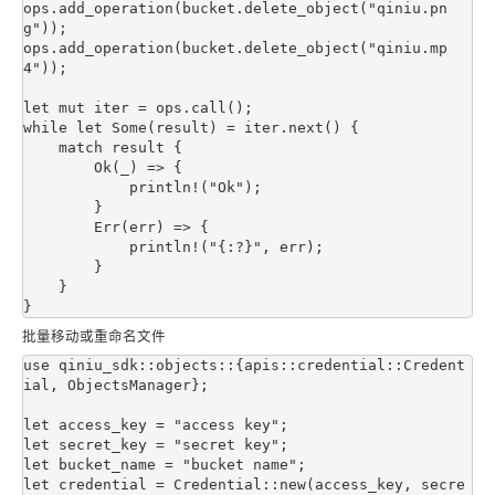
ops.add_operation(bucket.delete_object("qiniu.pn
g"));

ops.add_operation(bucket.delete_object("qiniu.mp
4"));

let mut iter = ops.call();

while let Some(result) = iter.next() {

    match result {

        Ok(_) => {

            println!("Ok");

        }

        Err(err) => {

            println!("{:?}", err);

        }

    }

批量移动或重命名文件
use qiniu_sdk::objects::{apis::credential::Credent
ial, ObjectsManager};

let access_key = "access key";

let secret_key = "secret key";

let bucket_name = "bucket name";

let credential = Credential::new(access_key, secre