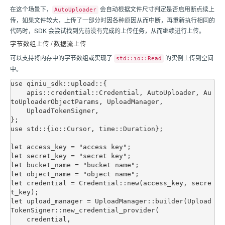
在这个场景下，
会自动根据文件尺寸判定是否启用断点续上
AutoUploader
传，如果文件较大，上传了一部分时因各种原因从而中断，再重新执行相同的
代码时，SDK 会尝试找到先前没有完成的上传任务，从而继续进行上传。
字节数组上传 / 数据流上传
可以支持将内存中的字节数组或实现了
的实例上传到空间
std::io::Read
中。
use qiniu_sdk::upload::{

    apis::credential::Credential, AutoUploader, Au
toUploaderObjectParams, UploadManager,

    UploadTokenSigner,

};

use std::{io::Cursor, time::Duration};

let access_key = "access key";

let secret_key = "secret key";

let bucket_name = "bucket name";

let object_name = "object name";

let credential = Credential::new(access_key, secre
t_key);

let upload_manager = UploadManager::builder(Upload
TokenSigner::new_credential_provider(

    credential,
