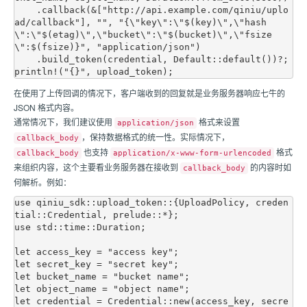
    .callback(&["http://api.example.com/qiniu/uplo
ad/callback"], "", "{\"key\":\"$(key)\",\"hash
\":\"$(etag)\",\"bucket\":\"$(bucket)\",\"fsize
\":$(fsize)}", "application/json")

    .build_token(credential, Default::default())?;

在使用了上传回调的情况下，客户端收到的回复就是业务服务器响应
七牛
的
JSON 格式内容。
通常情况下，我们建议使用
格式来设置
application/json
，保持数据格式的统一性。实际情况下，
callback_body
也支持
格式
callback_body
application/x-www-form-urlencoded
来组织内容，这个主要看业务服务器在接收到
的内容时如
callback_body
何解析。例如：
use qiniu_sdk::upload_token::{UploadPolicy, creden
tial::Credential, prelude::*};

use std::time::Duration;

let access_key = "access key";

let secret_key = "secret key";

let bucket_name = "bucket name";

let object_name = "object name";

let credential = Credential::new(access_key, secre