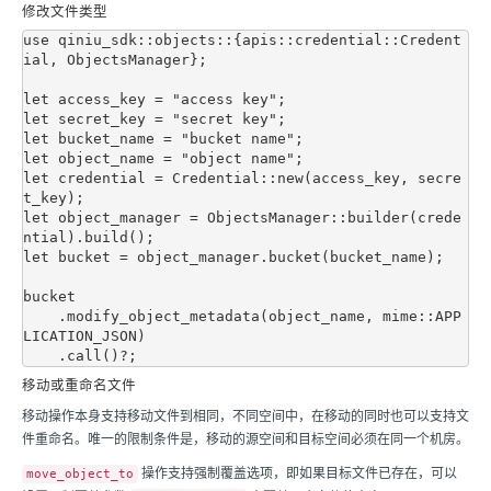
修改文件类型
use qiniu_sdk::objects::{apis::credential::Credent
ial, ObjectsManager};

let access_key = "access key";

let secret_key = "secret key";

let bucket_name = "bucket name";

let object_name = "object name";

let credential = Credential::new(access_key, secre
t_key);

let object_manager = ObjectsManager::builder(crede
ntial).build();

let bucket = object_manager.bucket(bucket_name);

bucket

    .modify_object_metadata(object_name, mime::APP
LICATION_JSON)

移动或重命名文件
移动操作本身支持移动文件到相同，不同空间中，在移动的同时也可以支持文
件重命名。唯一的限制条件是，移动的源空间和目标空间必须在同一个机房。
操作支持强制覆盖选项，即如果目标文件已存在，可以
move_object_to