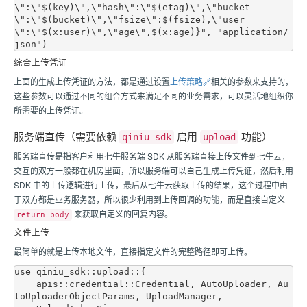
\":\"$(key)\",\"hash\":\"$(etag)\",\"bucket
\":\"$(bucket)\",\"fsize\":$(fsize),\"user
\":\"$(x:user)\",\"age\",$(x:age)}", "application/
综合上传凭证
上面的生成上传凭证的方法，都是通过设置
上传策略🔗
相关的参数来支持的，
这些参数可以通过不同的组合方式来满足不同的业务需求，可以灵活地组织你
所需要的上传凭证。
服务端直传（需要依赖
启用
功能）
qiniu-sdk
upload
服务端直传是指客户利用
七牛
服务端 SDK 从服务端直接上传文件到
七牛云
，
交互的双方一般都在机房里面，所以服务端可以自己生成上传凭证，然后利用
SDK 中的上传逻辑进行上传，最后从
七牛云
获取上传的结果，这个过程中由
于双方都是业务服务器，所以很少利用到上传回调的功能，而是直接自定义
来获取自定义的回复内容。
return_body
文件上传
最简单的就是上传本地文件，直接指定文件的完整路径即可上传。
use qiniu_sdk::upload::{

    apis::credential::Credential, AutoUploader, Au
toUploaderObjectParams, UploadManager,
