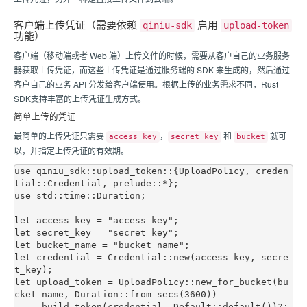
客户端上传凭证（需要依赖
启用
qiniu-sdk
upload-token
功能）
客户端（移动端或者 Web 端）上传文件的时候，需要从客户自己的业务服务
器获取上传凭证，而这些上传凭证是通过服务端的 SDK 来生成的，然后通过
客户自己的业务 API 分发给客户端使用。根据上传的业务需求不同，Rust
SDK支持丰富的上传凭证生成方式。
简单上传的凭证
最简单的上传凭证只需要
，
和
就可
access key
secret key
bucket
以，并指定上传凭证的有效期。
use qiniu_sdk::upload_token::{UploadPolicy, creden
tial::Credential, prelude::*};

use std::time::Duration;

let access_key = "access key";

let secret_key = "secret key";

let bucket_name = "bucket name";

let credential = Credential::new(access_key, secre
t_key);

let upload_token = UploadPolicy::new_for_bucket(bu
cket_name, Duration::from_secs(3600))

    .build_token(credential, Default::default())?;
