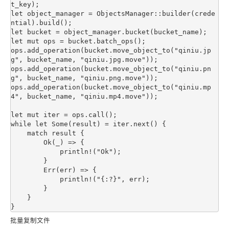
t_key);

let object_manager = ObjectsManager::builder(crede
ntial).build();

let bucket = object_manager.bucket(bucket_name);

let mut ops = bucket.batch_ops();

ops.add_operation(bucket.move_object_to("qiniu.jp
g", bucket_name, "qiniu.jpg.move"));

ops.add_operation(bucket.move_object_to("qiniu.pn
g", bucket_name, "qiniu.png.move"));

ops.add_operation(bucket.move_object_to("qiniu.mp
4", bucket_name, "qiniu.mp4.move"));

let mut iter = ops.call();

while let Some(result) = iter.next() {

    match result {

        Ok(_) => {

            println!("Ok");

        }

        Err(err) => {

            println!("{:?}", err);

        }

    }

批量复制文件