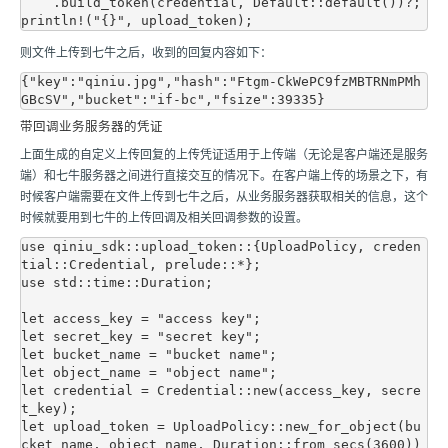
    .build_token(credential, Default::default())?;

则文件上传到
七牛
之后，收到的回复内容如下：
{"key":"qiniu.jpg","hash":"Ftgm-CkWePC9fzMBTRNmPMh
带回调业务服务器的凭证
上面生成的自定义上传回复的上传凭证适用于上传端（无论是客户端还是服务
端）和
七牛
服务器之间进行直接交互的情况下。在客户端上传的场景之下，有
时候客户端需要在文件上传到
七牛
之后，从业务服务器获取相关的信息，这个
时候就要用到
七牛
的上传回调及相关回调参数的设置。
use qiniu_sdk::upload_token::{UploadPolicy, creden
tial::Credential, prelude::*};

use std::time::Duration;

let access_key = "access key";

let secret_key = "secret key";

let bucket_name = "bucket name";

let object_name = "object name";

let credential = Credential::new(access_key, secre
t_key);

let upload_token = UploadPolicy::new_for_object(bu
cket_name, object_name, Duration::from_secs(3600))
