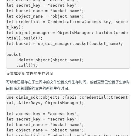
let secret_key = "secret key";

let bucket_name = "bucket name";

let object_name = "object name";

let credential = Credential::new(access_key, secre
t_key);

let object_manager = ObjectsManager::builder(crede
ntial).build();

let bucket = object_manager.bucket(bucket_name);

bucket

    .delete_object(object_name);

设置或更新文件的生存时间
可以给已经存在于空间中的文件设置文件生存时间，或者更新已设置了生存时
间但尚未被删除的文件的新的生存时间。
use qiniu_sdk::objects::{apis::credential::Credent
ial, AfterDays, ObjectsManager};

let access_key = "access key";

let secret_key = "secret key";

let bucket_name = "bucket name";

let object_name = "object name";

let credential = Credential::new(access_key, secre