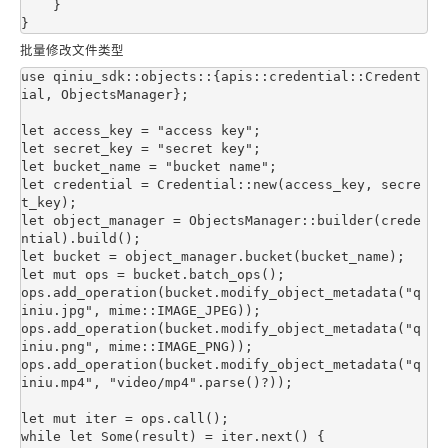
    }

批量修改文件类型
use qiniu_sdk::objects::{apis::credential::Credent
ial, ObjectsManager};

let access_key = "access key";

let secret_key = "secret key";

let bucket_name = "bucket name";

let credential = Credential::new(access_key, secre
t_key);

let object_manager = ObjectsManager::builder(crede
ntial).build();

let bucket = object_manager.bucket(bucket_name);

let mut ops = bucket.batch_ops();

ops.add_operation(bucket.modify_object_metadata("q
iniu.jpg", mime::IMAGE_JPEG));

ops.add_operation(bucket.modify_object_metadata("q
iniu.png", mime::IMAGE_PNG));

ops.add_operation(bucket.modify_object_metadata("q
iniu.mp4", "video/mp4".parse()?));

let mut iter = ops.call();

while let Some(result) = iter.next() {
