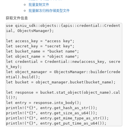
批量复制文件
批量解冻归档存储类型文件
获取文件信息
use qiniu_sdk::objects::{apis::credential::Credent
ial, ObjectsManager};

let access_key = "access key";

let secret_key = "secret key";

let bucket_name = "bucket name";

let object_name = "object name";

let credential = Credential::new(access_key, secre
t_key);

let object_manager = ObjectsManager::builder(crede
ntial).build();

let bucket = object_manager.bucket(bucket_name);

let response = bucket.stat_object(object_name).cal
l()?;

let entry = response.into_body();

println!("{}", entry.get_hash_as_str());

println!("{}", entry.get_size_as_u64());

println!("{}", entry.get_mime_type_as_str());
