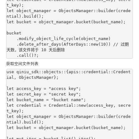
t_key);

let object_manager = ObjectsManager::builder(crede
ntial).build();

let bucket = object_manager.bucket(bucket_name);

bucket

    .modify_object_life_cycle(object_name)

    .delete_after_days(AfterDays::new(10)) // 过期
天数，该文件将于 10 天后删除

获取空间文件列表
use qiniu_sdk::objects::{apis::credential::Credent
ial, ObjectsManager};

let access_key = "access key";

let secret_key = "secret key";

let bucket_name = "bucket name";

let credential = Credential::new(access_key, secre
t_key);

let object_manager = ObjectsManager::builder(crede
ntial).build();

let bucket = object_manager.bucket(bucket_name);

let mut iter = bucket.list().iter();
