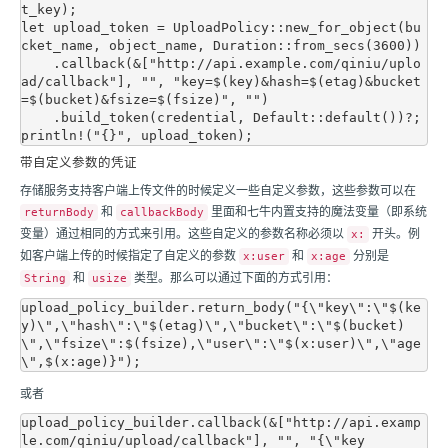
t_key);

let upload_token = UploadPolicy::new_for_object(bu
cket_name, object_name, Duration::from_secs(3600))

    .callback(&["http://api.example.com/qiniu/uplo
ad/callback"], "", "key=$(key)&hash=$(etag)&bucket
=$(bucket)&fsize=$(fsize)", "")

    .build_token(credential, Default::default())?;

带自定义参数的凭证
存储服务支持客户端上传文件的时候定义一些自定义参数，这些参数可以在
和
里面和
七牛
内置支持的魔法变量（即系统
returnBody
callbackBody
变量）通过相同的方式来引用。这些自定义的参数名称必须以
开头。例
x:
如客户端上传的时候指定了自定义的参数
和
分别是
x:user
x:age
和
类型。那么可以通过下面的方式引用：
String
usize
upload_policy_builder.return_body("{\"key\":\"$(ke
y)\",\"hash\":\"$(etag)\",\"bucket\":\"$(bucket)
\",\"fsize\":$(fsize),\"user\":\"$(x:user)\",\"age
或者
upload_policy_builder.callback(&["http://api.examp
le.com/qiniu/upload/callback"], "", "{\"key