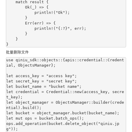
    match result {

        Ok(_) => {

            println!("Ok");

        }

        Err(err) => {

            println!("{:?}", err);

        }

    }

批量删除文件
use qiniu_sdk::objects::{apis::credential::Credent
ial, ObjectsManager};

let access_key = "access key";

let secret_key = "secret key";

let bucket_name = "bucket name";

let credential = Credential::new(access_key, secre
t_key);

let object_manager = ObjectsManager::builder(crede
ntial).build();

let bucket = object_manager.bucket(bucket_name);

let mut ops = bucket.batch_ops();

ops.add_operation(bucket.delete_object("qiniu.jp
g"));
