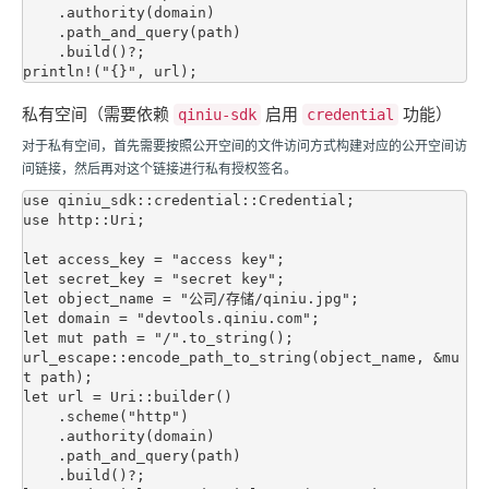
    .authority(domain)

    .path_and_query(path)

    .build()?;

私有空间（需要依赖
启用
功能）
qiniu-sdk
credential
对于私有空间，首先需要按照公开空间的文件访问方式构建对应的公开空间访
问链接，然后再对这个链接进行私有授权签名。
use qiniu_sdk::credential::Credential;

use http::Uri;

let access_key = "access key";

let secret_key = "secret key";

let object_name = "公司/存储/qiniu.jpg";

let domain = "devtools.qiniu.com";

let mut path = "/".to_string();

url_escape::encode_path_to_string(object_name, &mu
t path);

let url = Uri::builder()

    .scheme("http")

    .authority(domain)

    .path_and_query(path)

    .build()?;
