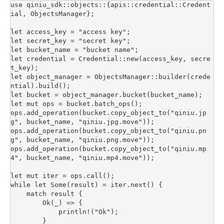
use qiniu_sdk::objects::{apis::credential::Credent
ial, ObjectsManager};

let access_key = "access key";

let secret_key = "secret key";

let bucket_name = "bucket name";

let credential = Credential::new(access_key, secre
t_key);

let object_manager = ObjectsManager::builder(crede
ntial).build();

let bucket = object_manager.bucket(bucket_name);

let mut ops = bucket.batch_ops();

ops.add_operation(bucket.copy_object_to("qiniu.jp
g", bucket_name, "qiniu.jpg.move"));

ops.add_operation(bucket.copy_object_to("qiniu.pn
g", bucket_name, "qiniu.png.move"));

ops.add_operation(bucket.copy_object_to("qiniu.mp
4", bucket_name, "qiniu.mp4.move"));

let mut iter = ops.call();

while let Some(result) = iter.next() {

    match result {

        Ok(_) => {

            println!("Ok");

        }
