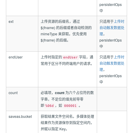
persistentOps
中
ext
上传资源的后缀名，通过
只适用于
上传时
$(fname) 的后缀或者自动检测的
自动触发数据处
mimeType 来获取。优先使用
理
，
$(fname) 的后缀。
persistentOps
中
endUser
上传时指定的
字段，通
只适用于
上传时
endUser
自动触发数据处
常用于区分不同终端用户的请求。
理
，
persistentOps
中
count
必填项，
count
为六个占位符的数
字串，不足位的填充前导零
即
，如
。
%06d
000001
saveas.bucket
获取结果文件空间名。多媒体处理
结果作为资源保存到指定空间内，
并赋以指定 Key。