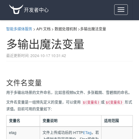
开发者中心
Toggle
navigation
智能多媒体服务
>
API 文档
>
数据处理机制
>
多输出魔法变量
多输出魔法变量
最近更新时间: 2024-10-17 10:31:42
文件名变量
用于多输出场景的文件命名，比如音视频ts文件、多张截图、雪碧图的命名。
文件名变量是一组预先定义的变量，可以使用
或
形式
$(变量名)
${变量名}
求值。目前可用的变量如下:
变量名
变量说明
适用范围
etag
文件上传成功后的 HTTP
ETag
。若
上传时未指定资源ID，Etag将作为