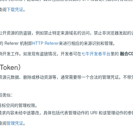
查阅
下载凭证
。
公开资源的防盗链，例如禁止特定来源域名的访问，禁止非浏览器发起的
Referer 机制即
HTTP Referer
来进行相应的来源识别和管理。
响开发工作。如发现有盗链情况，开发者可在
七牛开发者平台
里的
融合C
Token）
资源元数据、删除或移动资源等，通常需要带一个合法的管理凭证。不带凭
较类似：
目标空间的管理权限。
求内容未经中途篡改，具体包括代表管理动作的 URI 和该管理动作的
查阅
管理凭证
。