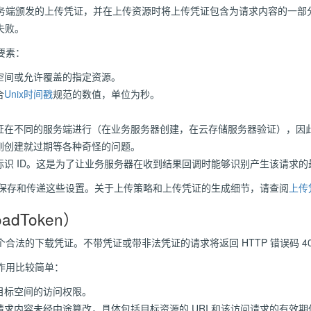
务端颁发的上传凭证，并在上传资源时将上传凭证包含为请求内容的一部
证失败。
要素：
空间或允许覆盖的指定资源。
合
Unix时间戳
规范的数值，单位为秒。
证在不同的服务端进行（在业务服务器创建，在云存储服务器验证），因
刚创建就过期等各种奇怪的问题。
标识 ID。这是为了让业务服务器在收到结果回调时能够识别产生该请求的
保存和传递这些设置。关于上传策略和上传凭证的生成细节，请查阅
上传
adToken）
合法的下载凭证。不带凭证或带非法凭证的请求将返回 HTTP 错误码 4
作用比较简单：
目标空间的访问权限。
求内容未经中途篡改，具体包括目标资源的 URI 和该访问请求的有效