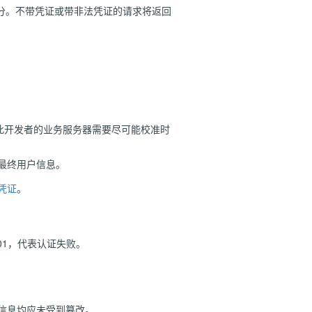
分。不带凭证或带非法凭证的请求将返回
此开发者的业务服务器需要尽可能校准时
最终用户信息。
凭证
。
01，代表认证失败。
期信息均应未受到篡改。