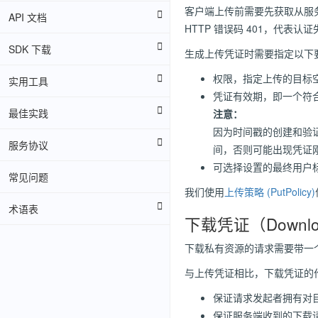
客户端上传前需要先获取从服
API 文档
HTTP 错误码 401，代表认
SDK 下载
生成上传凭证时需要指定以下
权限，指定上传的目标
实用工具
凭证有效期，即一个符
最佳实践
注意：
因为时间戳的创建和验
服务协议
间，否则可能出现凭证
可选择设置的最终用户
常见问题
我们使用
上传策略 (PutPolicy)
术语表
下载凭证（Downlo
下载私有资源的请求需要带一个
与上传凭证相比，下载凭证的
保证请求发起者拥有对
保证服务端收到的下载请