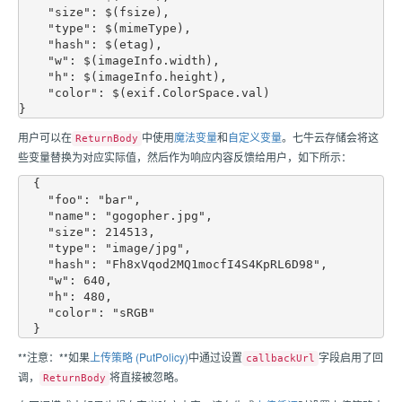
    "size": $(fsize),

    "type": $(mimeType),

    "hash": $(etag),

    "w": $(imageInfo.width),

    "h": $(imageInfo.height),

    "color": $(exif.ColorSpace.val)

用户可以在
中使用
魔法变量
和
自定义变量
。
七牛云存储
会将这
ReturnBody
些变量替换为对应实际值，然后作为响应内容反馈给用户，如下所示：
  {

    "foo": "bar",

    "name": "gogopher.jpg",

    "size": 214513,

    "type": "image/jpg",

    "hash": "Fh8xVqod2MQ1mocfI4S4KpRL6D98",

    "w": 640,

    "h": 480,

    "color": "sRGB"

**注意：**如果
上传策略 (PutPolicy)
中通过设置
字段启用了回
callbackUrl
调，
将直接被忽略。
ReturnBody