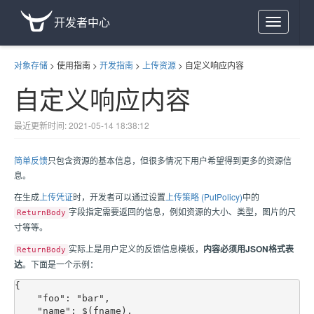
开发者中心
Toggle
navigation
对象存储
>
使用指南
>
开发指南
>
上传资源
>
自定义响应内容
自定义响应内容
最近更新时间: 2021-05-14 18:38:12
简单反馈
只包含资源的基本信息，但很多情况下用户希望得到更多的资源信
息。
在生成
上传凭证
时，开发者可以通过设置
上传策略 (PutPolicy)
中的
字段指定需要返回的信息，例如资源的大小、类型，图片的尺
ReturnBody
寸等等。
实际上是用户定义的反馈信息模板，
内容必须用JSON格式表
ReturnBody
达
。下面是一个示例：
{

    "foo": "bar",

    "name": $(fname),
