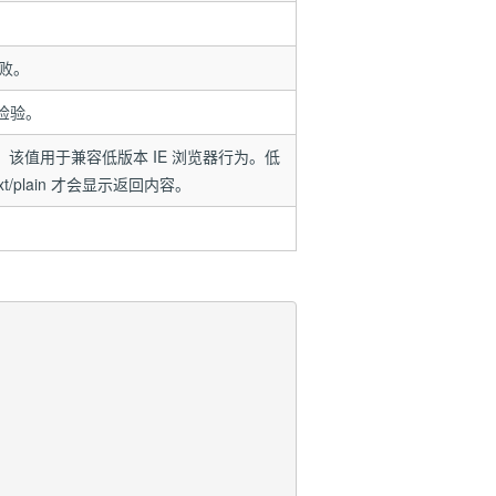
失败。
检验。
部的值。该值用于兼容低版本 IE 浏览器行为。低
xt/plain 才会显示返回内容。