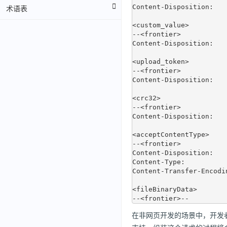
术语表
Content-Disposition:   
<custom_value>

--<frontier>

Content-Disposition:   
<upload_token>

--<frontier>

Content-Disposition:   
<crc32>

--<frontier>

Content-Disposition:   
<acceptContentType>

--<frontier>

Content-Disposition:   
Content-Type:          
Content-Transfer-Encodin
<fileBinaryData>

在非网页开发的场景中，开发者