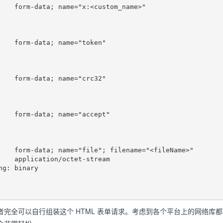
    form-data; name="x:<custom_name>"

    form-data; name="token"

    form-data; name="crc32"

    form-data; name="accept"

    form-data; name="file"; filename="<fileName>"

    application/octet-stream

g: binary

完全可以自行组装这个 HTML 表单请求。考虑到各个平台上的网络库都已