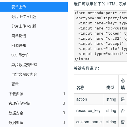
我们可以用如下的 HTML 
表单上传
<form method="post" act
分片上传 v1 版
 enctype="multipart/form-data">

  <input name="key" type="hidden" value="<resource_key>">

分片上传 v2 版
  <input name="x:<custom_name>" type="hidden" value="<custom_value>">

  <input name="token" type="hidden" value="<upload_token>">

简单反馈
  <input name="crc32" type="hidden" />

  <input name="accept" type="hidden" />

回调通知
  <input name="file" type="file" />

  <input type="submit" value="上传文件" />

303 重定向
异步数据预处理
关键参数说明：
自定义响应内容
必
变量
名称
类型
填
下载资源
action
string
是
管理存储空间
resource_key
string
否
数据安全
custom_name
string
否
数据处理