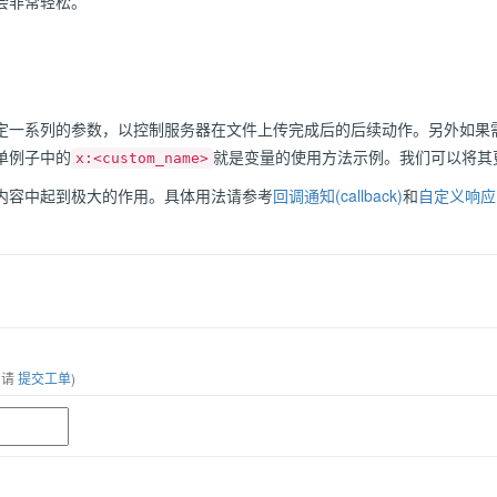
会非常轻松。
定一系列的参数，以控制服务器在文件上传完成后的后续动作。另外如果
单例子中的
就是变量的使用方法示例。我们可以将其
x:<custom_name>
内容中起到极大的作用。具体用法请参考
回调通知(callback)
和
自定义响应内容
，请
提交工单
)