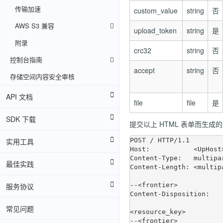
传输加速
custom_value
string
否
AWS S3 兼容
upload_token
string
是
附录
crc32
string
否
控制台指南
accept
string
否
存储空间内容安全审核
API 文档
file
file
是
SDK 下载
提交以上 HTML 表单而生成的
实用工具
POST / HTTP/1.1

Host:           <UpHost>
Content-Type:   multipa
最佳实践
Content-Length: <multip
服务协议
--<frontier>

Content-Disposition:   
常见问题
<resource_key>

--<frontier>
