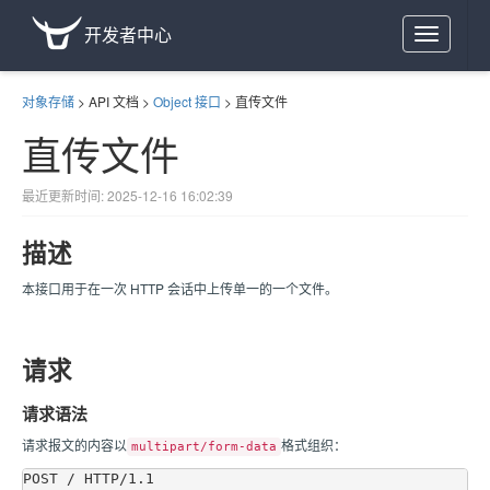
开发者中心
Toggle
navigation
对象存储
>
API 文档
>
Object 接口
>
直传文件
直传文件
最近更新时间: 2025-12-16 16:02:39
描述
本接口用于在一次 HTTP 会话中上传单一的一个文件。
请求
请求语法
请求报文的内容以
格式组织：
multipart/form-data
POST / HTTP/1.1
