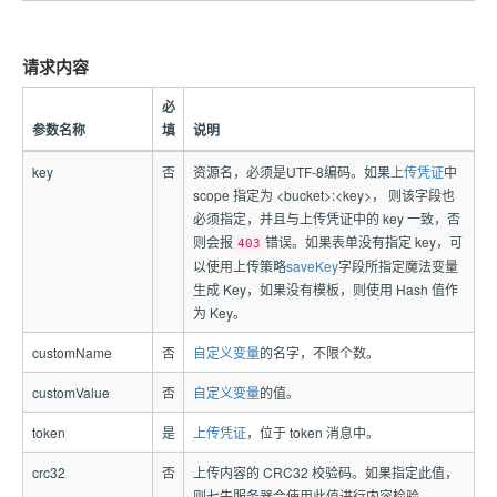
请求内容
必
参数名称
填
说明
key
否
资源名，必须是UTF-8编码。如果
上传凭证
中
scope 指定为 <bucket>:<key>， 则该字段也
必须指定，并且与上传凭证中的 key 一致，否
则会报
错误。如果表单没有指定 key，可
403
以使用上传策略
saveKey
字段所指定魔法变量
生成 Key，如果没有模板，则使用 Hash 值作
为 Key。
customName
否
自定义变量
的名字，不限个数。
customValue
否
自定义变量
的值。
token
是
上传凭证
，位于 token 消息中。
crc32
否
上传内容的 CRC32 校验码。如果指定此值，
则七牛服务器会使用此值进行内容检验。