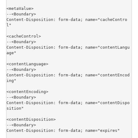
<metaValue>

--<Boundary>

Content-Disposition: form-data; name="cacheContro
l"

<cacheControl>

--<Boundary>

Content-Disposition: form-data; name="contentLangu
age"

<contentLanguage>

--<Boundary>

Content-Disposition: form-data; name="contentEncod
ing"

<contentEncoding>

--<Boundary>

Content-Disposition: form-data; name="contentDispo
sition"

<contentDisposition>

--<Boundary>

Content-Disposition: form-data; name="expires"
