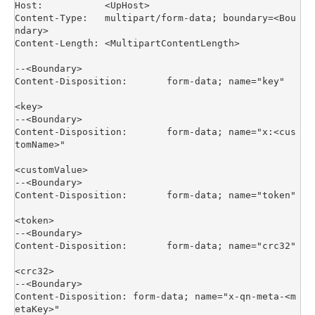
Host:           <UpHost>

Content-Type:   multipart/form-data; boundary=<Bou
ndary>

Content-Length: <MultipartContentLength>

--<Boundary>

Content-Disposition:       form-data; name="key"

<key>

--<Boundary>

Content-Disposition:       form-data; name="x:<cus
tomName>"

<customValue>

--<Boundary>

Content-Disposition:       form-data; name="token"

<token>

--<Boundary>

Content-Disposition:       form-data; name="crc32"

<crc32>

--<Boundary>

Content-Disposition: form-data; name="x-qn-meta-<m
etaKey>"
