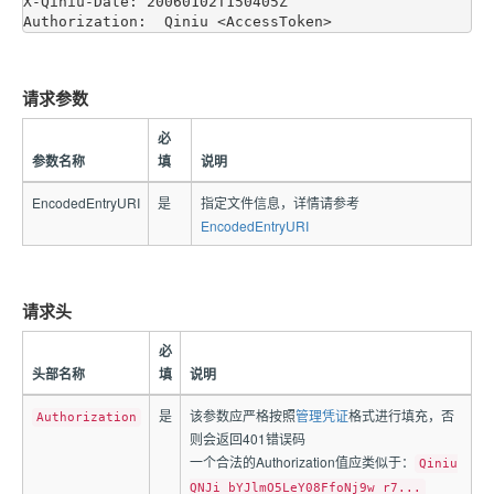
X-Qiniu-Date: 20060102T150405Z

请求参数
必
参数名称
填
说明
EncodedEntryURI
是
指定文件信息，详情请参考
EncodedEntryURI
请求头
必
头部名称
填
说明
是
该参数应严格按照
管理凭证
格式进行填充，否
Authorization
则会返回401错误码
一个合法的Authorization值应类似于：
Qiniu
QNJi_bYJlmO5LeY08FfoNj9w_r7...