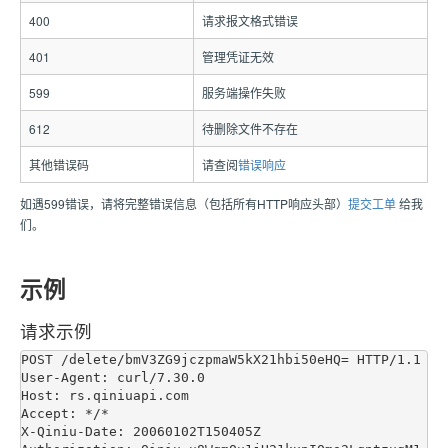
400
请求报文格式错误
401
管理凭证无效
599
服务端操作失败
612
待删除文件不存在
其他错误码
请查阅
错误响应
如遇599错误，请将完整错误信息（包括所有HTTP响应头部）
提交工单
给我
们。
示例
请求示例
POST /delete/bmV3ZG9jczpmaW5kX21hbi50eHQ= HTTP/1.1

User-Agent: curl/7.30.0

Host: rs.qiniuapi.com

Accept: */*

X-Qiniu-Date: 20060102T150405Z
