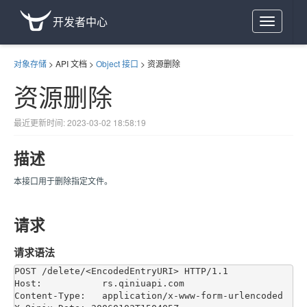
开发者中心
Toggle
navigation
对象存储
>
API 文档
>
Object 接口
>
资源删除
资源删除
最近更新时间: 2023-03-02 18:58:19
描述
本接口用于删除指定文件。
请求
请求语法
POST /delete/<EncodedEntryURI> HTTP/1.1

Host:           rs.qiniuapi.com

Content-Type:   application/x-www-form-urlencoded
