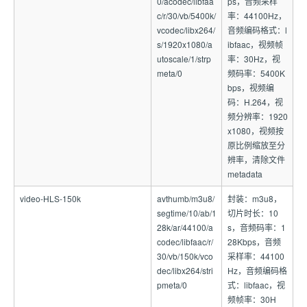
0/acodec/libfaa
ps，音频采样
c/r/30/vb/5400k/
率：44100Hz，
vcodec/libx264/
音频编码格式：l
s/1920x1080/a
ibfaac，视频帧
utoscale/1/strp
率：30Hz，视
meta/0
频码率：5400K
bps，视频编
码：H.264，视
频分辨率：1920
x1080，视频按
原比例缩放至分
辨率，清除文件
metadata
video-HLS-150k
avthumb/m3u8/
封装：m3u8，
segtime/10/ab/1
切片时长：10
28k/ar/44100/a
s，音频码率：1
codec/libfaac/r/
28Kbps，音频
30/vb/150k/vco
采样率：44100
dec/libx264/stri
Hz，音频编码格
pmeta/0
式：libfaac，视
频帧率：30H