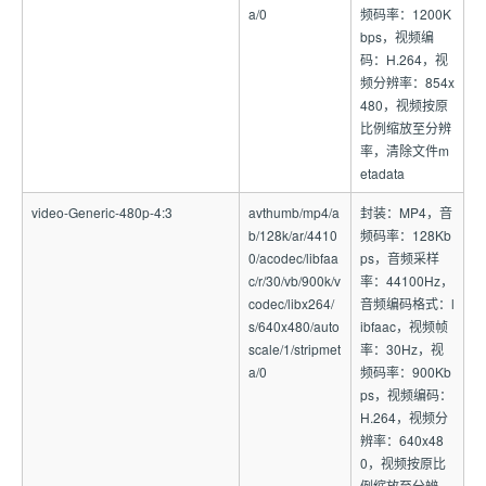
a/0
频码率：1200K
bps，视频编
码：H.264，视
频分辨率：854x
480，视频按原
比例缩放至分辨
率，清除文件m
etadata
video-Generic-480p-4:3
avthumb/mp4/a
封装：MP4，音
b/128k/ar/4410
频码率：128Kb
0/acodec/libfaa
ps，音频采样
c/r/30/vb/900k/v
率：44100Hz，
codec/libx264/
音频编码格式：l
s/640x480/auto
ibfaac，视频帧
scale/1/stripmet
率：30Hz，视
a/0
频码率：900Kb
ps，视频编码：
H.264，视频分
辨率：640x48
0，视频按原比
例缩放至分辨