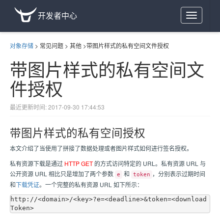
开发者中心
Toggle
navigation
对象存储
>
常见问题
>
其他
>
带图片样式的私有空间文件授权
带图片样式的私有空间文
件授权
最近更新时间: 2017-09-30 17:44:53
带图片样式的私有空间授权
本文介绍了当使用了拼接了数据处理或者图片样式如何进行签名授权。
私有资源下载是通过
HTTP GET
的方式访问特定的 URL。私有资源 URL 与
公开资源 URL 相比只是增加了两个参数
和
，分别表示过期时间
e
token
和
下载凭证
。一个完整的私有资源 URL 如下所示：
http://<domain>/<key>?e=<deadline>&token=<download