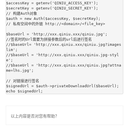
$accessKey = getenv('QINIU_ACCESS_KEY');

$secretKey = getenv('QINIU_SECRET_KEY');

// 构建Auth对象

$auth = new Auth($accessKey, $secretKey);

// 私有空间中的外链 http://<domain>/<file_key>

$baseUrl = 'http://xxx.qiniu.xxx/qiniu.jpg';

//签名时的Url需要为拼接参数后的url后进行签名

//$baseUrl= 'http://xxx.qiniu.xxx/qiniu.jpg?images
lim';

//$baseUrl = 'http://xxx.qiniu.xxx/qiniu.jpg-styl
e';

//$baseUrl = 'http://xxx.qiniu.xxx/qiniu.jpg?attna
me=lhs.jpg';

// 对链接进行签名

$signedUrl = $auth->privateDownloadUrl($baseUrl);

以上内容是否对您有帮助？