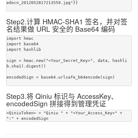
edocn_2012052817213559.jpg"}}

Step2.计算 HMAC-SHA1 签名，并对签
名结果做 URL 安全的 Base64 编码
import hmac

import base64

import hashlib

sign = hmac.new("<Your_Secret_Key>", data, hashli
b.sha1).digest()

encodedSign = base64.urlsafe_b64encode(sign)

Step3.将 Qiniu 标识与 AccessKey、
encodedSign 拼接得到管理凭证
<QiniuToken> = "Qiniu " + "<Your_Access_Key>" + 