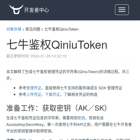
开发者中心
Toggle
navigation
对象存储
>
常见问题
>
七牛鉴权QiniuToken
七牛鉴权QiniuToken
最近更新时间: 2024-01-29 10:32:19
本文解释了生成七牛鉴权管理凭证的字符串(QiniuToken)的详细过程，共三
步。
参考
管理凭证
，直接使用七牛支持的服务端语言 SDK 管理凭证
参考
上传凭证
、
下载凭证
，了解相关凭证的构造
准备工作：获取密钥（AK／SK）
生成七牛鉴权凭证信息的字符串，需要用到
密钥
，密钥包含
AccessKey/SecretKey。第一次使用七牛的API之前，用户需要在七牛开发者
平台的密钥管理中取得密钥。