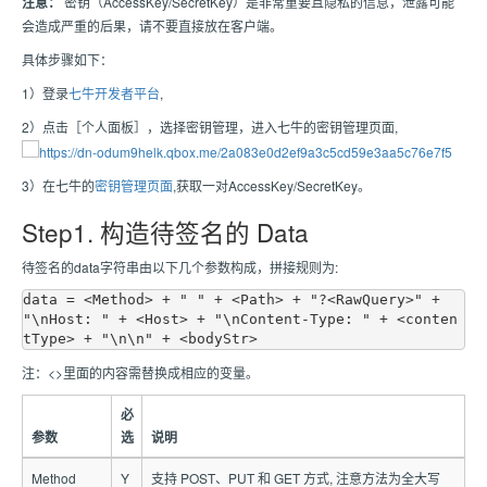
注意：
密钥（AccessKey/SecretKey）是非常重要且隐私的信息，泄露可能
会造成严重的后果，请不要直接放在客户端。
具体步骤如下：
1）登录
七牛开发者平台
,
2）点击［个人面板］，选择密钥管理，进入七牛的密钥管理页面,
3）在七牛的
密钥管理页面
,获取一对AccessKey/SecretKey。
Step1. 构造待签名的 Data
待签名的data字符串由以下几个参数构成，拼接规则为:
data = <Method> + " " + <Path> + "?<RawQuery>" + 
"\nHost: " + <Host> + "\nContent-Type: " + <conten
注：<>里面的内容需替换成相应的变量。
必
参数
选
说明
Method
Y
支持 POST、PUT 和 GET 方式, 注意方法为全大写