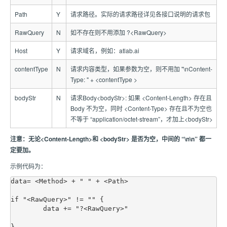
Path
Y
请求路径。实际的请求路径详见各接口说明的请求包
RawQuery
N
如不存在则不用添加 ?<RawQuery>
Host
Y
请求域名，例如：atlab.ai
contentType
N
请求内容类型，如果参数为空，则不用加 "\nContent-
Type: " + <contentType >
bodyStr
N
请求Body<bodyStr>: 如果 <Content-Length> 存在且
Body 不为空，同时 <Content-Type> 存在且不为空也
不等于 “application/octet-stream”，才加上<bodyStr>
注意：无论<Content-Length>和 <bodyStr> 是否为空，中间的 “\n\n” 都一
定要加。
示例代码为：
data= <Method> + " " + <Path>

if "<RawQuery>" != "" {

        data += "?<RawQuery>"

}
