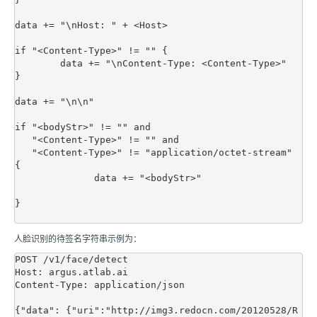
data += "\nHost: " + <Host> 

if "<Content-Type>" != "" {

        data += "\nContent-Type: <Content-Type>"

}

data += "\n\n"

if "<bodyStr>" != "" and 

   "<Content-Type>" != "" and 

   "<Content-Type>" != "application/octet-stream" 
{

	      data += "<bodyStr>"

}

人脸识别的待签名字符串示例为：
POST /v1/face/detect

Host: argus.atlab.ai

Content-Type: application/json

{"data": {"uri":"http://img3.redocn.com/20120528/R