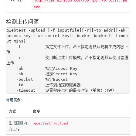
"http://bar.qiniudn.com/foo.jpg" -o local.jpg
-src
检测上传问题
qwebtest -upload [-f inputfile][-r][-to addr][-ak 
access_key][-sk secret_key][-bucket bucket][-timeo
ut mins]

    -f          指定文件上传，若不指定则默认随机生成内容上
传

    -r          使用断点续上传模式，若不指定则默认使用普通
上传

    -ak         指定Access Key

    -sk         指定Secret Key

    -bucket     指定Bucket

    -to         上传到指定的服务器

常用实例：
方式
命令
生成随机内
qwebtest -upload
容上传