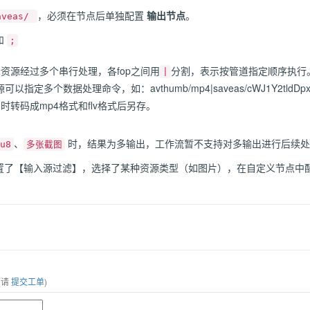
，必须在节点后单独配置
输出节点
。
aveas/
和
;
资源经过多个串行处理，各fop之间用
分割，表示按管道指定顺序执行
|
指定多个数据处理命令，如：avthumb/mp4|saveas/cWJ1Y2tldDpxa2V5;
时转码成mp4格式和flv格式后另存。
、
时，结果为多输出，工作流暂不支持对多输出进行后续处
u8
多张截图
置了【输入源过滤】，选择了某种资源类型（如图片），在自定义节点中
，请
提交工单
)