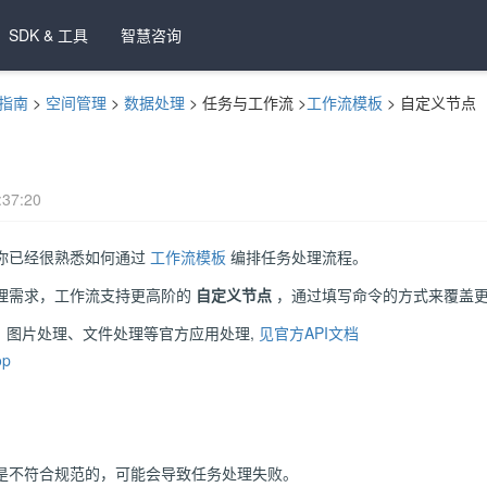
SDK & 工具
智慧咨询
指南
>
空间管理
>
数据处理
>
任务与工作流
>
工作流模板
>
自定义节点
37:20
你已经很熟悉如何通过
工作流模板
编排任务处理流程。
理需求，工作流支持更高阶的
自定义节点
，通过填写命令的方式来覆盖更
、图片处理、文件处理等官方应用处理,
见官方API文档
op
是不符合规范的，可能会导致任务处理失败。