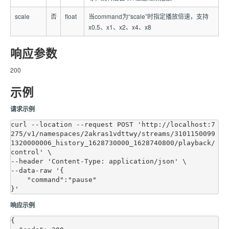
scale
否
float
当command为“scale”时指定播放倍速，支持
x0.5、x1、x2、x4、x8
响应参数
200
示例
请求示例
curl --location --request POST 'http://localhost:7
275/v1/namespaces/2akras1vdttwy/streams/3101150099
1320000006_history_1628730000_1628740800/playback/
control' \

--header 'Content-Type: application/json' \

--data-raw '{

    "command":"pause"

响应示例
{
