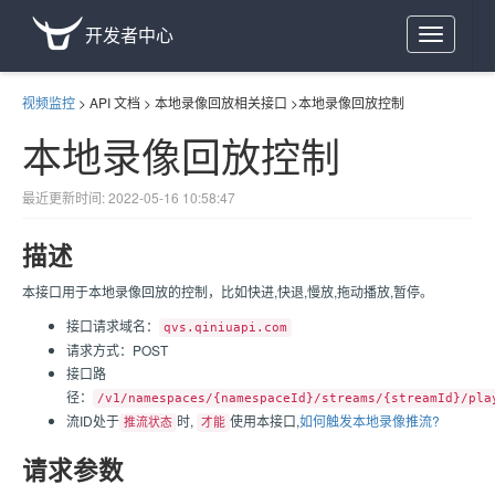
开发者中心
Toggle
navigation
视频监控
>
API 文档
>
本地录像回放相关接口
>
本地录像回放控制
本地录像回放控制
最近更新时间: 2022-05-16 10:58:47
描述
本接口用于本地录像回放的控制，比如快进,快退,慢放,拖动播放,暂停。
接口请求域名：
qvs.qiniuapi.com
请求方式：POST
接口路
径：
/v1/namespaces/{namespaceId}/streams/{streamId}/pla
流ID处于
时,
使用本接口,
如何触发本地录像推流?
推流状态
才能
请求参数