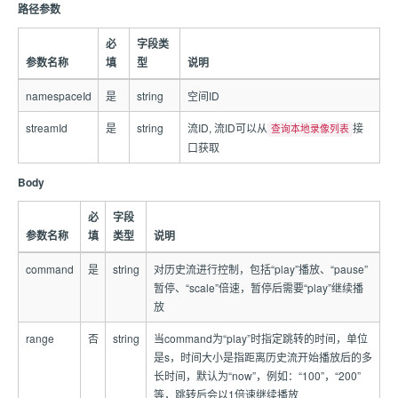
路径参数
必
字段类
参数名称
填
型
说明
namespaceId
是
string
空间ID
streamId
是
string
流ID, 流ID可以从
接
查询本地录像列表
口获取
Body
必
字段
参数名称
填
类型
说明
command
是
string
对历史流进行控制，包括“play”播放、“pause”
暂停、“scale”倍速，暂停后需要“play”继续播
放
range
否
string
当command为“play”时指定跳转的时间，单位
是s，时间大小是指距离历史流开始播放后的多
长时间，默认为“now”，例如：“100”，“200”
等，跳转后会以1倍速继续播放