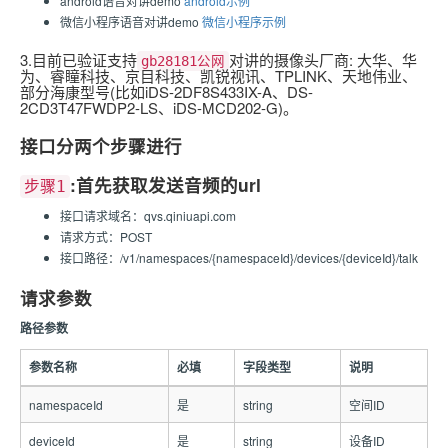
android语音对讲demo
android示例
微信小程序语音对讲demo
微信小程序示例
3.目前已验证支持
对讲的摄像头厂商: 大华、华
gb28181公网
为、睿瞳科技、京目科技、凯锐视讯、TPLINK、天地伟业、
部分海康型号(比如iDS-2DF8S433IX-A、DS-
2CD3T47FWDP2-LS、iDS-MCD202-G)。
接口分两个步骤进行
:首先获取发送音频的url
步骤1
接口请求域名：qvs.qiniuapi.com
请求方式：POST
接口路径：/v1/namespaces/{namespaceId}/devices/{deviceId}/talk
请求参数
路径参数
参数名称
必填
字段类型
说明
namespaceId
是
string
空间ID
deviceId
是
string
设备ID