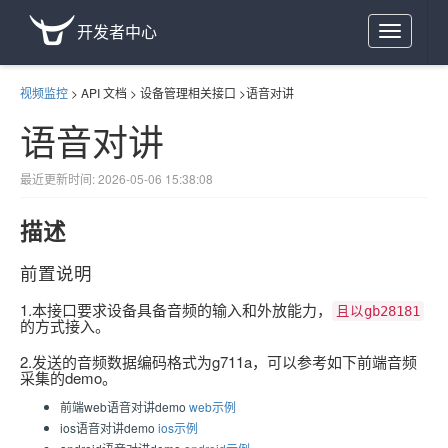
开发者中心
Toggle
navigation
视频监控
>
API 文档
>
设备管理相关接口
>
语音对讲
语音对讲
最近更新时间: 2026-05-06 15:38:08
描述
前置说明
1.本接口要求设备具备音频的输入和外放能力，
且以gb28181
的方式接入。
2.发送的音频数据编码格式为g711a，可以参考如下前端音频
采集的demo。
前端web语音对讲demo
web示例
ios语音对讲demo
ios示例