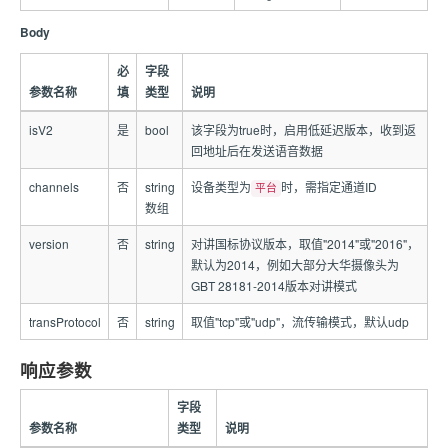
Body
必
字段
参数名称
填
类型
说明
isV2
是
bool
该字段为true时，启用低延迟版本，收到返
回地址后在发送语音数据
channels
否
string
设备类型为
时，需指定通道ID
平台
数组
version
否
string
对讲国标协议版本，取值"2014"或"2016"，
默认为2014，例如大部分大华摄像头为
GBT 28181-2014版本对讲模式
transProtocol
否
string
取值"tcp"或"udp"，流传输模式，默认udp
响应参数
字段
参数名称
类型
说明