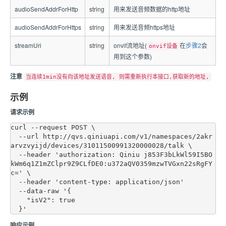
audioSendAddrForHttp
string
用来发送音频数据的http地址
audioSendAddrForHttps
string
用来发送音频https地址
streamUri
string
onvif流地址(
在
步骤2
会
onvif设备
用到这个参数)
注意
当连续1min没有向该地址发送语音, 则需重新执行本接口,获取新的地址,
示例
请求示例
curl --request POST \

  --url http://qvs.qiniuapi.com/v1/namespaces/2akr
arvzvyijd/devices/31011500991320000028/talk \

  --header 'authorization: Qiniu j853F3bLkWl59I5BO
kWm6q1Z1mZClpr9Z9CLfDE0:u372aQV0359mzwTVGxn22sRgFY
c=' \

  --header 'content-type: application/json'

  --data-raw '{

    "isV2": true

响应示例