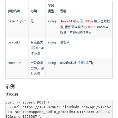
字段
参数名称
必填
类型
说明
base64_pcm
是
string
编码的
格式音频数
base64
g711a
据, 音频采样率务必
,base64
8000
数据中不能有换行符\n
deviceId
当设备类
string
设备id
型为onvif
时必须
streamUri
当设备类
string
onvif流地址(
步骤1
返回)
型为onvif
时必须
示例
请求示例
curl --request POST \

  --url https://1945028622.cloudvdn.com/api/v1/gb2
8181?action=append_audio_pcm&id=310115009913200037
32&ssrc=1623567 \
