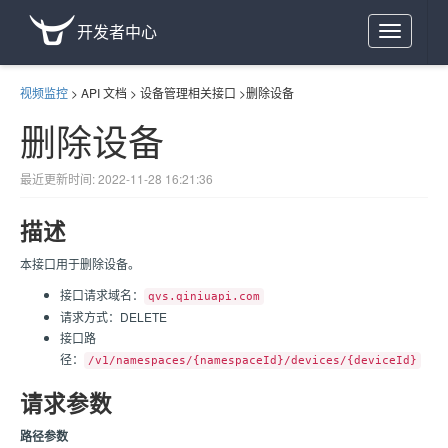
开发者中心
Toggle
navigation
视频监控
>
API 文档
>
设备管理相关接口
>
删除设备
删除设备
最近更新时间: 2022-11-28 16:21:36
描述
本接口用于删除设备。
接口请求域名：
qvs.qiniuapi.com
请求方式：DELETE
接口路
径：
/v1/namespaces/{namespaceId}/devices/{deviceId}
请求参数
路径参数