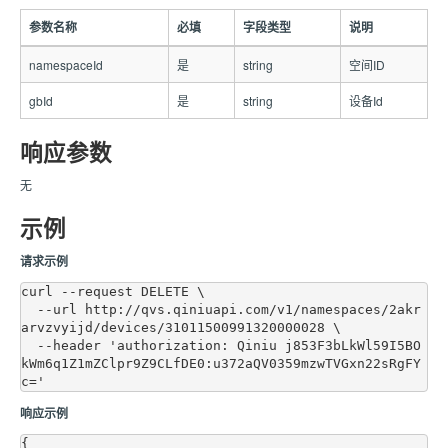
参数名称
必填
字段类型
说明
namespaceId
是
string
空间ID
gbId
是
string
设备Id
响应参数
无
示例
请求示例
curl --request DELETE \

  --url http://qvs.qiniuapi.com/v1/namespaces/2akr
arvzvyijd/devices/31011500991320000028 \

  --header 'authorization: Qiniu j853F3bLkWl59I5BO
kWm6q1Z1mZClpr9Z9CLfDE0:u372aQV0359mzwTVGxn22sRgFY
响应示例
{
