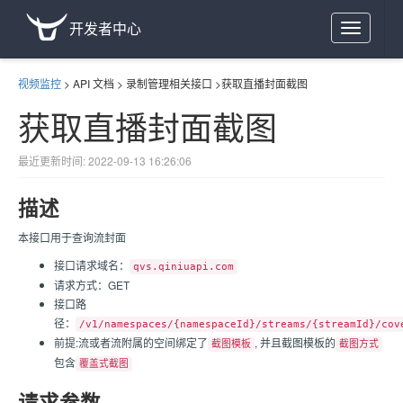
开发者中心
Toggle
navigation
视频监控
>
API 文档
>
录制管理相关接口
>
获取直播封面截图
获取直播封面截图
最近更新时间: 2022-09-13 16:26:06
描述
本接口用于查询流封面
接口请求域名：
qvs.qiniuapi.com
请求方式：GET
接口路
径：
/v1/namespaces/{namespaceId}/streams/{streamId}/cov
前提:流或者流附属的空间绑定了
, 并且截图模板的
截图模板
截图方式
包含
覆盖式截图
请求参数