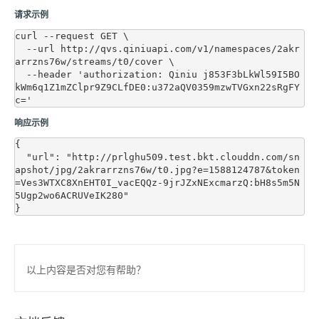
请求示例
curl --request GET \

  --url http://qvs.qiniuapi.com/v1/namespaces/2akr
arrzns76w/streams/t0/cover \

  --header 'authorization: Qiniu j853F3bLkWl59I5BO
kWm6q1Z1mZClpr9Z9CLfDE0:u372aQV0359mzwTVGxn22sRgFY
响应示例
{

  "url": "http://prlghu509.test.bkt.clouddn.com/sn
apshot/jpg/2akrarrzns76w/t0.jpg?e=1588124787&token
=Ves3WTXC8XnEHT0I_vacEQQz-9jrJZxNExcmarzQ:bH8s5m5N
5Ugp2wo6ACRUVeIK280"

以上内容是否对您有帮助？