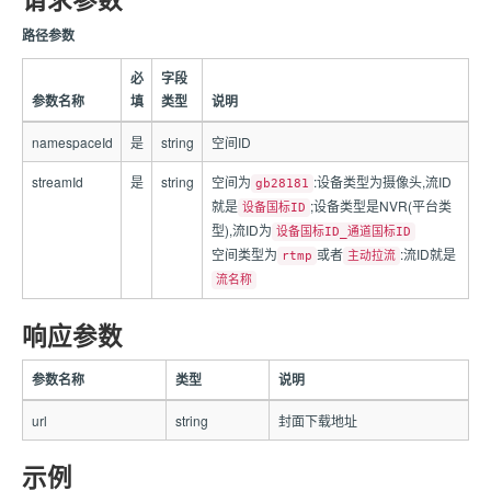
路径参数
必
字段
参数名称
填
类型
说明
namespaceId
是
string
空间ID
streamId
是
string
空间为
:设备类型为摄像头,流ID
gb28181
就是
;设备类型是NVR(平台类
设备国标ID
型),流ID为
设备国标ID_通道国标ID
空间类型为
或者
:流ID就是
rtmp
主动拉流
流名称
响应参数
参数名称
类型
说明
url
string
封面下载地址
示例