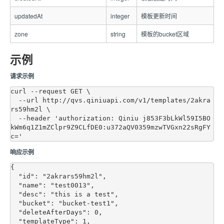
updatedAt
integer
模板更新时间
zone
string
模板的bucket区域
示例
请求示例
curl --request GET \

  --url http://qvs.qiniuapi.com/v1/templates/2akra
rs59hm2l \

  --header 'authorization: Qiniu j853F3bLkWl59I5BO
kWm6q1Z1mZClpr9Z9CLfDE0:u372aQV0359mzwTVGxn22sRgFY
响应示例
{

  "id": "2akrars59hm2l",

  "name": "test0013",

  "desc": "this is a test",

  "bucket": "bucket-test1",

  "deleteAfterDays": 0,

  "templateType": 1,
