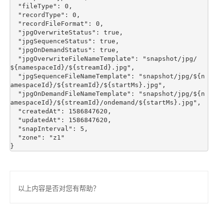
  "fileType": 0,

  "recordType": 0,

  "recordFileFormat": 0,

  "jpgOverwriteStatus": true,

  "jpgSequenceStatus": true,

  "jpgOnDemandStatus": true,

  "jpgOverwriteFileNameTemplate": "snapshot/jpg/
${namespaceId}/${streamId}.jpg",

  "jpgSequenceFileNameTemplate": "snapshot/jpg/${n
amespaceId}/${streamId}/${startMs}.jpg",

  "jpgOnDemandFileNameTemplate": "snapshot/jpg/${n
amespaceId}/${streamId}/ondemand/${startMs}.jpg",

  "createdAt": 1586847620,

  "updatedAt": 1586847620,

  "snapInterval": 5,

  "zone": "z1"

以上内容是否对您有帮助？