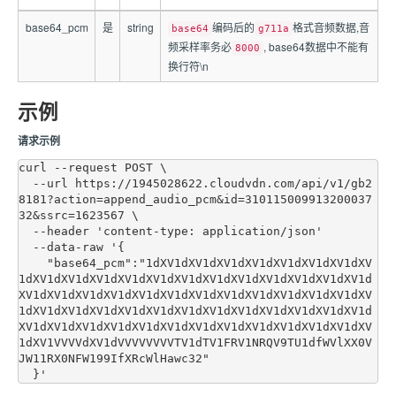
base64_pcm
是
string
编码后的
格式音频数据,音
base64
g711a
频采样率务必
, base64数据中不能有
8000
换行符\n
示例
请求示例
curl --request POST \

  --url https://1945028622.cloudvdn.com/api/v1/gb2
8181?action=append_audio_pcm&id=310115009913200037
32&ssrc=1623567 \

  --header 'content-type: application/json'

  --data-raw '{

    "base64_pcm":"1dXV1dXV1dXV1dXV1dXV1dXV1dXV1dXV
1dXV1dXV1dXV1dXV1dXV1dXV1dXV1dXV1dXV1dXV1dXV1dXV1d
XV1dXV1dXV1dXV1dXV1dXV1dXV1dXV1dXV1dXV1dXV1dXV1dXV
1dXV1dXV1dXV1dXV1dXV1dXV1dXV1dXV1dXV1dXV1dXV1dXV1d
XV1dXV1dXV1dXV1dXV1dXV1dXV1dXV1dXV1dXV1dXV1dXV1dXV
1dXV1VVVVdXV1dVVVVVVVVTV1dTV1FRV1NRQV9TU1dfWVlXX0V
JW11RX0NFW199IfXRcWlHawc32"
