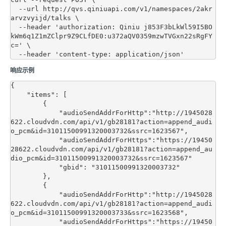
  --url http://qvs.qiniuapi.com/v1/namespaces/2akr
arvzvyijd/talks \

  --header 'authorization: Qiniu j853F3bLkWl59I5BO
kWm6q1Z1mZClpr9Z9CLfDE0:u372aQV0359mzwTVGxn22sRgFY
c=' \

响应示例
{

    "items": [

        {

            "audioSendAddrForHttp":"http://1945028
622.cloudvdn.com/api/v1/gb28181?action=append_audi
o_pcm&id=31011500991320003732&ssrc=1623567",

 	    "audioSendAddrForHttps":"https://19450
28622.cloudvdn.com/api/v1/gb28181?action=append_au
dio_pcm&id=31011500991320003732&ssrc=1623567"

            "gbid": "31011500991320003732"

        },

        {

            "audioSendAddrForHttp":"http://1945028
622.cloudvdn.com/api/v1/gb28181?action=append_audi
o_pcm&id=31011500991320003733&ssrc=1623568",

 	    "audioSendAddrForHttps":"https://19450