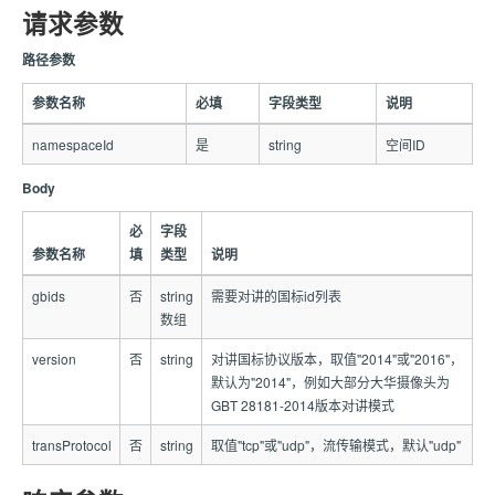
请求参数
路径参数
参数名称
必填
字段类型
说明
namespaceId
是
string
空间ID
Body
必
字段
参数名称
填
类型
说明
gbids
否
string
需要对讲的国标id列表
数组
version
否
string
对讲国标协议版本，取值"2014"或"2016"，
默认为"2014"，例如大部分大华摄像头为
GBT 28181-2014版本对讲模式
transProtocol
否
string
取值"tcp"或"udp"，流传输模式，默认"udp"