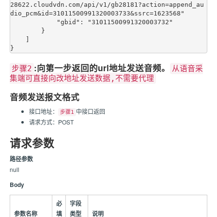
28622.cloudvdn.com/api/v1/gb28181?action=append_au
dio_pcm&id=31011500991320003733&ssrc=1623568"

            "gbid": "31011500991320003732"

        }

    ]

:向第一步返回的url地址发送音频。
步骤2
从语音采
集端可直接向改地址发送数据,不需要代理
音频发送报文格式
接口地址：
中接口返回
步骤1
请求方式：POST
请求参数
路径参数
null
Body
必
字段
参数名称
填
类型
说明