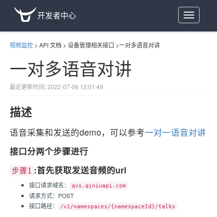
开发者中心
Toggle
navigation
视频监控
>
API 文档
>
设备管理相关接口
>
一对多语音对讲
一对多语音对讲
最近更新时间: 2022-07-06 12:01:49
描述
语音采集和发送的demo，可以参考
一对一语音对讲
接口分两个步骤进行
:首先获取发送音频的url
步骤1
接口请求域名：
qvs.qiniuapi.com
请求方式：POST
接口路径：
/v1/namespaces/{namespaceId}/talks