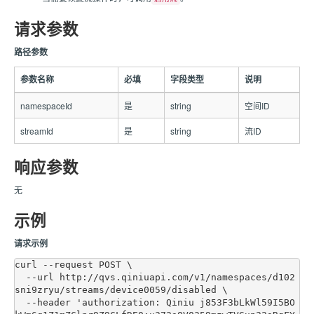
请求参数
路径参数
参数名称
必填
字段类型
说明
namespaceId
是
string
空间ID
streamId
是
string
流ID
响应参数
无
示例
请求示例
curl --request POST \

  --url http://qvs.qiniuapi.com/v1/namespaces/d102
sni9zryu/streams/device0059/disabled \

  --header 'authorization: Qiniu j853F3bLkWl59I5BO