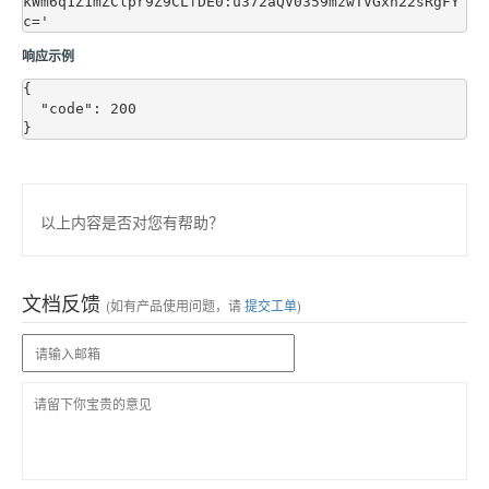
kWm6q1Z1mZClpr9Z9CLfDE0:u372aQV0359mzwTVGxn22sRgFY
响应示例
{

  "code": 200

以上内容是否对您有帮助？
文档反馈
(如有产品使用问题，请
提交工单
)