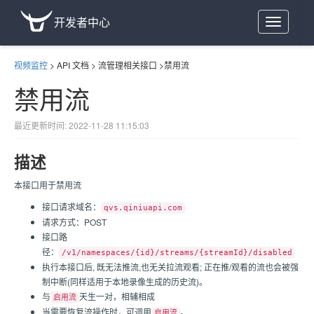
开发者中心
Toggle
navigation
视频监控
>
API 文档
>
流管理相关接口
>
禁用流
禁用流
最近更新时间: 2022-11-28 11:15:03
描述
本接口用于禁用流
接口请求域名：
qvs.qiniuapi.com
请求方式：POST
接口路
径：
/v1/namespaces/{id}/streams/{streamId}/disabled
执行本接口后, 既无法推流,也无关拉流观看; 正在推/观看的流也会被强
制中断(同样适用于本地录像生成的历史流)。
与
天生一对，相辅相成
启用流
当需要恢复流操作时，可调用
。
启用流