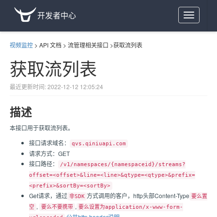
开发者中心
Toggle
navigation
视频监控
>
API 文档
>
流管理相关接口
>
获取流列表
获取流列表
最近更新时间: 2022-12-12 12:05:24
描述
本接口用于获取流列表。
接口请求域名：
qvs.qiniuapi.com
请求方式：GET
接口路径：
/v1/namespaces/{namespaceid}/streams?
offset=<offset>&line=<line>&qtype=<qtype>&prefix=
<prefix>&sortBy=<sortBy>
Get请求，通过
方式调用的客户，http头部Content-Type
非SDK
要么置
,
,
空
要么不要携带
要么设置为application/x-www-form-
公共http header说明