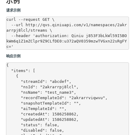
示例
请求示例
curl --request GET \

  --url http://qvs.qiniuapi.com/v1/namespaces/2akr
arrpj8lcl/streams \

  --header 'authorization: Qiniu j853F3bLkWl59I5BO
kWm6q1Z1mZClpr9Z9CLfDE0:u372aQV0359mzwTVGxn22sRgFY
响应示例
{

  "items": [

    {

      "streamId": "abcdef",

      "nsId": "2akrarrpj8lcl",

      "nsName": "test_name3",

      "recordTemplateId": "2akrarrviqwvu",

      "snapshotTemplateId": "",

      "aiTemplateId": "",

      "createdAt": 1586258862,

      "updatedAt": 1586258862,

      "status": false,

      "disabled": false,
