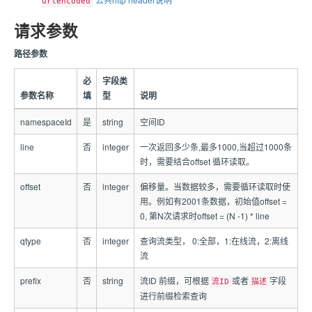
urlencoded
请求参数
路径参数
必
字段类
参数名称
填
型
说明
namespaceId
是
string
空间ID
line
否
integer
一次返回多少条,最多1000,当超过1000条
时，需要结合offset 循环读取。
offset
否
integer
偏移量。当数据较多，需要循环读取时使
用。例如有2001条数据，初始值offset =
0, 第N次请求时offset = (N -1) * line
qtype
否
integer
查询流类型， 0:全部，1:在线流，2:离线
流
prefix
否
string
流ID 前缀，可根据
或者
字段
流ID
描述
进行前缀检索查询