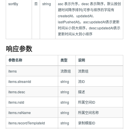
sortBy
否
string
asc 表示升序，desc 表示降序，默认按创
建时间降序排列(可参与排序的字段有
createdAt、updatedAt、
lastPushedAt)。asc:updatedAt表示更新
时间从小到大排序，desc:updatedAt表示
更新时间从大到小排序
响应参数
参数名称
类型
说明
items
流数组
流数组
items.streamId
string
流ID
items.desc
string
描述
items.nsId
string
所属空间ID
items.nsName
string
所属空间名称
items.recordTemplateId
string
录制模版ID