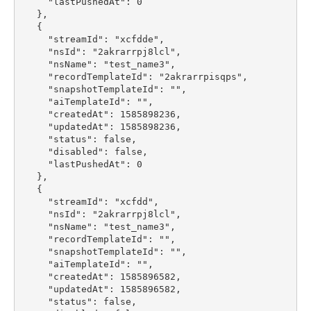
      "lastPushedAt": 0

    },

    {

      "streamId": "xcfdde",

      "nsId": "2akrarrpj8lcl",

      "nsName": "test_name3",

      "recordTemplateId": "2akrarrpisqps",

      "snapshotTemplateId": "",

      "aiTemplateId": "",

      "createdAt": 1585898236,

      "updatedAt": 1585898236,

      "status": false,

      "disabled": false,

      "lastPushedAt": 0

    },

    {

      "streamId": "xcfdd",

      "nsId": "2akrarrpj8lcl",

      "nsName": "test_name3",

      "recordTemplateId": "",

      "snapshotTemplateId": "",

      "aiTemplateId": "",

      "createdAt": 1585896582,

      "updatedAt": 1585896582,

      "status": false,
