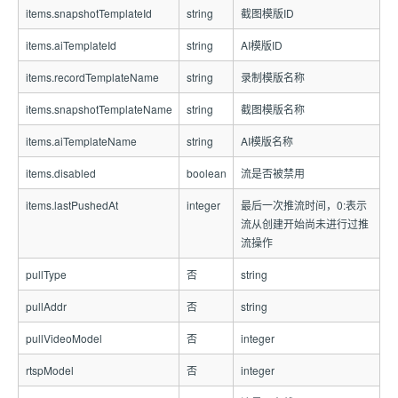
items.snapshotTemplateId
string
截图模版ID
items.aiTemplateId
string
AI模版ID
items.recordTemplateName
string
录制模版名称
items.snapshotTemplateName
string
截图模版名称
items.aiTemplateName
string
AI模版名称
items.disabled
boolean
流是否被禁用
items.lastPushedAt
integer
最后一次推流时间，0:表示
流从创建开始尚未进行过推
流操作
pullType
否
string
pullAddr
否
string
pullVideoModel
否
integer
rtspModel
否
integer