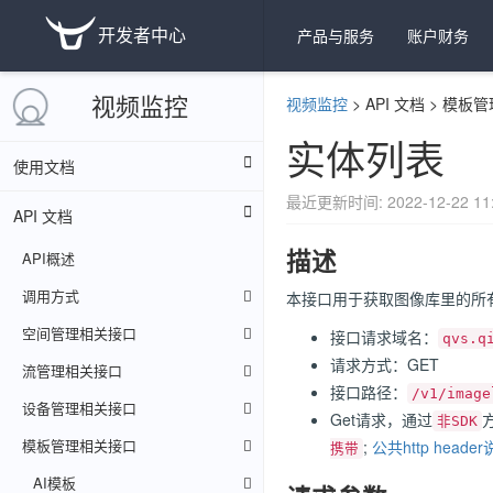
开发者中心
产品与服务
账户财务
视频监控
视频监控
>
API 文档
>
模板管
实体列表
使用文档
最近更新时间: 2022-12-22 11:
API 文档
描述
API概述
调用方式
本接口用于获取图像库里的所
空间管理相关接口
接口请求域名：
qvs.q
请求方式：GET
流管理相关接口
接口路径：
/v1/image
设备管理相关接口
Get请求，通过
方
非SDK
模板管理相关接口
;
公共http heade
携带
AI模板