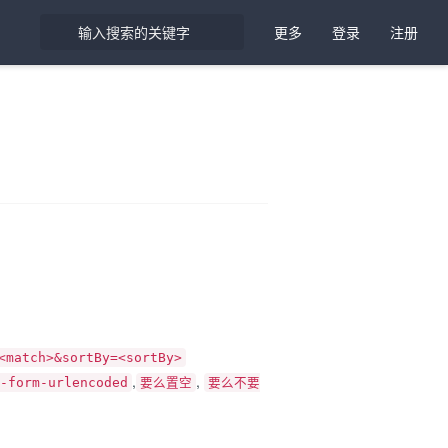
更多
登录
注册
<match>&sortBy=<sortBy>
,
,
form-urlencoded
要么置空
要么不要