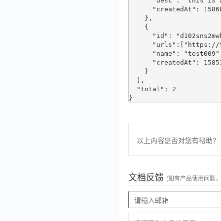
      "desc": "this is a test",

      "createdAt": 1586850533

    },

    {

      "id": "d102sns2mwhd",

      "urls":["https://ttt.com/rts"],

      "name": "test009",

      "createdAt": 1585104103

    }

  ],

  "total": 2

以上内容是否对您有帮助？
文档反馈
(如有产品使用问题