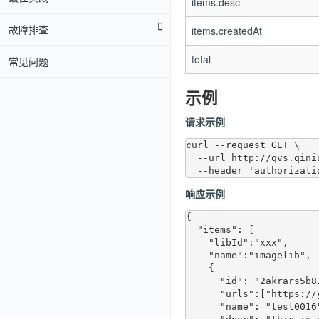
items.desc
故障排查
items.createdAt
total
常见问题
示例
请求示例
curl --request GET \

  --url http://qvs.qiniuapi.com/v1/imagelibs/xxx/entities \

响应示例
{

  "items": [

    "libId":"xxx",

    "name":"imagelib",

    {

      "id": "2akrars5b81f5",

      "urls":["https://yyy/yy/yy"],

      "name": "test0016",
