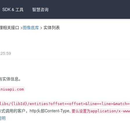
SDK & 工具
智慧咨询
理相关接口
>
图像底库
>
实体列表
25:59
有实体信息。
iniuapi.com
libs/{libId}/entities?offset=<offset>&line=<line>&match=
式调用的客户，http头部Content-Type,
要么设置为application/x-www-
r说明