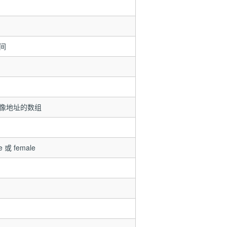
间
像地址的数组
 或 female