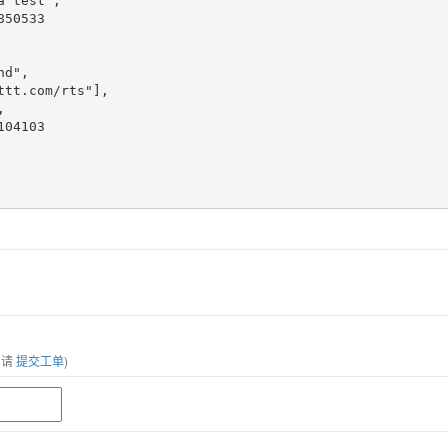
，请
提交工单
)