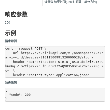
该参数 结束时间(unix时间戳，单位为秒)
响应参数
200
示例
请求示例
curl --request POST \

  --url http://qvs.qiniuapi.com/v1/namespaces/2akr
arvzvyijd/devices/31011500991320000028/stop \

  --header 'authorization: Qiniu j853F3bLkWl59I5BO
kWm6q1Z1mZClpr9Z9CLfDE0:u372aQV0359mzwTVGxn22sRgFY
c=' \

响应示例
{

  "code": 200
