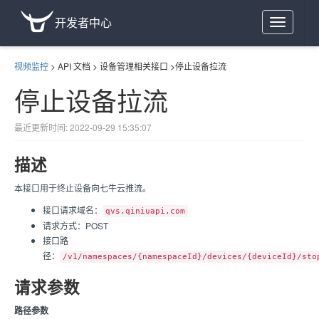
开发者中心
Toggle
navigation
视频监控
>
API 文档
>
设备管理相关接口
>
停止设备拉流
停止设备拉流
最近更新时间: 2022-09-29 15:35:07
描述
本接口用于终止设备向七牛云推流。
接口请求域名：
qvs.qiniuapi.com
请求方式：POST
接口路
径：
/v1/namespaces/{namespaceId}/devices/{deviceId}/sto
请求参数
路径参数