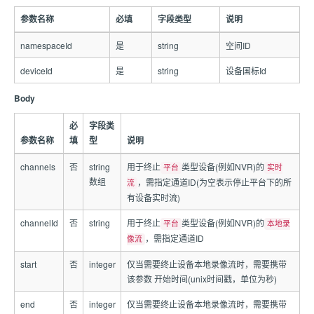
参数名称
必填
字段类型
说明
namespaceId
是
string
空间ID
deviceId
是
string
设备国标Id
Body
必
字段类
参数名称
填
型
说明
channels
否
string
用于终止
类型设备(例如NVR)的
平台
实时
数组
，需指定通道ID(为空表示停止平台下的所
流
有设备实时流)
channelId
否
string
用于终止
类型设备(例如NVR)的
平台
本地录
，需指定通道ID
像流
start
否
integer
仅当需要终止设备本地录像流时，需要携带
该参数 开始时间(unix时间戳，单位为秒)
end
否
integer
仅当需要终止设备本地录像流时，需要携带