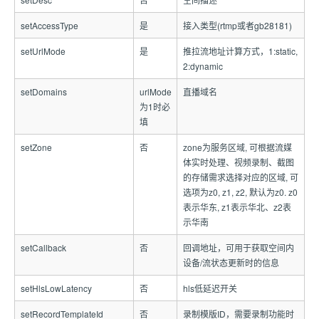
setAccessType
是
接入类型(rtmp或者gb28181)
setUrlMode
是
推拉流地址计算方式，1:static,
2:dynamic
setDomains
urlMode
直播域名
为1时必
填
setZone
否
zone为服务区域, 可根据流媒
体实时处理、视频录制、截图
的存储需求选择对应的区域, 可
选项为z0, z1, z2, 默认为z0. z0
表示华东, z1表示华北、z2表
示华南
setCallback
否
回调地址，可用于获取空间内
设备/流状态更新时的信息
setHlsLowLatency
否
hls低延迟开关
setRecordTemplateId
否
录制模版ID，需要录制功能时