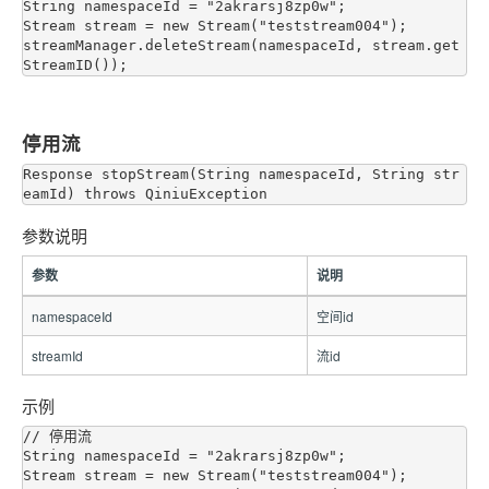
String namespaceId = "2akrarsj8zp0w";

Stream stream = new Stream("teststream004");

streamManager.deleteStream(namespaceId, stream.get
停用流
Response stopStream(String namespaceId, String str
参数说明
参数
说明
namespaceId
空间id
streamId
流id
示例
// 停用流

String namespaceId = "2akrarsj8zp0w";

Stream stream = new Stream("teststream004");
