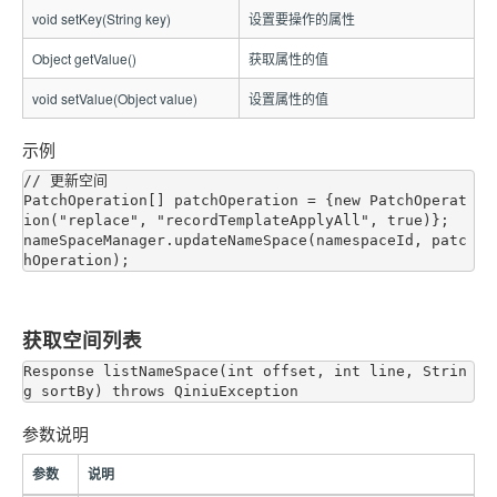
void setKey(String key)
设置要操作的属性
Object getValue()
获取属性的值
void setValue(Object value)
设置属性的值
示例
// 更新空间

PatchOperation[] patchOperation = {new PatchOperat
ion("replace", "recordTemplateApplyAll", true)};

nameSpaceManager.updateNameSpace(namespaceId, patc
获取空间列表
Response listNameSpace(int offset, int line, Strin
参数说明
参数
说明