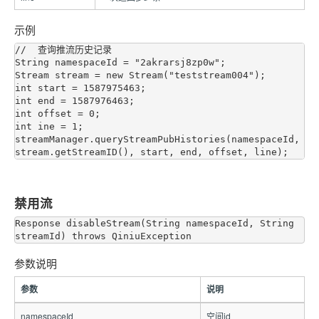
示例
//  查询推流历史记录

String namespaceId = "2akrarsj8zp0w";

Stream stream = new Stream("teststream004");

int start = 1587975463;

int end = 1587976463;

int offset = 0;

int ine = 1;

streamManager.queryStreamPubHistories(namespaceId, 
禁用流
Response disableStream(String namespaceId, String 
参数说明
参数
说明
namespaceId
空间id