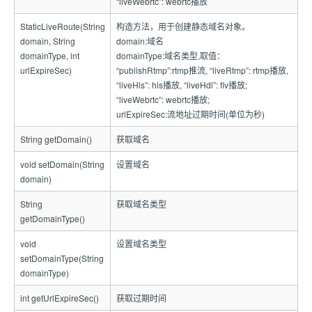
“liveWebrtc”: webrtc播放
StaticLiveRoute(String
构造方法，用于创建静态域名对象。
domain, String
domain:域名
domainType, int
domainType:域名类型,取值：
urlExpireSec)
“publishRtmp”:rtmp推流, “liveRtmp”: rtmp播放,
“liveHls”: hls播放, “liveHdl”: flv播放;
“liveWebrtc”: webrtc播放;
urlExpireSec:流地址过期时间(单位为秒)
String getDomain()
获取域名
void setDomain(String
设置域名
domain)
String
获取域名类型
getDomainType()
void
设置域名类型
setDomainType(String
domainType)
int getUrlExpireSec()
获取过期时间