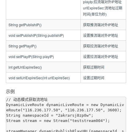
playIp:拉流端对外IP地址
urlExpireSec:流地址过期
时间(单位为秒)
String getPublishIP()
获取推流端对外IP地址
void setPublishIP(String publishIP)
设置推流端对外IP地址
String getPlayIP()
获取拉流端对外IP地址
void setPlayIP(String playIP)
设置拉流端对外IP地址
int getUrlExpireSec()
获取过期时间
void setUrlExpireSec(int urlExpireSec)
设置过期时间
示例
// 动态模式获取流地址

DynamicLiveRoute dynamicLiveRoute = new DynamicLiv
eRoute("116.236.177.50", "116.236.177.50", 3600);

String namespaceId = "2akrarsj8zp0w";

Stream stream = new Stream("teststream004");

streamManager.dynamicPublishPlayURL(namespaceId, s