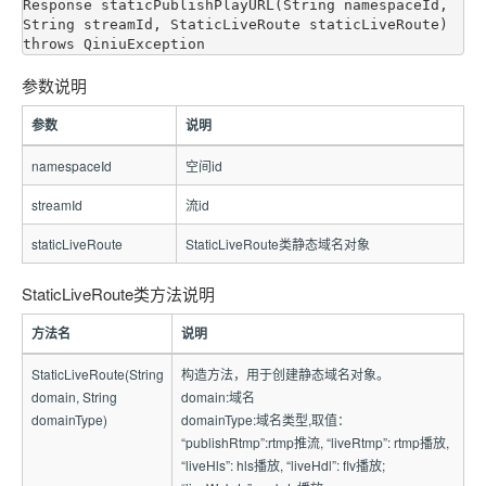
Response staticPublishPlayURL(String namespaceId, 
String streamId, StaticLiveRoute staticLiveRoute) 
参数说明
参数
说明
namespaceId
空间id
streamId
流id
staticLiveRoute
StaticLiveRoute类静态域名对象
StaticLiveRoute类方法说明
方法名
说明
StaticLiveRoute(String
构造方法，用于创建静态域名对象。
domain, String
domain:域名
domainType)
domainType:域名类型,取值：
“publishRtmp”:rtmp推流, “liveRtmp”: rtmp播放,
“liveHls”: hls播放, “liveHdl”: flv播放;