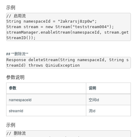
示例
// 启用流

String namespaceId = "2akrarsj8zp0w";

Stream stream = new Stream("teststream004");

streamManager.enableStream(namespaceId, stream.get
## **删除流**
Response deleteStream(String namespaceId, String s
参数说明
参数
说明
namespaceId
空间id
streamId
流id
示例
// 删除流
