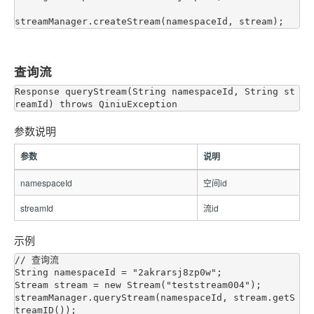
查询流
Response queryStream(String namespaceId, String st
参数说明
参数
说明
namespaceId
空间id
streamId
流id
示例
// 查询流

String namespaceId = "2akrarsj8zp0w";

Stream stream = new Stream("teststream004");

streamManager.queryStream(namespaceId, stream.getS