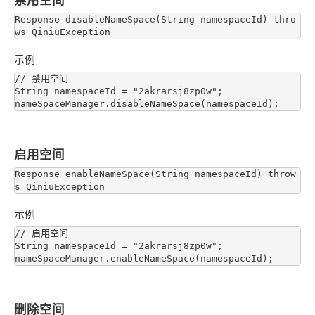
Response disableNameSpace(String namespaceId) thro
示例
// 禁用空间

String namespaceId = "2akrarsj8zp0w";

启用空间
Response enableNameSpace(String namespaceId) throw
示例
// 启用空间

String namespaceId = "2akrarsj8zp0w";

删除空间