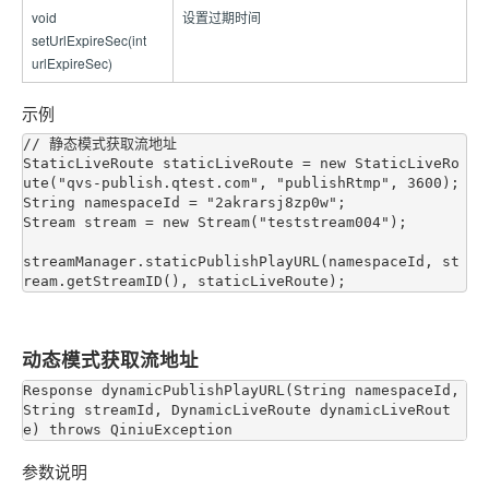
void
设置过期时间
setUrlExpireSec(int
urlExpireSec)
示例
// 静态模式获取流地址

StaticLiveRoute staticLiveRoute = new StaticLiveRo
ute("qvs-publish.qtest.com", "publishRtmp", 3600);

String namespaceId = "2akrarsj8zp0w";

Stream stream = new Stream("teststream004");

streamManager.staticPublishPlayURL(namespaceId, st
动态模式获取流地址
Response dynamicPublishPlayURL(String namespaceId, 
String streamId, DynamicLiveRoute dynamicLiveRout
参数说明