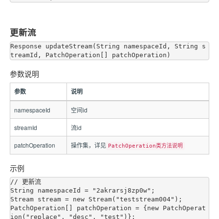
更新流
Response updateStream(String namespaceId, String s
参数说明
参数
说明
namespaceId
空间id
streamId
流id
patchOperation
操作集，详见
PatchOperation类方法说明
示例
// 更新流

String namespaceId = "2akrarsj8zp0w";

Stream stream = new Stream("teststream004");

PatchOperation[] patchOperation = {new PatchOperat
ion("replace", "desc", "test")};
