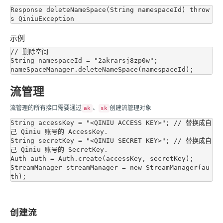
Response deleteNameSpace(String namespaceId) throw
示例
// 删除空间

String namespaceId = "2akrarsj8zp0w";

流管理
流管理的所有接口需要通过
、
创建流管理对象
ak
sk
String accessKey = "<QINIU ACCESS KEY>"; // 替换成自
己 Qiniu 账号的 AccessKey.

String secretKey = "<QINIU SECRET KEY>"; // 替换成自
己 Qiniu 账号的 SecretKey.

Auth auth = Auth.create(accessKey, secretKey);

StreamManager streamManager = new StreamManager(au
创建流