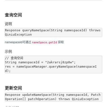
查询空间
说明
Response queryNameSpace(String namespaceId) throws 
namespaceId可通过
获取
nameSpace.getId
示例
// 查询空间

String namespaceId = "2akrarsj8zp0w";

res = nameSpaceManager.queryNameSpace(namespaceI
更新空间
Response updateNameSpace(String namespaceId, Patch