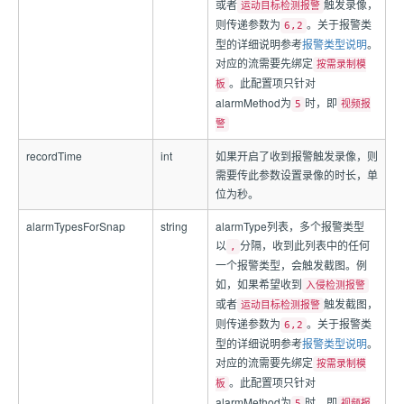
或者
触发录像，
运动目标检测报警
则传递参数为
。关于报警类
6,2
型的详细说明参考
报警类型说明
。
对应的流需要先绑定
按需录制模
。此配置项只针对
板
alarmMethod为
时，即
5
视频报
警
recordTime
int
如果开启了收到报警触发录像，则
需要传此参数设置录像的时长，单
位为秒。
alarmTypesForSnap
string
alarmType列表，多个报警类型
以
分隔，收到此列表中的任何
,
一个报警类型，会触发截图。例
如，如果希望收到
入侵检测报警
或者
触发截图，
运动目标检测报警
则传递参数为
。关于报警类
6,2
型的详细说明参考
报警类型说明
。
对应的流需要先绑定
按需录制模
。此配置项只针对
板
alarmMethod为
时，即
5
视频报