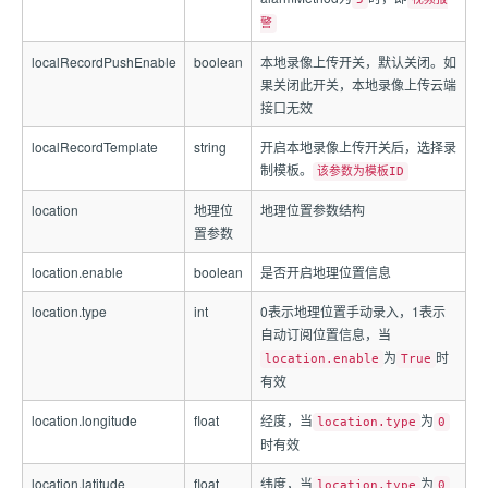
警
localRecordPushEnable
boolean
本地录像上传开关，默认关闭。如
果关闭此开关，本地录像上传云端
接口无效
localRecordTemplate
string
开启本地录像上传开关后，选择录
制模板。
该参数为模板ID
location
地理位
地理位置参数结构
置参数
location.enable
boolean
是否开启地理位置信息
location.type
int
0表示地理位置手动录入，1表示
自动订阅位置信息，当
为
时
location.enable
True
有效
location.longitude
float
经度，当
为
location.type
0
时有效
location.latitude
float
纬度，当
为
location.type
0