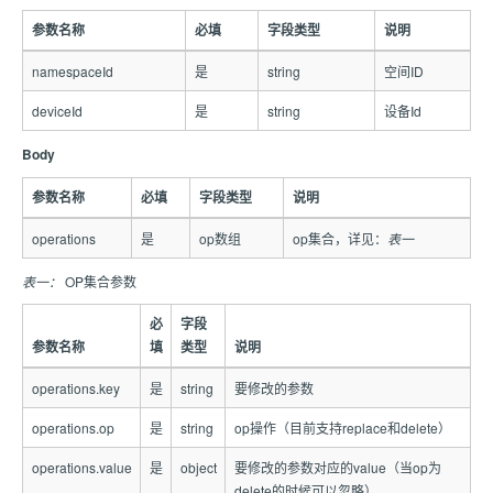
参数名称
必填
字段类型
说明
namespaceId
是
string
空间ID
deviceId
是
string
设备Id
Body
参数名称
必填
字段类型
说明
operations
是
op数组
op集合，详见：
表一
表一：
OP集合参数
必
字段
参数名称
填
类型
说明
operations.key
是
string
要修改的参数
operations.op
是
string
op操作（目前支持replace和delete）
operations.value
是
object
要修改的参数对应的value（当op为
delete的时候可以忽略）