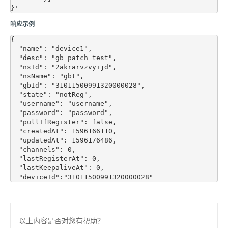
响应示例
{

  "name": "device1",

  "desc": "gb patch test",

  "nsId": "2akrarvzvyijd",

  "nsName": "gbt",

  "gbId": "31011500991320000028",

  "state": "notReg",

  "username": "username",

  "password": "password",

  "pullIfRegister": false,

  "createdAt": 1596166110,

  "updatedAt": 1596176486,

  "channels": 0,

  "lastRegisterAt": 0,

  "lastKeepaliveAt": 0,

以上内容是否对您有帮助？