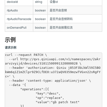
deviceId
string
设备id
rtpAudio
boolean
是否开启音频
rtpAudioTranscode
boolean
是否开启音频转码
onDemandPull
boolean
是否开启按需拉流
示例
请求示例
curl --request PATCH \

  --url http://qvs.qiniuapi.com/v1/namespaces/2akr
arvzvyijd/devices/31011500991320000028 \

  --header 'authorization: Qiniu j853F3bLkWl59I5BO
kWm6q1Z1mZClpr9Z9CLfDE0:u372aQV0359mzwTVGxn22sRgFY
c=' \

  --header 'content-type: application/json' \

  --data '{

	"operations":[{

		"key":"desc",

		"op":"replace",

		"value":"gb patch test"

	}]
