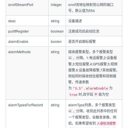
onvifStreamPort
integer
onvif流地址映射到公网的端口
号，默认值为554
desc
string
设备描述
pullIfRegister
boolean
注册成功后启动拉流
alarmEnable
boolen
是否开启国标报警
alarmMethods
string
接收报警类型。多个报警类型
以
分隔。1:电话报警,2:设备报
,
警,3:短信报警,4:GPS报警,5:视频
报警,6:设备故障报警,7其他报警。
例如同时接收短信报警和视频报
警，传递参数
为
.
为
"3,5"
alarmEnable
时,改字段
能为空
true
不
alarmTypesForRecord
string
alarmType列表，多个报警类型
以
分隔，收到此列表中的任何
,
一个报警类型，会触发录像。例
如，如果希望收到
入侵检测报警