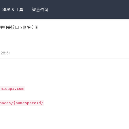
SDK & 工具
智慧咨询
理相关接口
>
删除空间
28:51
iniuapi.com
paces/{namespaceId}