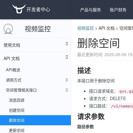
开发者中心
产品与服务
账户财务
视频监控
视频监控
>
API 文档
>
空间管
删除空间
使用文档
最近更新时间: 2020-05-06 15:
API 文档
描述
API概述
调用方式
本接口用于删除空间
空间管理相关接口
接口请求域名：
qvs.q
请求方式：DELETE
消息回调
接口路径：
/v1/names
创建空间
请求参数
删除空间
路径参数
更新空间