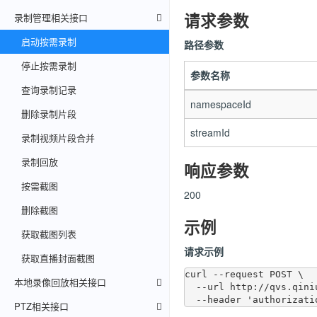
请求参数
录制管理相关接口
启动按需录制
路径参数
停止按需录制
参数名称
查询录制记录
namespaceId
删除录制片段
streamId
录制视频片段合并
录制回放
响应参数
按需截图
200
删除截图
示例
获取截图列表
请求示例
获取直播封面截图
curl --request POST \

本地录像回放相关接口
  --url http://qvs.qiniuapi.com/v1/namespaces/2akrarvzvyijd/streams/31011500991320000028/record/start \

PTZ相关接口