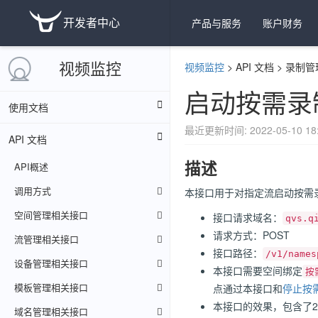
开发者中心
产品与服务
账户财务
视频监控
视频监控
>
API 文档
>
录制管
启动按需录
使用文档
最近更新时间: 2022-05-10 18:
API 文档
描述
API概述
调用方式
本接口用于对指定流启动按需
空间管理相关接口
接口请求域名：
qvs.q
请求方式：POST
流管理相关接口
接口路径：
/v1/names
设备管理相关接口
本接口需要空间绑定
按
模板管理相关接口
点通过本接口和
停止按
本接口的效果，包含了
域名管理相关接口