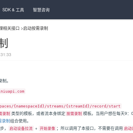
SDK & 工具
智慧咨询
理相关接口
>
启动按需录制
制
31:33
录制。
iniuapi.com
paces/{namespaceId}/streams/{streamId}/record/start
类型的模板，或者流本身绑定
模板。当用户想在每天9：0
需录制
按需录制
需录制
组合使用。
2步，
+
；所以调用了本接口，不需要在调用
启动设备拉流
开始录像
启动