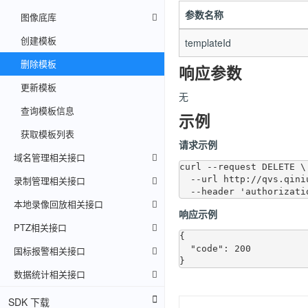
参数名称
图像底库
创建模板
templateId
删除模板
响应参数
更新模板
无
查询模板信息
示例
获取模板列表
请求示例
域名管理相关接口
curl --request DELETE \

录制管理相关接口
  --url http://qvs.qiniuapi.com/v1/templates/2akrars59hm2l \

本地录像回放相关接口
响应示例
PTZ相关接口
{

  "code": 200

国标报警相关接口
数据统计相关接口
SDK 下载