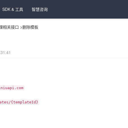
SDK & 工具
智慧咨询
理相关接口
>
删除模板
31:41
iniuapi.com
ates/{templateId}