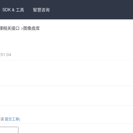
SDK & 工具
智慧咨询
理相关接口
>
图像底库
51:04
，请
提交工单
)