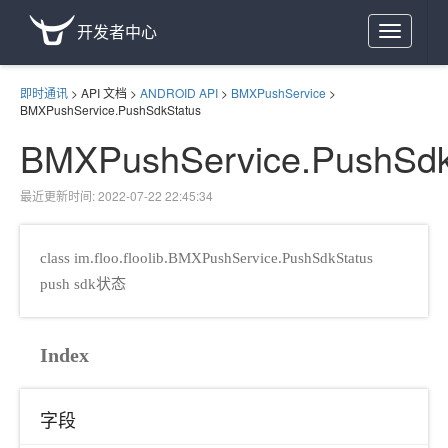
开发者中心
Toggle
navigation
即时通讯
>
API 文档
>
ANDROID API
>
BMXPushService
>
BMXPushService.PushSdkStatus
BMXPushService.PushSdk
最近更新时间: 2022-07-22 22:45:34
class im.floo.floolib.BMXPushService.PushSdkStatus
push sdk状态
Index
字段