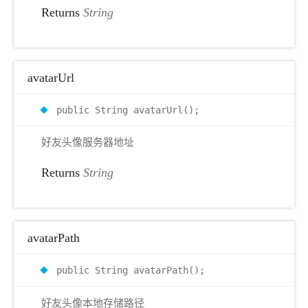
Returns
String
avatarUrl
public String avatarUrl();
好友头像服务器地址
Returns
String
avatarPath
public String avatarPath();
好友头像本地存储路径