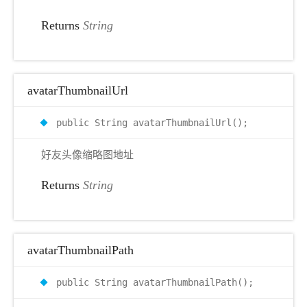
Returns
String
avatarThumbnailUrl
public String avatarThumbnailUrl();
好友头像缩略图地址
Returns
String
avatarThumbnailPath
public String avatarThumbnailPath();