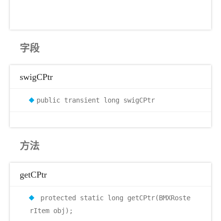
字段
swigCPtr
public transient long swigCPtr
方法
getCPtr
protected static long getCPtr(BMXRoste
rItem obj);