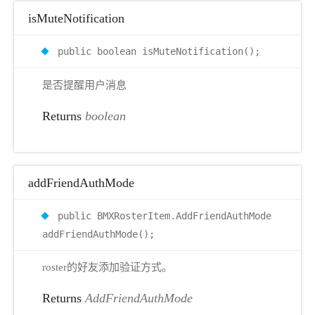
isMuteNotification
public boolean isMuteNotification();
是否提醒用户消息
Returns
boolean
addFriendAuthMode
public BMXRosterItem.AddFriendAuthMode
addFriendAuthMode();
roster的好友添加验证方式。
Returns
AddFriendAuthMode