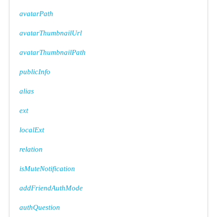
avatarPath
avatarThumbnailUrl
avatarThumbnailPath
publicInfo
alias
ext
localExt
relation
isMuteNotification
addFriendAuthMode
ode
authQuestion