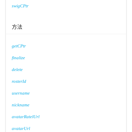
swigCPtr
方法
getCPtr
finalize
delete
rosterId
username
nickname
avatarRatelUrl
avatarUrl