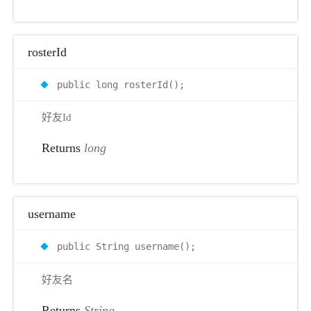
rosterId
public long rosterId();
好友Id
Returns
long
username
public String username();
好友名
Returns
String