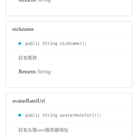
nickname
public String nickname();
好友昵称
Returns
String
avatarRatelUrl
public String avatarRatelUrl();
好友头像ratel服务器地址