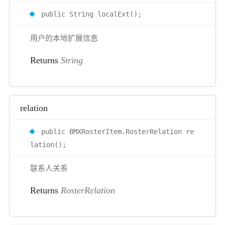
public String localExt();
用户的本地扩展信息
Returns
String
relation
public BMXRosterItem.RosterRelation re
lation();
联系人关系
Returns
RosterRelation