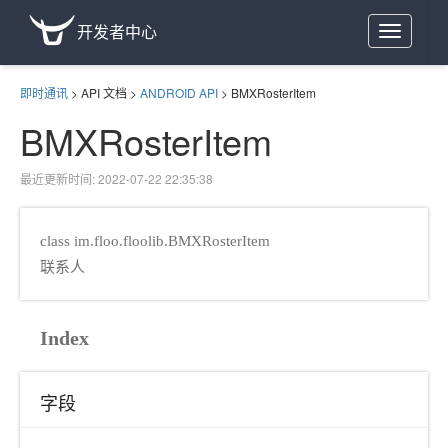
开发者中心
Toggle
navigation
即时通讯
>
API 文档
>
ANDROID API
>
BMXRosterItem
BMXRosterItem
最近更新时间: 2022-07-22 22:35:38
class im.floo.floolib.BMXRosterItem
联系人
Index
字段