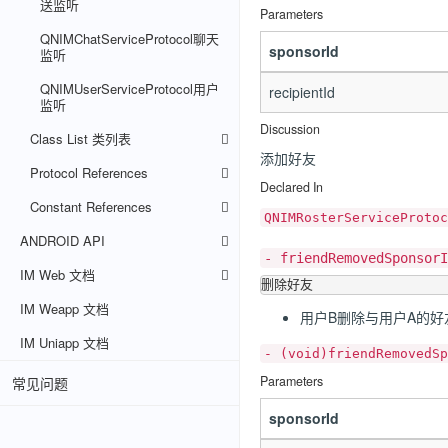
送监听
Parameters
QNIMChatServiceProtocol聊天
sponsorId
监听
QNIMUserServiceProtocol用户
recipientId
监听
Discussion
Class List 类列表
添加好友
Protocol References
Declared In
Constant References
QNIMRosterServiceProtoc
ANDROID API
- friendRemovedSponsorI
IM Web 文档
IM Weapp 文档
用户B删除与用户A的好
IM Uniapp 文档
- (void)friendRemovedSp
Parameters
常见问题
sponsorId