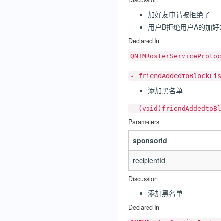
Discussion
加好友申请被拒绝了
用户B拒绝用户A的加好
Declared In
QNIMRosterServiceProtoc
- friendAddedtoBlockLis
添加黑名单
- (void)friendAddedtoBl
Parameters
sponsorId
recipientId
Discussion
添加黑名单
Declared In