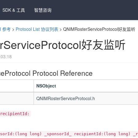
SDK & 工具
智慧咨询
PI 参考
>
Protocol List 协议列表
>
QNIMRosterServiceProtocol好友监听
rServiceProtocol好友监听
03:18
eProtocol Protocol Reference
NSObject
QNIMRosterServiceProtocol.h
recipientId:
sorId:(long long) _sponsorId_ recipientId:(long long) _r