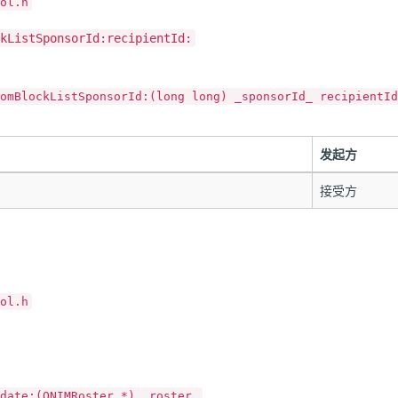
ol.h
kListSponsorId:recipientId:
omBlockListSponsorId:(long long) _sponsorId_ recipientId
发起方
接受方
ol.h
date:(QNIMRoster *) _roster_