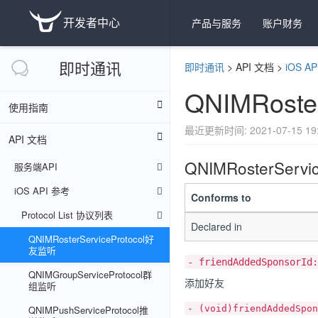
开发者中心
产品与服务
账户财务
即时通讯
即时通讯
>
API 文档
>
iOS A
QNIMRoste
使用指南
最近更新时间: 2021-07-15 19:
API 文档
QNIMRosterServic
服务端API
iOS API 参考
Conforms to
Protocol List 协议列表
Declared in
QNIMRosterServiceProtocol好
友监听
- friendAddedSponsorId:
QNIMGroupServiceProtocol群
添加好友
组监听
QNIMPushServiceProtocol推
- (void)friendAddedSpon