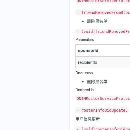
QNIMRosterServiceProtoc
- friendRemovedFromBloc
删除黑名单
- (void)friendRemovedFr
Parameters
sponsorId
recipientId
Discussion
删除黑名单
Declared In
QNIMRosterServiceProtoc
- rosterInfoDidUpdate:
用户信息更新
- (void)rosterInfoDidUp