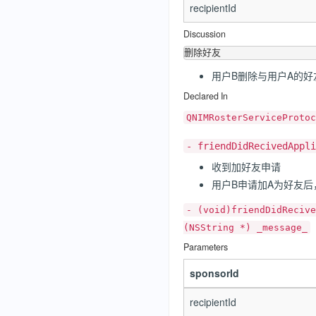
recipientId
Discussion
用户B删除与用户A的好
Declared In
QNIMRosterServiceProtoc
- friendDidRecivedAppli
收到加好友申请
用户B申请加A为好友后
- (void)friendDidRecive
(NSString *) _message_
Parameters
sponsorId
recipientId