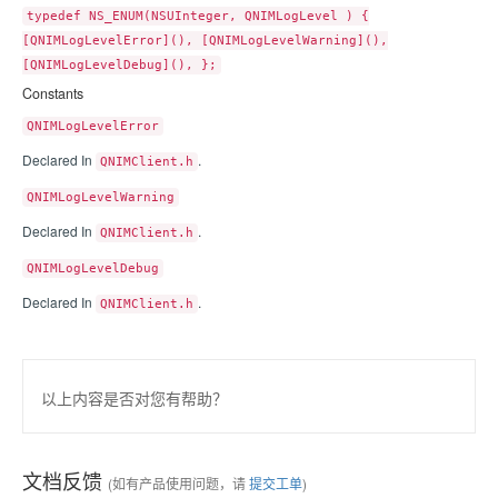
typedef NS_ENUM(NSUInteger, QNIMLogLevel ) {
[QNIMLogLevelError](), [QNIMLogLevelWarning](),
[QNIMLogLevelDebug](), };
Constants
QNIMLogLevelError
Declared In
.
QNIMClient.h
QNIMLogLevelWarning
Declared In
.
QNIMClient.h
QNIMLogLevelDebug
Declared In
.
QNIMClient.h
以上内容是否对您有帮助？
文档反馈
(如有产品使用问题，请
提交工单
)