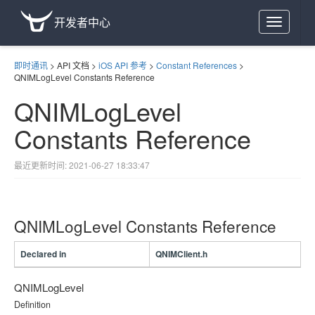
开发者中心
Toggle
navigation
即时通讯
>
API 文档
>
iOS API 参考
>
Constant References
>
QNIMLogLevel Constants Reference
QNIMLogLevel
Constants Reference
最近更新时间: 2021-06-27 18:33:47
QNIMLogLevel Constants Reference
Declared in
QNIMClient.h
QNIMLogLevel
Definition