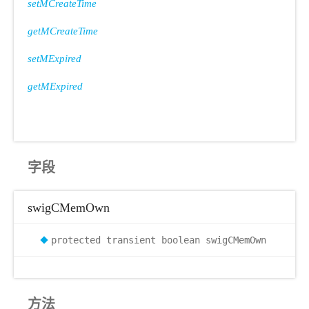
setMCreateTime
getMCreateTime
setMExpired
getMExpired
字段
swigCMemOwn
protected transient boolean swigCMemOwn
方法