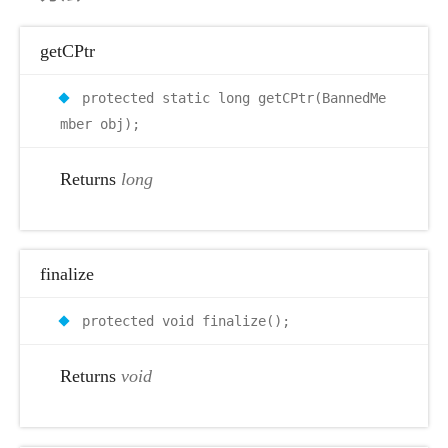
getCPtr
protected static long getCPtr(BannedMe
mber obj);
Returns
long
finalize
protected void finalize();
Returns
void