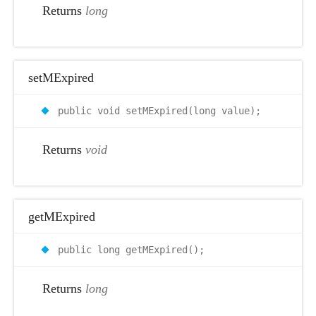
Returns
long
setMExpired
public void setMExpired(long value);
Returns
void
getMExpired
public long getMExpired();
Returns
long