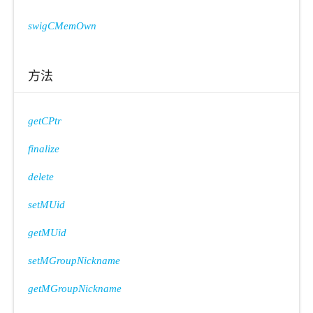
swigCMemOwn
方法
getCPtr
finalize
delete
setMUid
getMUid
setMGroupNickname
getMGroupNickname