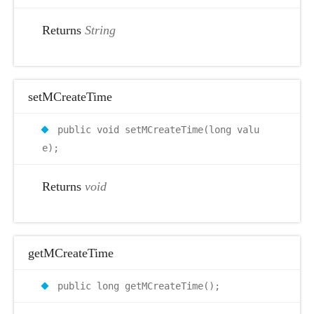
Returns
String
setMCreateTime
public void setMCreateTime(long valu
e);
Returns
void
getMCreateTime
public long getMCreateTime();