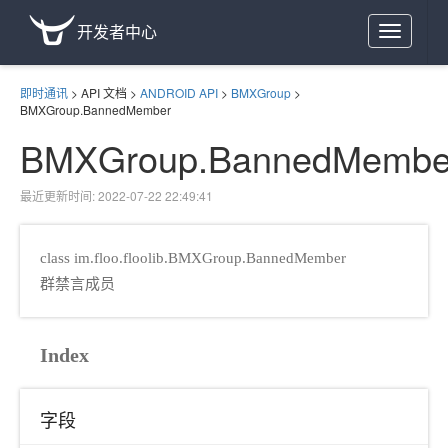
开发者中心
Toggle
navigation
即时通讯
>
API 文档
>
ANDROID API
>
BMXGroup
>
BMXGroup.BannedMember
BMXGroup.BannedMembe
最近更新时间: 2022-07-22 22:49:41
class im.floo.floolib.BMXGroup.BannedMember
群禁言成员
Index
字段