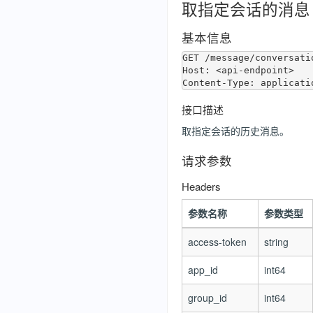
取指定会话的消息
基本信息
GET /message/conversatio
Host: <api-endpoint>

接口描述
取指定会话的历史消息。
请求参数
Headers
参数名称
参数类型
access-token
string
app_id
int64
group_id
int64