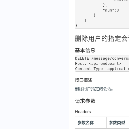
            },

            "num":3      //未读计数

        }

    ]

删除用户的指定会
基本信息
DELETE /message/conversa
Host: <api-endpoint>

接口描述
删除用户指定的会话。
请求参数
Headers
参数名称
参数类型