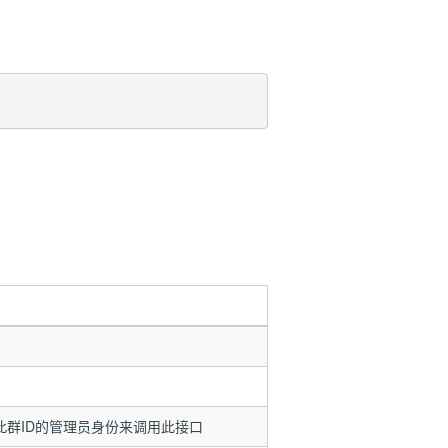
示以此群ID的管理员身份来调用此接口