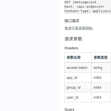
GET /message/ack

Host: <api-endpoint>

接口描述
发送已读消息回执。
请求参数
Headers
参数名称
参数类型
access-token
string
app_id
int64
group_id
int64
user_id
int64
Query