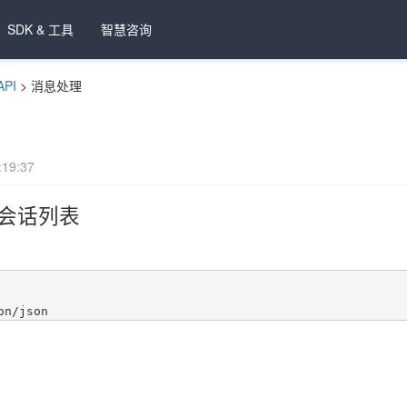
SDK & 工具
智慧咨询
PI
>
消息处理
19:37
会话列表