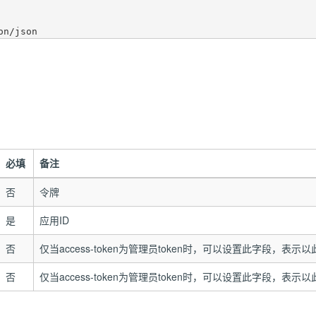
必填
备注
否
令牌
是
应用ID
否
仅当access-token为管理员token时，可以设置此字段，表
否
仅当access-token为管理员token时，可以设置此字段，表