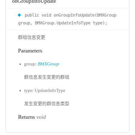
onGroupInfoUpdate
public void onGroupInfoUpdate(BMXGroup
group, BMXGroup.UpdateInfoType type);
群组信息变更
Parameters
group:
BMXGroup
群信息发生变更的群组
type: UpdateInfoType
发生变更的群信息类型
Returns
void