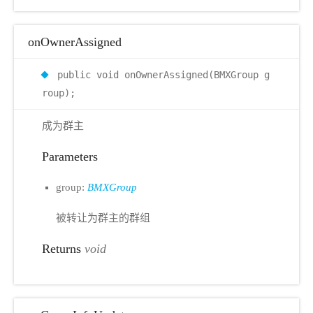
onOwnerAssigned
public void onOwnerAssigned(BMXGroup g
roup);
成为群主
Parameters
group:
BMXGroup
被转让为群主的群组
Returns
void