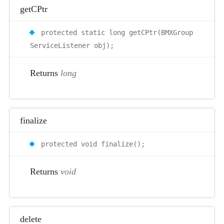
getCPtr
protected static long getCPtr(BMXGroup
ServiceListener obj);
Returns
long
finalize
protected void finalize();
Returns
void
delete