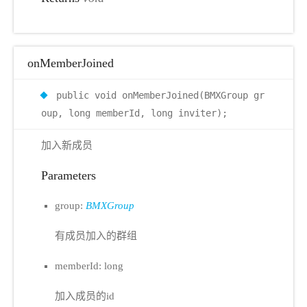
onMemberJoined
public void onMemberJoined(BMXGroup gr
oup, long memberId, long inviter);
加入新成员
Parameters
group:
BMXGroup
有成员加入的群组
memberId: long
加入成员的id