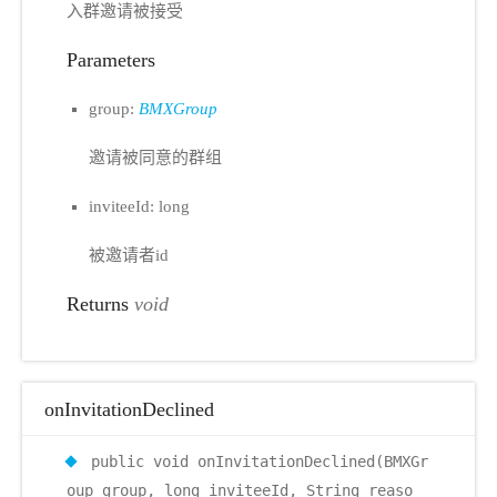
入群邀请被接受
Parameters
group:
BMXGroup
邀请被同意的群组
inviteeId: long
被邀请者id
Returns
void
onInvitationDeclined
public void onInvitationDeclined(BMXGr
oup group, long inviteeId, String reaso