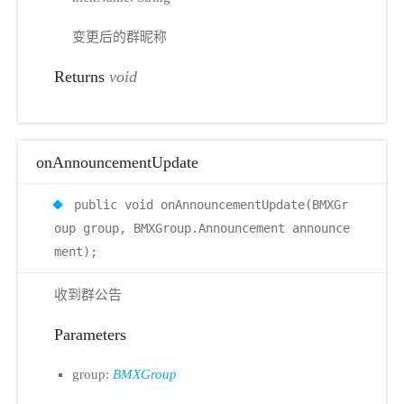
变更后的群昵称
Returns
void
onAnnouncementUpdate
public void onAnnouncementUpdate(BMXGr
oup group, BMXGroup.Announcement announce
ment);
收到群公告
Parameters
group:
BMXGroup