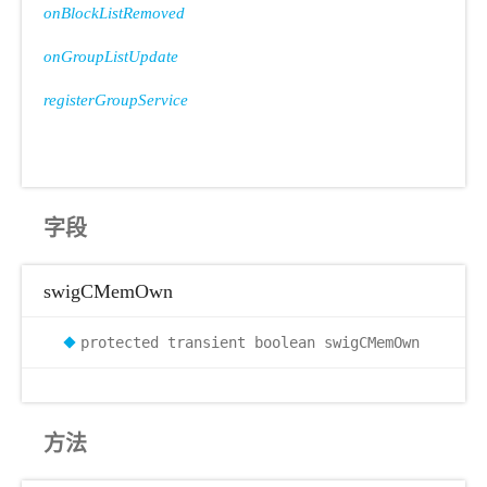
onBlockListRemoved
onGroupListUpdate
registerGroupService
字段
swigCMemOwn
protected transient boolean swigCMemOwn
方法