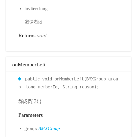
inviter: long
邀请者id
Returns
void
onMemberLeft
public void onMemberLeft(BMXGroup grou
p, long memberId, String reason);
群成员退出
Parameters
group:
BMXGroup