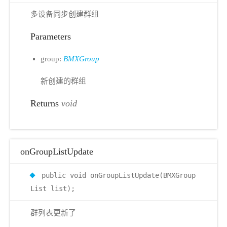
多设备同步创建群组
Parameters
group:
BMXGroup
新创建的群组
Returns
void
onGroupListUpdate
public void onGroupListUpdate(BMXGroup
List list);
群列表更新了