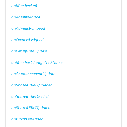
onMemberLeft
onAdminsAdded
onAdminsRemoved
onOwnerAssigned
onGroupInfoUpdate
onMemberChangeNickName
onAnnouncementUpdate
onSharedFileUploaded
onSharedFileDeleted
onSharedFileUpdated
onBlockListAdded