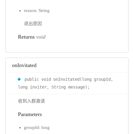
reason: String
退出原因
Returns
void
onInvitated
public void onInvitated(long groupId,
long inviter, String message);
收到入群邀请
Parameters
groupId: long