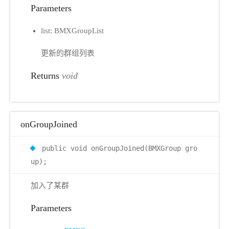
Parameters
list: BMXGroupList
更新的群组列表
Returns
void
onGroupJoined
public void onGroupJoined(BMXGroup gro
up);
加入了某群
Parameters