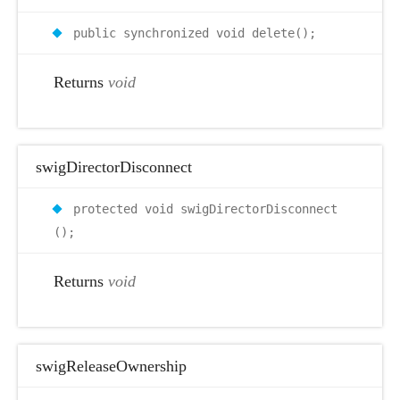
public synchronized void delete();
Returns
void
swigDirectorDisconnect
protected void swigDirectorDisconnect
();
Returns
void
swigReleaseOwnership