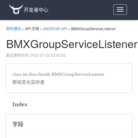
开发者中心
Toggle
navigation
即时通讯
>
API 文档
>
ANDROID API
>
BMXGroupServiceListener
BMXGroupServiceListener
最近更新时间: 2022-07-22 22:42:52
class im.floo.floolib.BMXGroupServiceListener
群组变化监听者
Index
字段