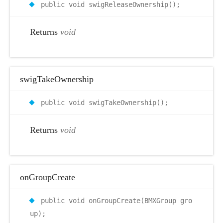
public void swigReleaseOwnership();
Returns
void
swigTakeOwnership
public void swigTakeOwnership();
Returns
void
onGroupCreate
public void onGroupCreate(BMXGroup gro
up);