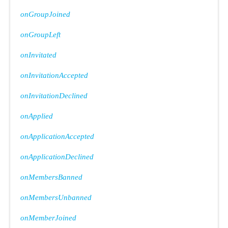
onGroupJoined
onGroupLeft
onInvitated
onInvitationAccepted
onInvitationDeclined
onApplied
onApplicationAccepted
onApplicationDeclined
onMembersBanned
onMembersUnbanned
onMemberJoined