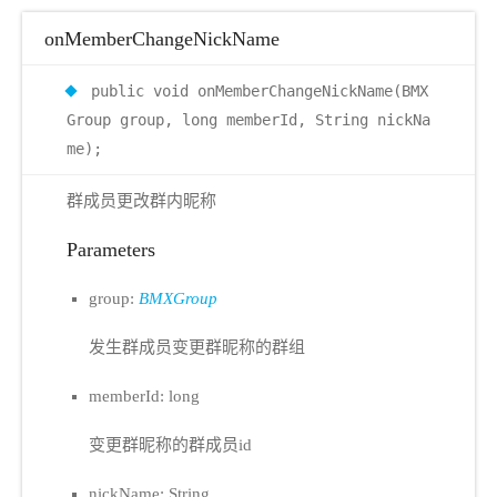
onMemberChangeNickName
public void onMemberChangeNickName(BMX
Group group, long memberId, String nickNa
me);
群成员更改群内昵称
Parameters
group:
BMXGroup
发生群成员变更群昵称的群组
memberId: long
变更群昵称的群成员id
nickName: String