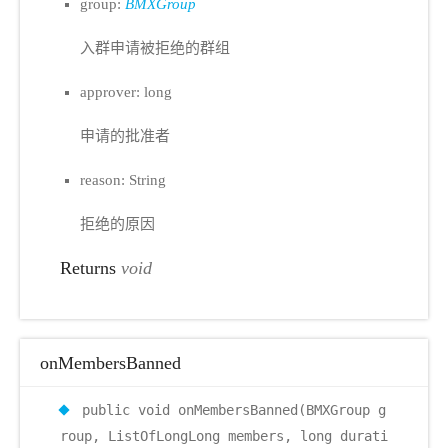
group:
BMXGroup
入群申请被拒绝的群组
approver: long
申请的批准者
reason: String
拒绝的原因
Returns
void
onMembersBanned
public void onMembersBanned(BMXGroup g
roup, ListOfLongLong members, long durati