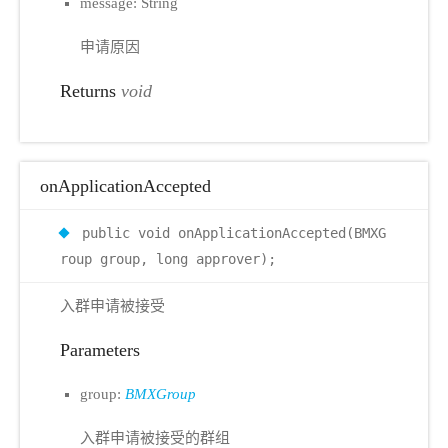
message: String
申请原因
Returns
void
onApplicationAccepted
public void onApplicationAccepted(BMXG
roup group, long approver);
入群申请被接受
Parameters
group:
BMXGroup
入群申请被接受的群组