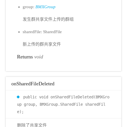
group:
BMXGroup
发生群共享文件上传的群组
sharedFile: SharedFile
新上传的群共享文件
Returns
void
onSharedFileDeleted
public void onSharedFileDeleted(BMXGro
up group, BMXGroup.SharedFile sharedFil
e);
删除了共享文件