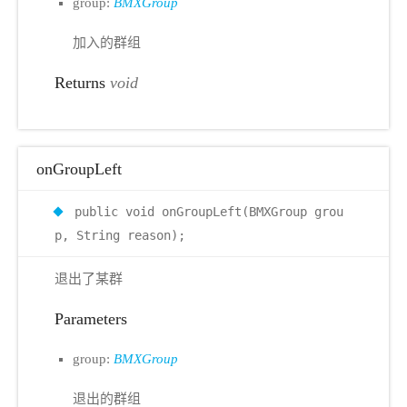
group:
BMXGroup
加入的群组
Returns
void
onGroupLeft
public void onGroupLeft(BMXGroup grou
p, String reason);
退出了某群
Parameters
group:
BMXGroup
退出的群组