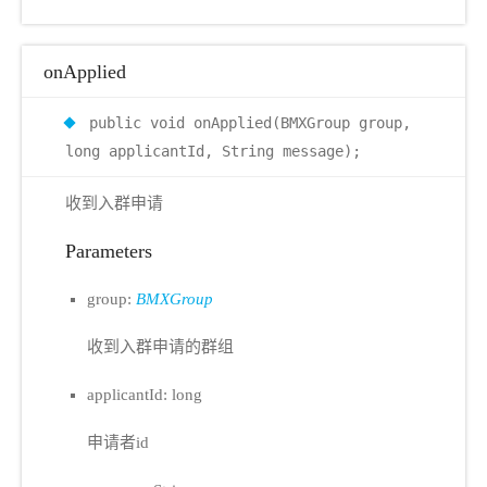
onApplied
public void onApplied(BMXGroup group,
long applicantId, String message);
收到入群申请
Parameters
group:
BMXGroup
收到入群申请的群组
applicantId: long
申请者id