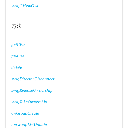
swigCMemOwn
方法
getCPtr
finalize
delete
swigDirectorDisconnect
swigReleaseOwnership
swigTakeOwnership
onGroupCreate
onGroupListUpdate