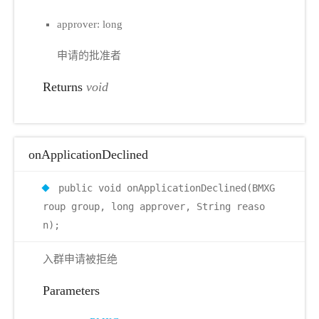
approver: long
申请的批准者
Returns
void
onApplicationDeclined
public void onApplicationDeclined(BMXG
roup group, long approver, String reaso
n);
入群申请被拒绝
Parameters