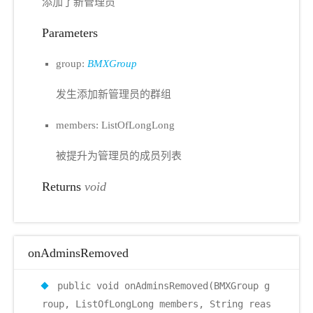
添加了新管理员
Parameters
group:
BMXGroup
发生添加新管理员的群组
members: ListOfLongLong
被提升为管理员的成员列表
Returns
void
onAdminsRemoved
public void onAdminsRemoved(BMXGroup g
roup, ListOfLongLong members, String reas