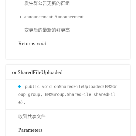
发生群公告更新的群组
announcement: Announcement
变更后的最新的群更高
Returns
void
onSharedFileUploaded
public void onSharedFileUploaded(BMXGr
oup group, BMXGroup.SharedFile sharedFil
e);
收到共享文件
Parameters