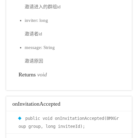
邀请进入的群组id
inviter: long
邀请者id
message: String
邀请原因
Returns
void
onInvitationAccepted
public void onInvitationAccepted(BMXGr
oup group, long inviteeId);