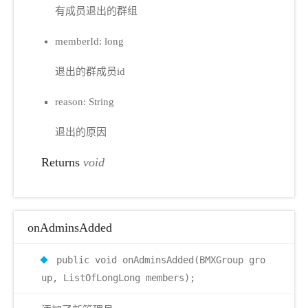
有成员退出的群组
memberId: long
退出的群成员id
reason: String
退出的原因
Returns
void
onAdminsAdded
public void onAdminsAdded(BMXGroup gro
up, ListOfLongLong members);