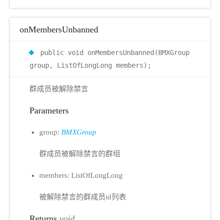
onMembersUnbanned
public void onMembersUnbanned(BMXGroup
group, ListOfLongLong members);
群成员被解除禁言
Parameters
group:
BMXGroup
群成员被解除禁言的群组
members: ListOfLongLong
被解除禁言的群成员id列表
Returns
void