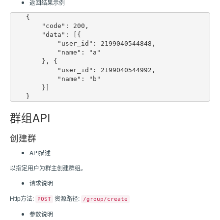
返回结果示例
    {

        "code": 200,

        "data": [{

            "user_id": 2199040544848,

            "name": "a"

        }, {

            "user_id": 2199040544992,

            "name": "b"

        }]

群组API
创建群
API描述
以指定用户为群主创建群组。
请求说明
Http方法:
资源路径:
POST
/group/create
参数说明