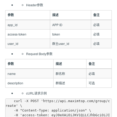
Header参数
参数
描述
备注
app_id
APP ID
必填
access-token
token
必填
user_id
群主user_id
必填
Request Body参数
参数
描述
备注
name
群名称
必填
description
群描述
可选
cURL请求示例
    curl -X POST 'https://api.maximtop.com/group/c
reate' \

    -H "Content-Type: application/json" \

    -H 'access-token: eyJ0eXAiOiJKV1QiLCJhbGciOiJI