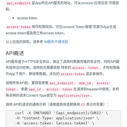
是App所在API服务的地址。可从console“应用信息”页面获
api_endpoint
取。
access-token
用作权限校验。可在console“Token管理”页面为App生成
access-token
access-token或选用已有access-token。
以上信息的获取，请参考
IM服务开通流程
API概述
API服务基于HTTPS安全协议，保证了调用时数据传输的安全性。同时API服
务提供访问控制，调用前先需要获取 特有的
，才有权限操
access- token
作App下用户、群组等数据。涉及的
请妥善保存。
access-token
调用所有API前，要获取参数
、
、
api_endpoint
app_id
access-
。 参数
，
在请求的Header中使用，未特
token
app_id
access- token
殊说明的请求Content-Type类型为
。
application/json
调用 API的请求的通用示例（请根据具体值替换用
表示的变量）：
{}
    curl -X {METHOD} '{api_endpoint}/{URI}' \

    -H "Content-Type: application/json" \

    -H 'access-token: {access-token}' \
