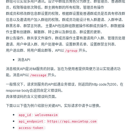
群组可以实现多用户通讯。设计中群成员角色分为群主、群管理员、普通群成
员，权限等级依次降低，群主拥有群的所有权限，管理员有操作
群成员和修改群信息群设置的权限，根据群设置能普通群成员是否具有修改群
信息以及邀请用户加入群组的权限。群成员功能设计有入群邀请、入群申请、
群黑名单、群禁言列表。 主要API包括群组数据操作和群成员操作，群数据操
作主要有创建群、解散群、转让群以及群信息、群设置的更新、
群公告操作、群共享文件操作，群成员操作主要有邀请用户入群、管理员处理
邀请、用户申请入群、用户处理申请、设置群黑名单、设置群禁言列表、
用户退出群、将用户踢出群等，API以
开头。
/group
消息API
消息相关API是对IM服务的封装，旨在为使用者提供简便方法以实现通讯功
能。消息API以
开头。
/message
一般情况下，请求到服务的API如遇业务错误，则返回的http code为200，在
response body会返回自定义错误码。
具体错误码的含义见错误码页面。
下面以以下值为例介绍部分关键API，实际请求中请予以替换。
:
app_id
welovemaxim
:
api_endpoint
https://api.maximtop.com
:
access-token