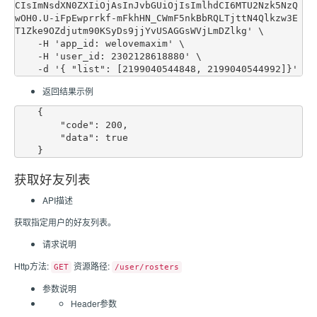
CIsImNsdXN0ZXIiOjAsInJvbGUiOjIsImlhdCI6MTU2Nzk5NzQ
wOH0.U-iFpEwprrkf-mFkhHN_CWmF5nkBbRQLTjttN4Qlkzw3E
T1Zke9OZdjutm90KSyDs9jjYvUSAGGsWVjLmDZlkg' \

    -H 'app_id: welovemaxim' \

    -H 'user_id: 2302128618880' \

返回结果示例
    {

        "code": 200,

        "data": true

获取好友列表
API描述
获取指定用户的好友列表。
请求说明
Http方法:
资源路径:
GET
/user/rosters
参数说明
Header参数