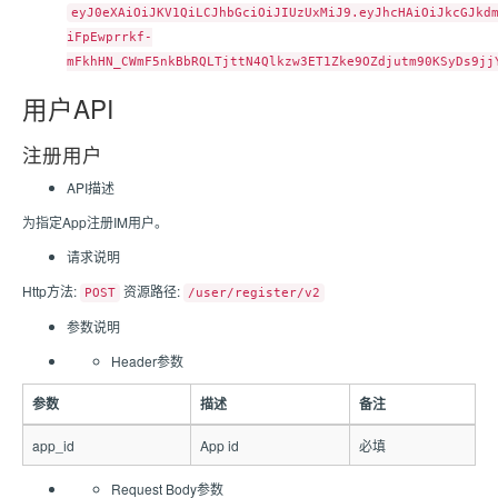
eyJ0eXAiOiJKV1QiLCJhbGciOiJIUzUxMiJ9.eyJhcHAiOiJkcGJkd
iFpEwprrkf-
mFkhHN_CWmF5nkBbRQLTjttN4Qlkzw3ET1Zke9OZdjutm90KSyDs9jj
用户API
注册用户
API描述
为指定App注册IM用户。
请求说明
Http方法:
资源路径:
POST
/user/register/v2
参数说明
Header参数
参数
描述
备注
app_id
App id
必填
Request Body参数