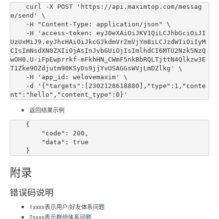
    curl -X POST 'https://api.maximtop.com/messag
e/send' \

    -H "Content-Type: application/json" \

    -H 'access-token: eyJ0eXAiOiJKV1QiLCJhbGciOiJI
UzUxMiJ9.eyJhcHAiOiJkcGJkdmVrZmVjYm8iLCJzdWIiOiIyM
CIsImNsdXN0ZXIiOjAsInJvbGUiOjIsImlhdCI6MTU2Nzk5NzQ
wOH0.U-iFpEwprrkf-mFkhHN_CWmF5nkBbRQLTjttN4Qlkzw3E
T1Zke9OZdjutm90KSyDs9jjYvUSAGGsWVjLmDZlkg' \

    -H 'app_id: welovemaxim' \

    -d '{"targets":[2302128618880],"type":1,"conte
返回结果示例
    {

        "code": 200,

        "data": true

附录
错误码说明
1xxxx表示用户/好友体系问题
2xxxx表示群组体系问题