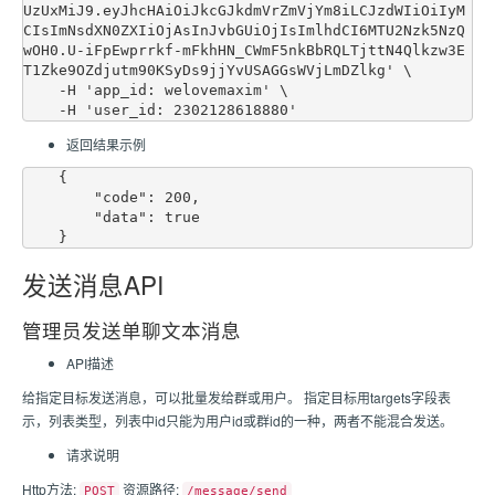
UzUxMiJ9.eyJhcHAiOiJkcGJkdmVrZmVjYm8iLCJzdWIiOiIyM
CIsImNsdXN0ZXIiOjAsInJvbGUiOjIsImlhdCI6MTU2Nzk5NzQ
wOH0.U-iFpEwprrkf-mFkhHN_CWmF5nkBbRQLTjttN4Qlkzw3E
T1Zke9OZdjutm90KSyDs9jjYvUSAGGsWVjLmDZlkg' \

    -H 'app_id: welovemaxim' \

返回结果示例
    {

        "code": 200,

        "data": true

发送消息API
管理员发送单聊文本消息
API描述
给指定目标发送消息，可以批量发给群或用户。 指定目标用targets字段表
示，列表类型，列表中id只能为用户id或群id的一种，两者不能混合发送。
请求说明
Http方法:
资源路径:
POST
/message/send