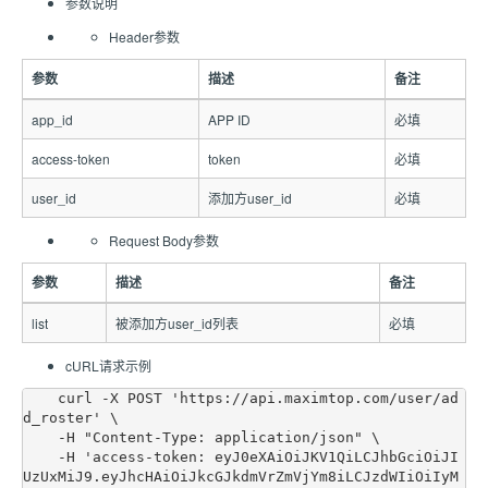
参数说明
Header参数
参数
描述
备注
app_id
APP ID
必填
access-token
token
必填
user_id
添加方user_id
必填
Request Body参数
参数
描述
备注
list
被添加方user_id列表
必填
cURL请求示例
    curl -X POST 'https://api.maximtop.com/user/ad
d_roster' \

    -H "Content-Type: application/json" \

    -H 'access-token: eyJ0eXAiOiJKV1QiLCJhbGciOiJI
UzUxMiJ9.eyJhcHAiOiJkcGJkdmVrZmVjYm8iLCJzdWIiOiIyM