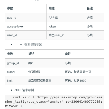
参数
描述
备注
app_id
APP ID
必填
access-token
token
必填
user_id
群主user_id
必填
查询参数参数
参数
描述
备注
group_id
群id
必填
cursor
分页游标
可选，默认取第一页
limit
单次获取成员数量
可选，默认1000
cURL请求示例
    curl -X GET 'https://api.maximtop.com/group/me
mber_list?group_class="anchor" id=2306414607729&li
mit=50' \
