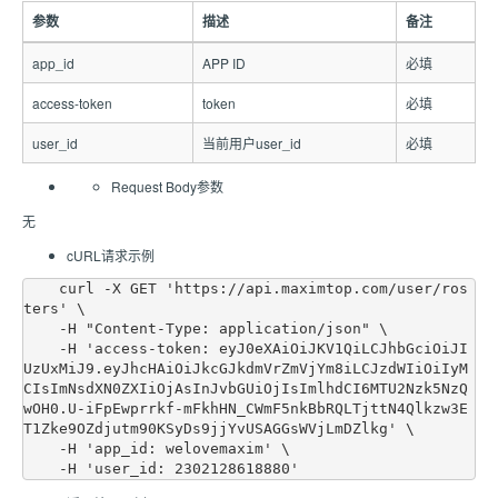
参数
描述
备注
app_id
APP ID
必填
access-token
token
必填
user_id
当前用户user_id
必填
Request Body参数
无
cURL请求示例
    curl -X GET 'https://api.maximtop.com/user/ros
ters' \

    -H "Content-Type: application/json" \

    -H 'access-token: eyJ0eXAiOiJKV1QiLCJhbGciOiJI
UzUxMiJ9.eyJhcHAiOiJkcGJkdmVrZmVjYm8iLCJzdWIiOiIyM
CIsImNsdXN0ZXIiOjAsInJvbGUiOjIsImlhdCI6MTU2Nzk5NzQ
wOH0.U-iFpEwprrkf-mFkhHN_CWmF5nkBbRQLTjttN4Qlkzw3E
T1Zke9OZdjutm90KSyDs9jjYvUSAGGsWVjLmDZlkg' \

    -H 'app_id: welovemaxim' \
