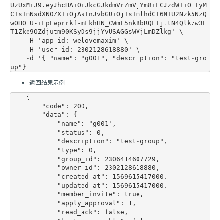
UzUxMiJ9.eyJhcHAiOiJkcGJkdmVrZmVjYm8iLCJzdWIiOiIyM
CIsImNsdXN0ZXIiOjAsInJvbGUiOjIsImlhdCI6MTU2Nzk5NzQ
wOH0.U-iFpEwprrkf-mFkhHN_CWmF5nkBbRQLTjttN4Qlkzw3E
T1Zke9OZdjutm90KSyDs9jjYvUSAGGsWVjLmDZlkg' \

    -H 'app_id: welovemaxim' \

    -H 'user_id: 2302128618880' \

    -d '{ "name": "g001", "description": "test-gro
返回结果示例
    {

        "code": 200,

        "data": {

            "name": "g001",

            "status": 0,

            "description": "test-group",

            "type": 0,

            "group_id": 2306414607729,

            "owner_id": 2302128618880,

            "created_at": 1569615417000,

            "updated_at": 1569615417000,

            "member_invite": true,

            "apply_approval": 1,

            "read_ack": false,
