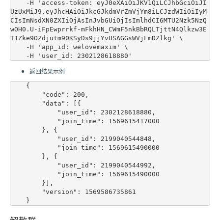
    -H 'access-token: eyJ0eXAiOiJKV1QiLCJhbGciOiJI
UzUxMiJ9.eyJhcHAiOiJkcGJkdmVrZmVjYm8iLCJzdWIiOiIyM
CIsImNsdXN0ZXIiOjAsInJvbGUiOjIsImlhdCI6MTU2Nzk5NzQ
wOH0.U-iFpEwprrkf-mFkhHN_CWmF5nkBbRQLTjttN4Qlkzw3E
T1Zke9OZdjutm90KSyDs9jjYvUSAGGsWVjLmDZlkg' \

    -H 'app_id: welovemaxim' \

返回结果示例
    {

        "code": 200,

        "data": [{

            "user_id": 2302128618880,

            "join_time": 1569615417000

        }, {

            "user_id": 2199040544848,

            "join_time": 1569615490000

        }, {

            "user_id": 2199040544992,

            "join_time": 1569615490000

        }],

        "version": 1569586735861
