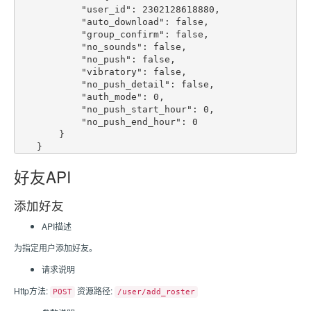
            "user_id": 2302128618880,

            "auto_download": false,

            "group_confirm": false,

            "no_sounds": false,

            "no_push": false,

            "vibratory": false,

            "no_push_detail": false,

            "auth_mode": 0,

            "no_push_start_hour": 0,

            "no_push_end_hour": 0

        }

好友API
添加好友
API描述
为指定用户添加好友。
请求说明
Http方法:
资源路径:
POST
/user/add_roster