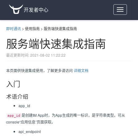
开发者中心
Toggle
navigation
即时通讯
>
使用指南
>
服务端快速集成指南
服务端快速集成指南
最近更新时间: 2021-08-02 11:22:22
本页面供快速集成使用，了解更多请访问
详细文档
入门
术语介绍
app_id
是创建IM App时，为App生成的唯一标识，是字符串类型。可从
app_id
console“应用信息”页面获取。
api_endpoint