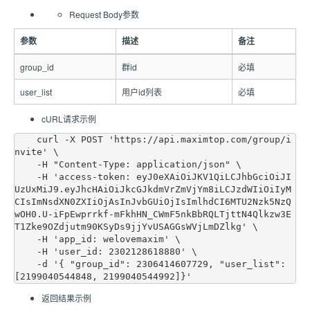
Request Body参数
参数
描述
备注
group_id
群id
必填
user_list
用户id列表
必填
cURL请求示例
    curl -X POST 'https://api.maximtop.com/group/i
nvite' \

    -H "Content-Type: application/json" \

    -H 'access-token: eyJ0eXAiOiJKV1QiLCJhbGciOiJI
UzUxMiJ9.eyJhcHAiOiJkcGJkdmVrZmVjYm8iLCJzdWIiOiIyM
CIsImNsdXN0ZXIiOjAsInJvbGUiOjIsImlhdCI6MTU2Nzk5NzQ
wOH0.U-iFpEwprrkf-mFkhHN_CWmF5nkBbRQLTjttN4Qlkzw3E
T1Zke9OZdjutm90KSyDs9jjYvUSAGGsWVjLmDZlkg' \

    -H 'app_id: welovemaxim' \

    -H 'user_id: 2302128618880' \

    -d '{ "group_id": 2306414607729, "user_list": 
返回结果示例