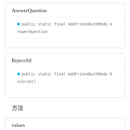
AnswerQuestion
public static final AddFriendAuthMode A
nswerQuestion
RejectAll
public static final AddFriendAuthMode R
ejectAll
方法
values