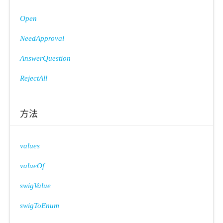
Open
NeedApproval
AnswerQuestion
RejectAll
方法
values
valueOf
swigValue
swigToEnum