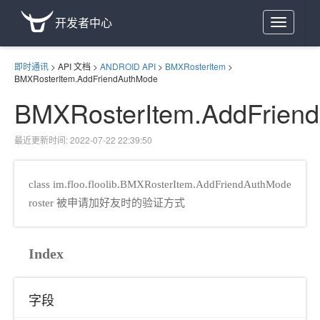
开发者中心
Toggle
navigation
即时通讯
>
API 文档
>
ANDROID API
>
BMXRosterItem
>
BMXRosterItem.AddFriendAuthMode
BMXRosterItem.AddFrien
最近更新时间: 2022-07-22 22:39:50
class im.floo.floolib.BMXRosterItem.AddFriendAuthMode
roster 被申请加好友时的验证方式
Index
字段