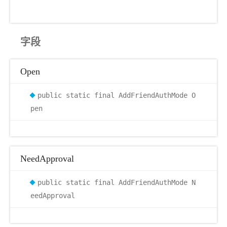
字段
Open
public static final AddFriendAuthMode O
pen
NeedApproval
public static final AddFriendAuthMode N
eedApproval
ode