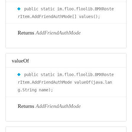
public static im.floo.floolib.BMXRoste
rItem.AddFriendAuthMode[] values();
Returns
AddFriendAuthMode
valueOf
public static im.floo.floolib.BMXRoste
rItem.AddFriendAuthMode valueOf(java.lan
g.String name);
Returns
AddFriendAuthMode