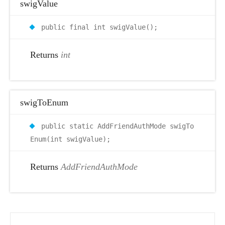
swigValue
public final int swigValue();
Returns
int
swigToEnum
public static AddFriendAuthMode swigTo
Enum(int swigValue);
Returns
AddFriendAuthMode