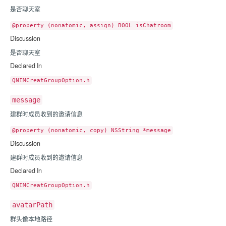
是否聊天室
@property (nonatomic, assign) BOOL isChatroom
Discussion
是否聊天室
Declared In
QNIMCreatGroupOption.h
message
建群时成员收到的邀请信息
@property (nonatomic, copy) NSString *message
Discussion
建群时成员收到的邀请信息
Declared In
QNIMCreatGroupOption.h
avatarPath
群头像本地路径