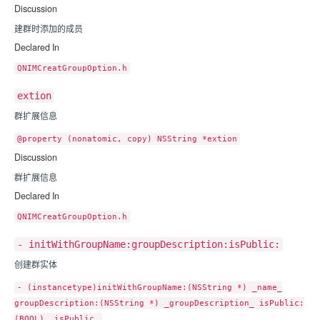
Discussion
建群时添加的成员
Declared In
QNIMCreatGroupOption.h
extion
群扩展信息
@property (nonatomic, copy) NSString *extion
Discussion
群扩展信息
Declared In
QNIMCreatGroupOption.h
- initWithGroupName:groupDescription:isPublic:
创建群实体
- (instancetype)initWithGroupName:(NSString *) _name_
groupDescription:(NSString *) _groupDescription_ isPublic:
(BOOL) _isPublic_