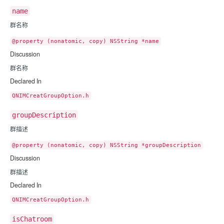
name
群名称
@property (nonatomic, copy) NSString *name
Discussion
群名称
Declared In
QNIMCreatGroupOption.h
groupDescription
群描述
@property (nonatomic, copy) NSString *groupDescription
Discussion
群描述
Declared In
QNIMCreatGroupOption.h
isChatroom