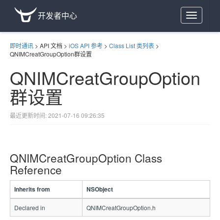
开发者中心
Toggle
navigation
即时通讯
>
API 文档
>
iOS API 参考
>
Class List 类列表
>
QNIMCreatGroupOption群设置
QNIMCreatGroupOption
群设置
最近更新时间: 2021-07-16 09:26:35
QNIMCreatGroupOption Class
Reference
Inherits from
NSObject
Declared in
QNIMCreatGroupOption.h