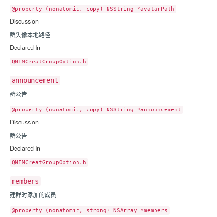
@property (nonatomic, copy) NSString *avatarPath
Discussion
群头像本地路径
Declared In
QNIMCreatGroupOption.h
announcement
群公告
@property (nonatomic, copy) NSString *announcement
Discussion
群公告
Declared In
QNIMCreatGroupOption.h
members
建群时添加的成员
@property (nonatomic, strong) NSArray *members