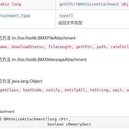
tatic long
getCPtr
(
BMXVoiceAttachment
obj
ttachment.Type
type
()
返回文件类型
im.floo.floolib.BMXFileAttachment
ame, downloadStatus, fileLength, getCPtr, path, ratelUrl
im.floo.floolib.BMXMessageAttachment
 java.lang.Object
getClass, hashCode, notify, notifyAll, toString, wait, w
tachment
d BMXVoiceAttachment(long cPtr,
