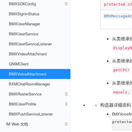
BMXSDKConfig
protected s
BMXSignInStatus
BMXMessageA
BMXUserManager
BMXUserService
从类继承的方法 
BMXUserServiceListener
displayN
BMXVideoAttachment
从类继承的方法 
QNIMClient
getCPtr
BMXVoiceAttachment
从类继承的方法
BXMChatRoomManager
equals, 
BMXRosterService
BMXUserProfile
构造器详细资料
BMXPushServiceListener
BMXVoiceAt
protecte
IM Web 文档