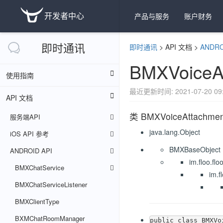
开发者中心
产品与服务
账户财务
即时通讯
即时通讯
>
API 文档
>
ANDRO
BMXVoiceA
使用指南
最近更新时间: 2021-07-20 09:
API 文档
类 BMXVoiceAttachmen
服务端API
java.lang.Object
iOS API 参考
BMXBaseObject
ANDROID API
im.floo.f
BMXChatService
im.f
BMXChatServiceListener
BMXClientType
BXMChatRoomManager
public class BMXVo