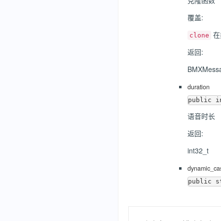
克隆函数
覆盖:
在
clone
返回:
BMXMessa
duration
语音时长
返回:
int32_t
dynamic_ca
public s