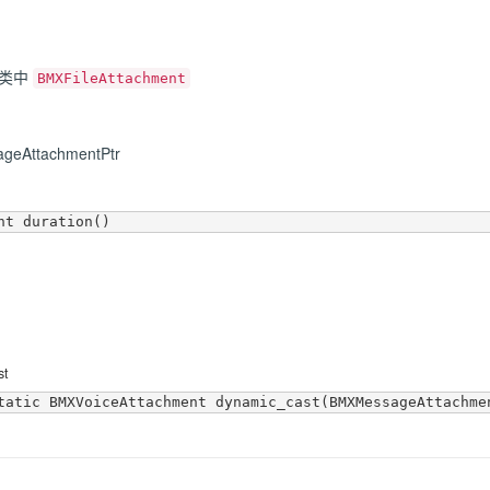
类中
BMXFileAttachment
geAttachmentPtr
st
tatic BMXVoiceAttachment dynamic_cast(BMXMessageAttachme