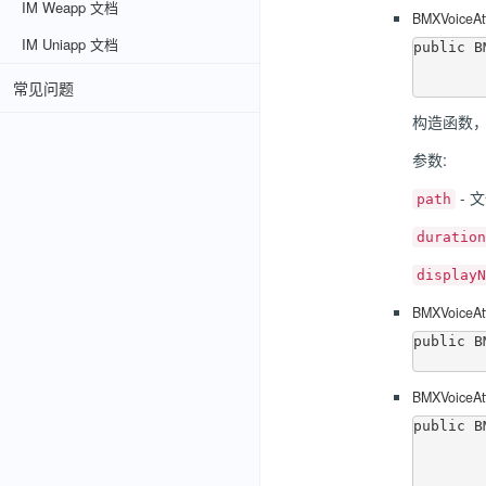
IM Weapp 文档
BMXVoiceAt
IM Uniapp 文档
public B
            
常见问题
构造函数
参数:
- 
path
duration
displayN
BMXVoiceAt
public B
BMXVoiceAt
public B
            
                  