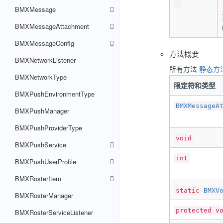
BMXMessage
BMXMessageAttachment
BMXMessageConfig
方法概要
BMXNetworkListener
所有方法
静态方
BMXNetworkType
限定符和类型
BMXPushEnvironmentType
BMXMessageA
BMXPushManager
BMXPushProviderType
void
BMXPushService
int
BMXPushUserProfile
BMXRosterItem
static
BMXV
BMXRosterManager
protected v
BMXRosterServiceListener