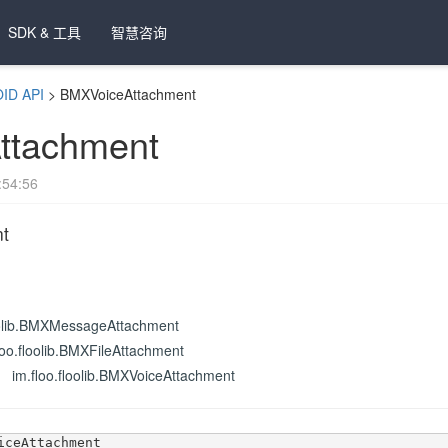
SDK & 工具
智慧咨询
ID API
>
BMXVoiceAttachment
ttachment
54:56
t
loolib.BMXMessageAttachment
loo.floolib.BMXFileAttachment
im.floo.floolib.BMXVoiceAttachment
iceAttachment
