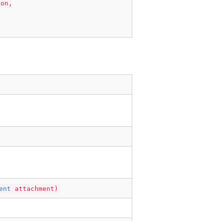
ion,
ent
attachment)