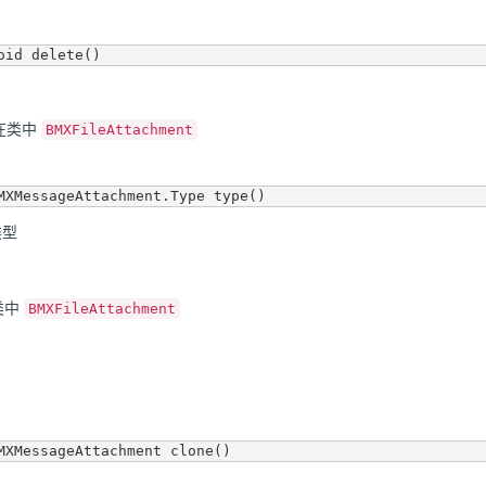
在类中
BMXFileAttachment
类型
类中
BMXFileAttachment