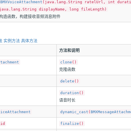
BMXVoiceAttachment
(java.lang.String ratelUrl, int durat
java.lang.String displayName, long fileLength)
构造函数，构建接收音频消息附件
法
实例方法
具体方法
方法和说明
ttachment
clone
()
克隆函数
delete
()
duration
()
语音时长
oiceAttachment
dynamic_cast
(
BMXMessageAttachm
oid
finalize
()