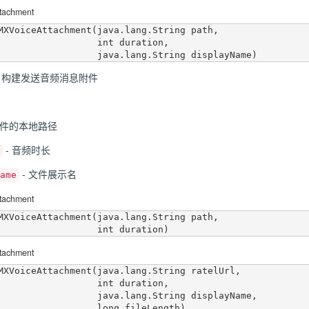
tachment
MXVoiceAttachment(java.lang.String path,

              int duration,

，构建发送音频消息附件
文件的本地路径
- 音频时长
- 文件展示名
ame
tachment
MXVoiceAttachment(java.lang.String path,

tachment
MXVoiceAttachment(java.lang.String ratelUrl,

              int duration,

        java.lang.String displayName,
