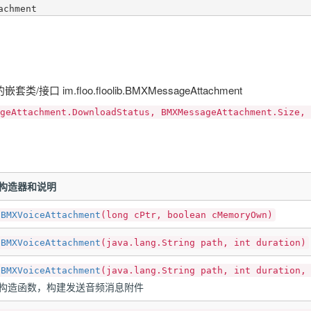
类/接口 im.floo.floolib.BMXMessageAttachment
geAttachment.DownloadStatus, BMXMessageAttachment.Size, 
构造器和说明
BMXVoiceAttachment
(long cPtr, boolean cMemoryOwn)
BMXVoiceAttachment
(java.lang.String path, int duration)
BMXVoiceAttachment
(java.lang.String path, int duration,
构造函数，构建发送音频消息附件