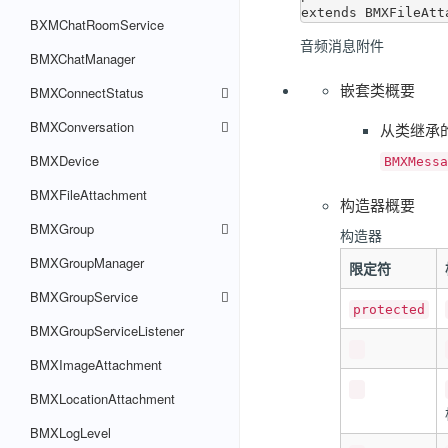
BXMChatRoomService
音频消息附件
BMXChatManager
嵌套类概要
BMXConnectStatus
BMXConversation
从类继承的嵌套
BMXDevice
BMXMessa
BMXFileAttachment
构造器概要
BMXGroup
构造器
BMXGroupManager
限定符
BMXGroupService
protected
BMXGroupServiceListener
BMXImageAttachment
BMXLocationAttachment
BMXLogLevel