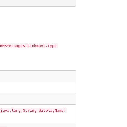
BMXMessageAttachment.Type
 java.lang.String displayName)