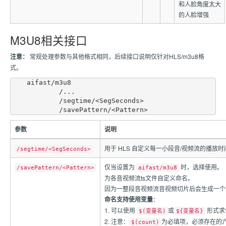
和人脸角度太大
的人脸增强
M3U8相关接口
注意：
常规处理参数与其他格式相同，后续接口说明仅针对HLS/m3u8格
式。
    aifast/m3u8

            /...

            /segtime/<SegSeconds>

参数
说明
用于 HLS 自定义每一小段音/视频流的播放时间
/segtime/<SegSeconds>
仅当设置为
时，选择使用。
/savePattern/<Pattern>
aifast/m3u8
为各音视频流ts文件自定义命名。
因为一整段音视频流音视频切片后会生成一个M
命名支持使用变量
：
1. 可以使用
或
形式求
$(变量名)
${变量名}
2. 注意：
为必填项，必须存在的
$(count)