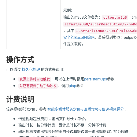
示例
：
输出的m3u8文件名为：
，cm
output.m3u8
aifast/m3u8/superResolution/2/noD
，其中
JChzYXZlYXMua2V5UHJlZml4KSAk
安全的Base64编码
。最后得到类似：output0000
件是关联的。
操作方式
可以通过
持久化处理
的方式来调用：
：可以在上传时指定
persistentOps
参数
资源上传时自动触发
：调用
pfop
命令
对已有资源手动手动触发
计费说明
倍速视频超分定价，参考
智能多媒体服务定价->画质增强->倍速视频超分
。
倍速视频超分费用 = 输出文件时长 x 单价。
输出时长：按分钟计费，累计总时长不足一分钟不计费
输出规格按输出视频分辨率的长边和短边属于输出规格划定的范围进