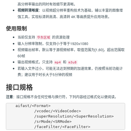
高分辨率输出的同时有效细节更清晰。
视频转清晰度
：以视频超分辨率重构技术为基础，辅以丰富的图像增
强工具，实现标清转高清、高清转 4K 等画质提升应用场景。
使用限制
当前仅支持
的资源处理
华东区域
输入分辨率限制，仅支持小于等于1920x1080
视频输出帧率，默认等于源视频帧率，取值范围为[1,60]，超出范围取
60帧
输出视频格式，只支持
和
mp4
m3u8
若输入文件过小，可能无法达到预期的加速效果，仍按照当前功能计
费；建议用于时长大于5分钟的视频
接口规格
注意
：接口规格不含任何空格与换行符，下列内容经过格式化以便阅读。
    aifast/<Format>

            /vcodec/<VideoCodec>

            /superResolution/<SuperResolution>

            /srMode/<SRMode>
