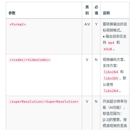
类
必
参数
别
填
说明
A/V
Y
要转换输出的目
<Format>
标视频格式。
● 输出目前仅支
持
和
mp4
。
m3u8
V
N
视频编码方案，
/vcodec/<VideoCodec>
支持方案：
和
libx264
，默
libx265
认使用
。
libx264
V
N
开启超分辨率功
/superResolution/<SuperResolution>
能（AI功能），
取值范围为：
[2,3]的整数，按
照源视频的宽高