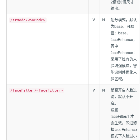
2倍或3倍尺寸
输出。
V
N
超分模式，默认
/srMode/<SRMode>
为base，可取
值：base、
faceEnhance，
其中
faceEnhance：
采用了独有的人
脸增强模块，智
能识别并优化人
脸区域。
V
N
是否开启人脸过
/faceFilter/<FaceFilter>
滤，默认不开
启。
设置
faceFilter/1 才
会生效，即过滤
掉faceEnhance
模式下人脸过小