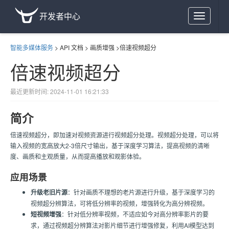
开发者中心
Toggle
navigation
智能多媒体服务
>
API 文档
>
画质增强
>
倍速视频超分
倍速视频超分
最近更新时间: 2024-11-01 16:21:33
简介
倍速视频超分，即加速对视频资源进行视频超分处理。视频超分处理，可以将
输入视频的宽高放大2-3倍尺寸输出，基于深度学习算法，提高视频的清晰
度、画质和主观质量，从而提高播放和观影体验。
应用场景
升级老旧片源
：针对画质不理想的老片源进行升级，基于深度学习的
视频超分辨算法，可将低分辨率的视频，增强转化为高分辨视频。
短视频增强
：针对低分辨率视频，不适应如今对高分辨率影片的要
求，通过视频超分辨算法对影片细节进行增强修复，利用AI模型达到