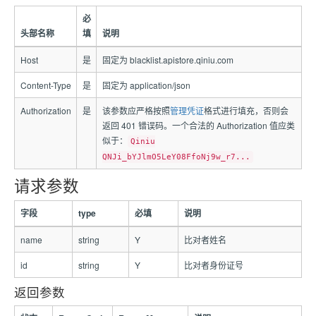
必
头部名称
填
说明
Host
是
固定为 blacklist.apistore.qiniu.com
Content-Type
是
固定为 application/json
Authorization
是
该参数应严格按照
管理凭证
格式进行填充，否则会
返回 401 错误码。一个合法的 Authorization 值应类
似于：
Qiniu
QNJi_bYJlmO5LeY08FfoNj9w_r7...
请求参数
字段
type
必填
说明
name
string
Y
比对者姓名
id
string
Y
比对者身份证号
返回参数