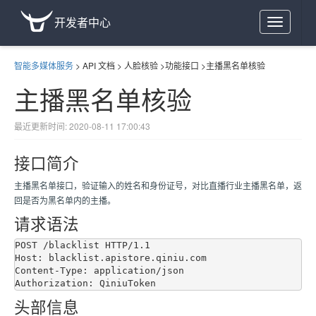
开发者中心
Toggle
navigation
智能多媒体服务
>
API 文档
>
人脸核验
>
功能接口
>
主播黑名单核验
主播黑名单核验
最近更新时间: 2020-08-11 17:00:43
接口简介
主播黑名单接口，验证输入的姓名和身份证号，对比直播行业主播黑名单，返
回是否为黑名单内的主播。
请求语法
POST /blacklist HTTP/1.1

Host: blacklist.apistore.qiniu.com

Content-Type: application/json

头部信息