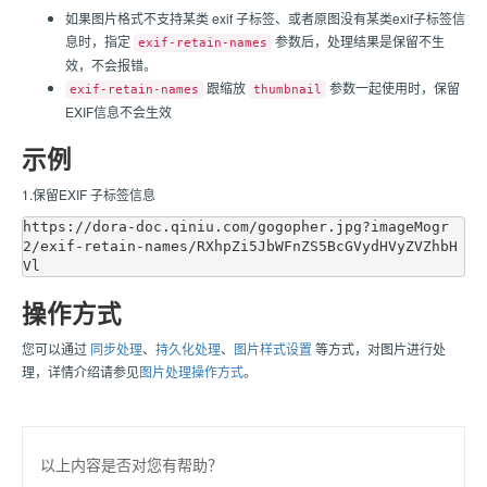
如果图片格式不支持某类 exif 子标签、或者原图没有某类exif子标签信
息时，指定
参数后，处理结果是保留不生
exif-retain-names
效，不会报错。
跟缩放
参数一起使用时，保留
exif-retain-names
thumbnail
EXIF信息不会生效
示例
1.保留EXIF 子标签信息
https://dora-doc.qiniu.com/gogopher.jpg?imageMogr
2/exif-retain-names/RXhpZi5JbWFnZS5BcGVydHVyZVZhbH
操作方式
您可以通过
同步处理
、
持久化处理
、
图片样式设置
等方式，对图片进行处
理，详情介绍请参见
图片处理操作方式
。
以上内容是否对您有帮助？