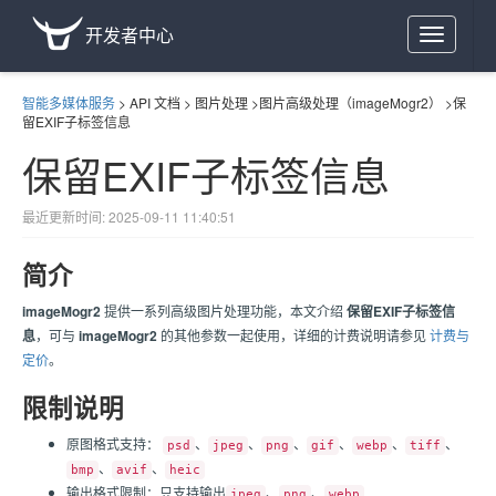
开发者中心
Toggle
navigation
智能多媒体服务
>
API 文档
>
图片处理
>
图片高级处理（imageMogr2）
>
保
留EXIF子标签信息
保留EXIF子标签信息
最近更新时间: 2025-09-11 11:40:51
简介
imageMogr2
提供一系列高级图片处理功能，本文介绍
保留EXIF子标签信
息
，可与
imageMogr2
的其他参数一起使用，详细的计费说明请参见
计费与
定价
。
限制说明
原图格式支持：
、
、
、
、
、
、
psd
jpeg
png
gif
webp
tiff
、
、
bmp
avif
heic
输出格式限制：只支持输出
、
、
jpeg
png
webp