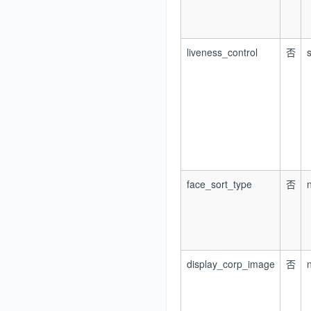
liveness_control
否
s
face_sort_type
否
display_corp_image
否