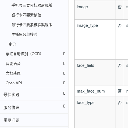
手机号三要素核验旗舰版
image
否
s
银行卡四要素核验
银行卡四要素核验旗舰版
image_type
否
s
主播黑名单核验
定价
票证自动识别（OCR）
智能语音
face_field
否
s
文档处理
Open API
max_face_num
否
最佳实践
face_type
否
s
服务协议
常见问题