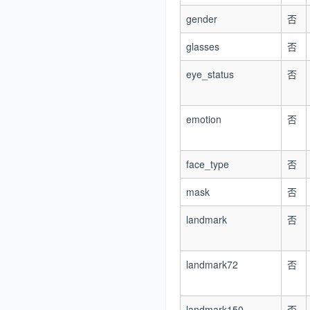
gender
否
glasses
否
eye_status
否
emotion
否
face_type
否
mask
否
landmark
否
landmark72
否
landmark150
否