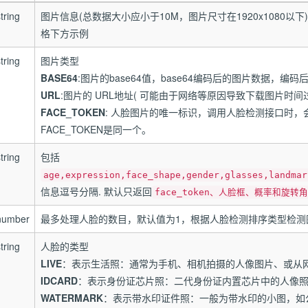
tring
图片信息(总数据大小应小于10M，图片尺寸在1920x1080以下
格下方示例
tring
图片类型
BASE64
:图片的base64值，base64编码后的图片数据，编
URL
:图片的 URL地址( 可能由于网络等原因导致下载图片时间
FACE_TOKEN
: 人脸图片的唯一标识，调用人脸检测接口时，
FACE_TOKEN是同一个。
tring
包括
age,expression,face_shape,gender,glasses,landmar
信息逗号分隔. 默认只返回
face_token、人脸框、概率和旋转
number
最多处理人脸的数目，默认值为1，根据人脸检测排序类型检测
tring
人脸的类型
LIVE
：表示生活照：通常为手机、相机拍摄的人像图片、或从
IDCARD
：表示身份证芯片照：二代身份证内置芯片中的人像
WATERMARK
：表示带水印证件照：一般为带水印的小图，如