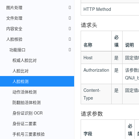
图片处理
HTTP Method
文件处理
请求头
内容安全
必
人脸核验
名称
填
说明
功能接口
Host
是
固定值fac
权威人脸比对
Authorization
是
该参数
人脸比对
QNJi_
人脸检测
Content-
是
固定值app
动作活体检测
Type
防翻拍活体检测
请求参数
身份证识别 OCR
身份证二要素
必
字段
填
手机号三要素核验