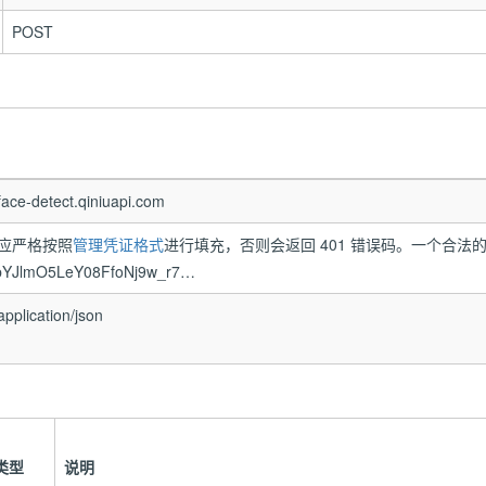
POST
e-detect.qiniuapi.com
应严格按照
管理凭证格式
进行填充，否则会返回 401 错误码。一个合法的 Auth
bYJlmO5LeY08FfoNj9w_r7…
lication/json
类型
说明