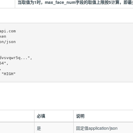
当取值为1时，max_face_num字段的取值上限按5计算，即
pi.com

en

n/json

必填
说明
是
固定值application/json