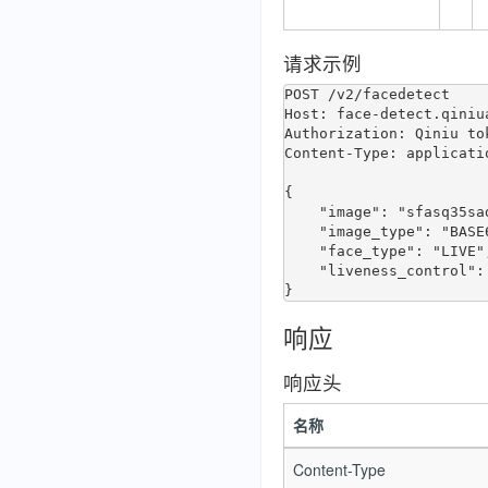
请求示例
POST /v2/facedetect

Host: face-detect.qiniua
Authorization: Qiniu tok
Content-Type: applicatio
{

    "image": "sfasq35sadvsvqwr5q...",

    "image_type": "BASE64",

    "face_type": "LIVE",

    "liveness_control": "HIGH"

响应
响应头
名称
Content-Type