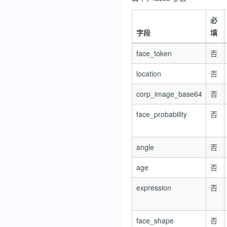
必
字段
填
face_token
否
location
否
corp_image_base64
否
face_probability
否
angle
否
age
否
expression
否
face_shape
否