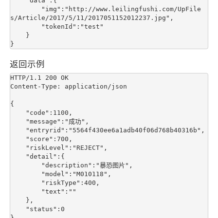
    "data":{

        "img":"http://www.leilingfushi.com/UpFile
s/Article/2017/5/11/2017051152012237.jpg",

        "tokenId":"test"

    }

返回示例
HTTP/1.1 200 OK

Content-Type: application/json

{

    "code":1100,

    "message":"成功", 

    "entryrid":"5564f430ee6a1adb40f06d768b40316b",

    "score":700,

    "riskLevel":"REJECT",

    "detail":{

        "description":"暴恐图片",

        "model":"M010118",

        "riskType":400,

        "text":""

    },

    "status":0
