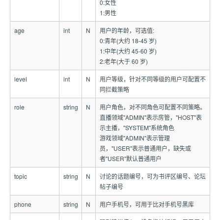
0:女性
1:男性
age
int
N
用户的年龄，可选值:
0:青年(大约 18-45 岁)
1:中年(大约 45-60 岁)
2:老年(大于 60 岁)
level
int
N
用户等级，针对不同等级的用户可配置不
同拦截策略
role
string
N
用户角色，对不同角色可配置不同策略。
直播领域"ADMIN"表示房管，"HOST"表
示主播，"SYSTEM"系统角色
游戏领域"ADMIN"表示管理
员，"USER"表示普通用户，缺失或
者"USER"默认普通用户
topic
string
N
讨论的话题编号，可为书评区编号、论坛
帖子编号
phone
string
N
用户手机号，可用于比对手机号黑库