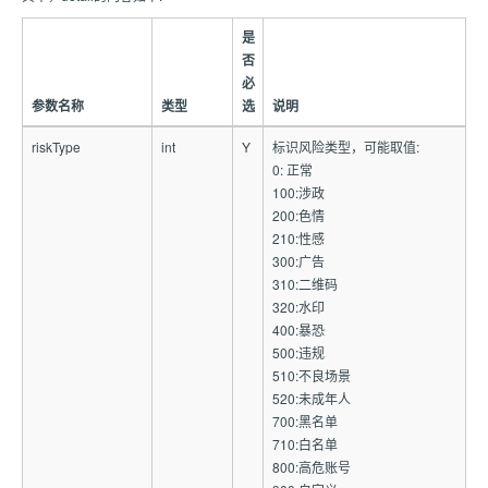
是
否
必
参数名称
类型
选
说明
riskType
int
Y
标识风险类型，可能取值:
0: 正常
100:涉政
200:色情
210:性感
300:广告
310:二维码
320:水印
400:暴恐
500:违规
510:不良场景
520:未成年人
700:黑名单
710:白名单
800:高危账号