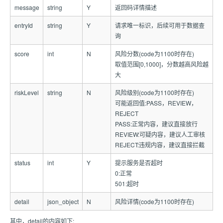
message
string
Y
返回码详情描述
entryId
string
Y
请求唯一标识，后续可用于数据查
询
score
int
N
风险分数(code为1100时存在)
取值范围[0,1000]，分数越高风险越
大
riskLevel
string
N
风险级别(code为1100时存在)
可能返回值:PASS，REVIEW，
REJECT
PASS:正常内容，建议直接放行
REVIEW:可疑内容，建议人工审核
REJECT:违规内容，建议直接拦截
status
int
Y
提示服务是否超时
0:正常
501:超时
detail
json_object
N
风险详情(code为1100时存在)
其中，detail的内容如下: