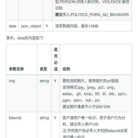
型:PERSON:涉政人脸识别，VIOLENCE:暴恐
识别
建议
传入:POLITICS_PORN_AD_BEHAVIOR
data
json_object
Y
请求数据内容，最长10MB
其中，data的内容如下:
是
否
必
参数名称
类型
选
说明
img
string
Y
要检测的图片，使用图片的url链接
支持格式:jpg，jpeg，jp2，png，
webp， gif，bmp，tiff，tif，dib，ppm，
pgm，pbm， hdr，pic
建议图片像素不小于256*256
tokenId
string
Y
客户端用户唯一标识，用于用户行为分
析，建议传入用户UID
注:不同用户务必传入不同的tokenId对其
进行唯一标识