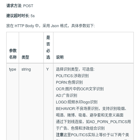
请求方法
: POST
建议超时时长
: 5s
放在 HTTP Body 中，采用 Json 格式，具体参数如下:
是
否
参数
必
名称
类型
选
说明
type
string
Y
选择识别类型，可选值:
POLITICS:涉政识别
PORN:色情识别
OCR:图片中的OCR文字识别
AD:广告识别
LOGO:视频水印logo识别
BEHAVIOR:不良场景识别，支持识别吸烟、
喝酒、赌博、吸毒、避孕套和无意义画面
通过下划线连接，如AD_PORN_POLITICS用
于广告、色情和涉政组合识别
注意
这里POLITICS实际上等价于以下两个类