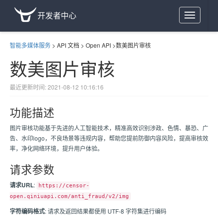
开发者中心
Toggle
navigation
智能多媒体服务
>
API 文档
>
Open API
>
数美图片审核
数美图片审核
最近更新时间: 2021-08-12 10:16:16
功能描述
图片审核功能基于先进的人工智能技术，精准高效识别涉政、色情、暴恐、广
告、水印logo，不良场景等违规内容，帮助您提前防御内容风险，提高审核效
率，净化网络环境，提升用户体验。
请求参数
请求URL
:
https://censor-
open.qiniuapi.com/anti_fraud/v2/img
字符编码格式
: 请求及返回结果都使用 UTF-8 字符集进行编码