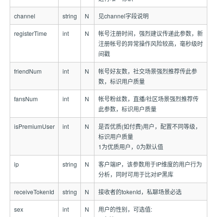
channel
string
N
见channel字段说明
registerTime
int
N
帐号注册时间，强烈建议传递此参数，新
注册帐号的异常操作风险较高，毫秒级时
间戳
friendNum
int
N
帐号好友数，社交场景强烈推荐传此参
数，标识用户质量
fansNum
int
N
帐号粉丝数，直播/社区场景强烈推荐传
此参数，标识用户质量
isPremiumUser
int
N
是否优质(如付费)用户，配置不同等级，
标识用户质量
1为优质用户，0为默认值
ip
string
N
客户端IP，该参数用于IP维度的用户行为
分析，同时可用于比对IP黑库
receiveTokenId
string
N
接收者的tokenId，私聊场景必选
sex
int
N
用户的性别，可选值: