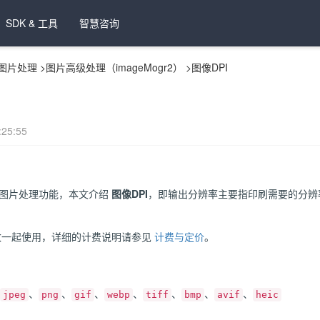
SDK & 工具
智慧咨询
图片处理
>
图片高级处理（imageMogr2）
>
图像DPI
25:55
图片处理功能，本文介绍
图像DPI
，即输出分辨率主要指印刷需要的分辨
一起使用，详细的计费说明请参见
计费与定价
。
、
、
、
、
、
、
、
jpeg
png
gif
webp
tiff
bmp
avif
heic