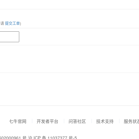
，请
提交工单
)
七牛官网
开发者平台
问答社区
技术支持
服务状
02000961 号
沪 ICP 备 11037377 号-5