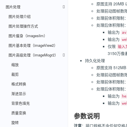
原图支持 20MB
图片处理
处理前动图帧数
图片处理介绍
处理前体积限制
处理后体积限制
图片处理操作方式
输出为
av
图片瘦身（imageslim）
输出为
w
图片基本处理（imageView2）
仅限
输入
3150万像
图片高级处理（imageMogr2）
持久化处理
缩放
原图支持 512M
裁剪
处理前动图帧数
处理前体积限制
格式转换
处理后体积限制
渐进显示
输出为
he
输出为
背景色填充
w
质量变换
参数说明
旋转
注意
：接口规格不含任何空格