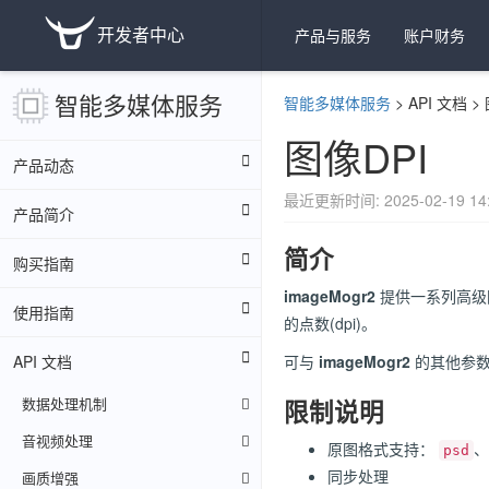
开发者中心
产品与服务
账户财务
智能多媒体服务
智能多媒体服务
>
API 文档
>
图像DPI
产品动态
最近更新时间: 2025-02-19 14:
产品简介
简介
购买指南
imageMogr2
提供一系列高级
使用指南
的点数(dpi)。
API 文档
可与
imageMogr2
的其他参数
数据处理机制
限制说明
音视频处理
原图格式支持：
、
psd
同步处理
画质增强