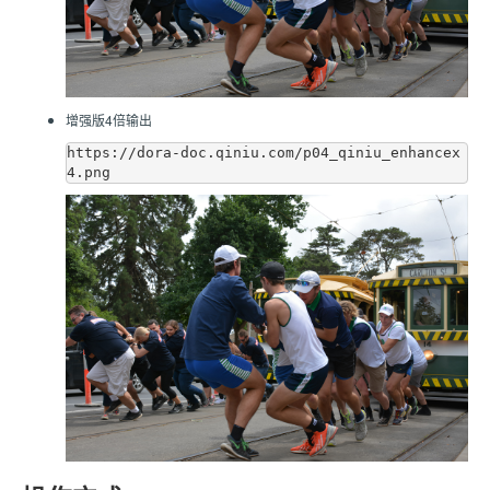
增强版4倍输出
https://dora-doc.qiniu.com/p04_qiniu_enhancex