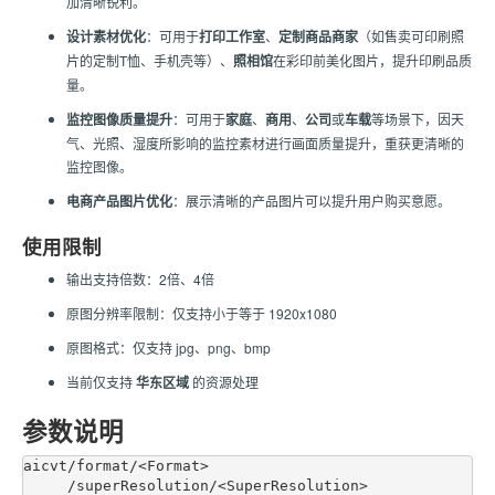
加清晰锐利。
设计素材优化
：可用于
打印工作室
、
定制商品商家
（如售卖可印刷照
片的定制T恤、手机壳等）、
照相馆
在彩印前美化图片，提升印刷品质
量。
监控图像质量提升
：可用于
家庭
、
商用
、
公司
或
车载
等场景下，因天
气、光照、湿度所影响的监控素材进行画面质量提升，重获更清晰的
监控图像。
电商产品图片优化
：展示清晰的产品图片可以提升用户购买意愿。
使用限制
输出支持倍数：2倍、4倍
原图分辨率限制：仅支持小于等于 1920x1080
原图格式：仅支持 jpg、png、bmp
当前仅支持
华东区域
的资源处理
参数说明
aicvt/format/<Format>

     /superResolution/<SuperResolution> 
