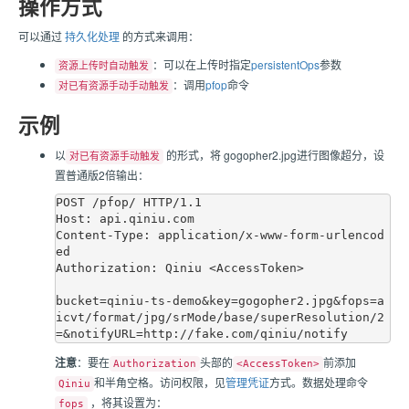
操作方式
可以通过
持久化处理
的方式来调用：
：可以在上传时指定
persistentOps
参数
资源上传时自动触发
：调用
pfop
命令
对已有资源手动手动触发
示例
以
的形式，将 gogopher2.jpg进行图像超分，设
对已有资源手动触发
置普通版2倍输出：
POST /pfop/ HTTP/1.1

Host: api.qiniu.com

Content-Type: application/x-www-form-urlencod
ed

Authorization: Qiniu <AccessToken>

bucket=qiniu-ts-demo&key=gogopher2.jpg&fops=a
icvt/format/jpg/srMode/base/superResolution/2
注意
：要在
头部的
前添加
Authorization
<AccessToken>
和半角空格。访问权限，见
管理凭证
方式。数据处理命令
Qiniu
，将其设置为：
fops