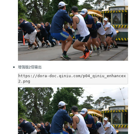
增强版2倍输出
https://dora-doc.qiniu.com/p04_qiniu_enhancex