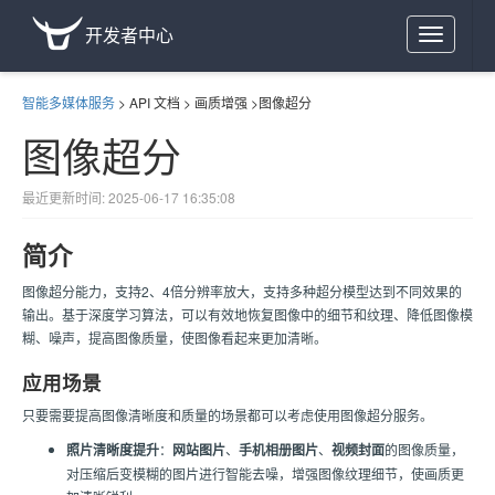
开发者中心
Toggle
navigation
智能多媒体服务
>
API 文档
>
画质增强
>
图像超分
图像超分
最近更新时间: 2025-06-17 16:35:08
简介
图像超分能力，支持2、4倍分辨率放大，支持多种超分模型达到不同效果的
输出。基于深度学习算法，可以有效地恢复图像中的细节和纹理、降低图像模
糊、噪声，提高图像质量，使图像看起来更加清晰。
应用场景
只要需要提高图像清晰度和质量的场景都可以考虑使用图像超分服务。
照片清晰度提升
：
网站图片
、
手机相册图片
、
视频封面
的图像质量，
对压缩后变模糊的图片进行智能去噪，增强图像纹理细节，使画质更