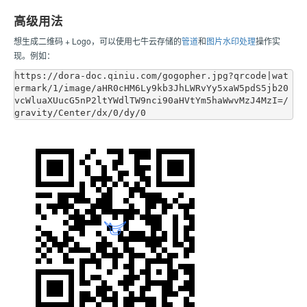
高级用法
想生成二维码 + Logo，可以使用七牛云存储的
管道
和
图片水印处理
操作实
现。例如：
https://dora-doc.qiniu.com/gogopher.jpg?qrcode|wat
ermark/1/image/aHR0cHM6Ly9kb3JhLWRvYy5xaW5pdS5jb20
vcWluaXUucG5nP2ltYWdlTW9nci90aHVtYm5haWwvMzJ4MzI=/