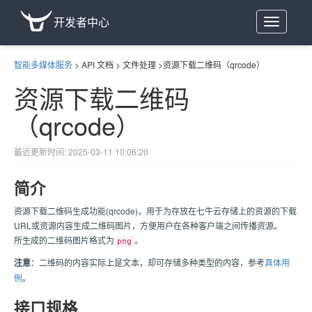
开发者中心
Toggle
navigation
智能多媒体服务
>
API 文档
>
文件处理
>
资源下载二维码（qrcode）
资源下载二维码
（qrcode）
最近更新时间: 2025-03-11 10:06:20
简介
资源下载二维码生成功能(qrcode)，用于为存放在七牛云存储上的资源的下载
URL或资源内容生成二维码图片，方便用户在各种客户端之间传播资源。
所生成的二维码图片格式为
。
png
注意
：二维码的内容实际上是文本，却可存储多种类型的内容，参考
具体用
例
。
接口规格