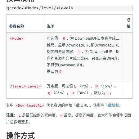
必
参数名称
说明
填
可选值：
，为 DownloadURL 本身生成二
<Mode>
0
维码，显示DownloadURL和DownloadURL
指向的资源内容。
，为 DownloadURL 指
1
向的资源内容生成二维码，只显示资源内容，
不显示DownloadURL。
默认为
0
冗余度，可选值
（7%）、
（15%）、
/level/<Level>
L
M
（25%），
（30%），默认为
。
Q
H
L
其中
代表资源的原始下载 URL ，请参考
下载机制
。
<DownloadURL>
注意：
是最低级别的冗余度，
最高。提高冗余度，较大可能会使生成图
L
H
片总像素变多。
操作方式