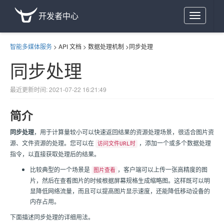
开发者中心
Toggle
navigation
智能多媒体服务
>
API 文档
>
数据处理机制
>
同步处理
同步处理
最近更新时间: 2021-07-22 16:21:49
简介
同步处理
，用于计算量较小可以快速返回结果的资源处理场景，很适合图片资
源、文件资源的处理。您可以在
，添加一个或多个数据处理
访问文件URL时
指令，以直接获取处理后的结果。
比较典型的一个场景是
，客户端可以上传一张高精度的图
图片查看
片，然后在查看图片的时候根据屏幕规格生成缩略图。这样既可以明
显降低网络流量，而且可以提高图片显示速度，还能降低移动设备的
内存占用。
下面描述同步处理的详细用法。