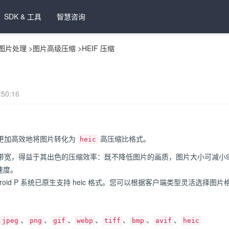
SDK & 工具
智慧咨询
图片处理
>
图片高级压缩
>
HEIF 压缩
50:16
更加高效地将图片转化为
高压缩比格式。
heic
节省带宽，得益于其出色的压缩效率：既不降低图片的画质，图片大小可减小
速度。
Android P 系统已原生支持 heic 格式。您可以根据客户端类型灵活选择
、
、
、
、
、
、
、
jpeg
png
gif
webp
tiff
bmp
avif
heic