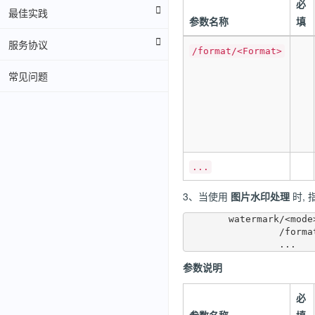
必
最佳实践
参数名称
填
服务协议
/format/<Format>
常见问题
...
3、当使用
图片水印处理
时,
	watermark/<mode>  

	         /format/heic

参数说明
必