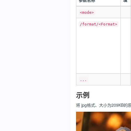
参数名称
填
<mode>
/format/<Format>
...
示例
将 jpg格式、大小为209KB的原